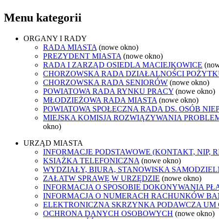
Menu kategorii
ORGANY I RADY
RADA MIASTA
(nowe okno)
PREZYDENT MIASTA
(nowe okno)
RADA I ZARZĄD OSIEDLA MACIEJKOWICE
(now
CHORZOWSKA RADA DZIAŁALNOŚCI POŻYTK
CHORZOWSKA RADA SENIORÓW
(nowe okno)
POWIATOWA RADA RYNKU PRACY
(nowe okno)
MŁODZIEŻOWA RADA MIASTA
(nowe okno)
POWIATOWA SPOŁECZNA RADA DS. OSÓB NI
MIEJSKA KOMISJA ROZWIĄZYWANIA PROB
okno)
URZĄD MIASTA
INFORMACJE PODSTAWOWE (KONTAKT, NIP, 
KSIĄŻKA TELEFONICZNA
(nowe okno)
WYDZIAŁY, BIURA, STANOWISKA SAMODZIEL
ZAŁATW SPRAWĘ W URZĘDZIE
(nowe okno)
INFORMACJA O SPOSOBIE DOKONYWANIA PŁ
INFORMACJA O NUMERACH RACHUNKÓW B
ELEKTRONICZNA SKRZYNKA PODAWCZA UM
OCHRONA DANYCH OSOBOWYCH
(nowe okno)