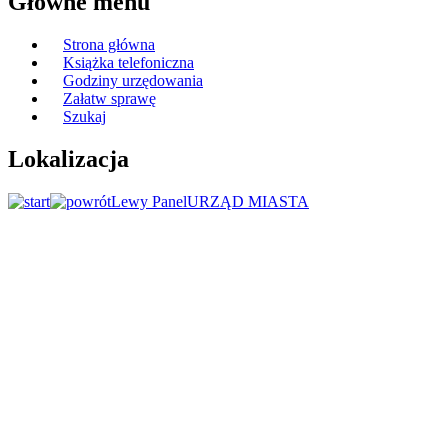
Główne menu
Strona główna
Książka telefoniczna
Godziny urzędowania
Załatw sprawę
Szukaj
Lokalizacja
Lewy Panel
URZĄD MIASTA