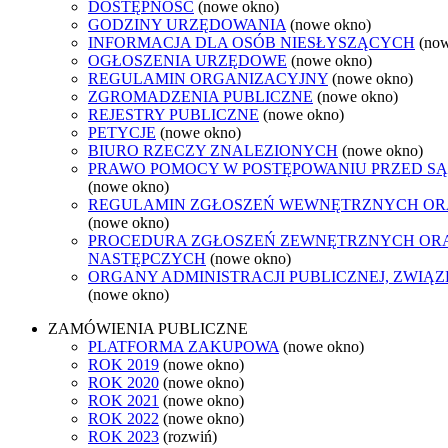
DOSTĘPNOŚĆ
(nowe okno)
GODZINY URZĘDOWANIA
(nowe okno)
INFORMACJA DLA OSÓB NIESŁYSZĄCYCH
(no
OGŁOSZENIA URZĘDOWE
(nowe okno)
REGULAMIN ORGANIZACYJNY
(nowe okno)
ZGROMADZENIA PUBLICZNE
(nowe okno)
REJESTRY PUBLICZNE
(nowe okno)
PETYCJE
(nowe okno)
BIURO RZECZY ZNALEZIONYCH
(nowe okno)
PRAWO POMOCY W POSTĘPOWANIU PRZED SĄ
(nowe okno)
REGULAMIN ZGŁOSZEŃ WEWNĘTRZNYCH OR
(nowe okno)
PROCEDURA ZGŁOSZEŃ ZEWNĘTRZNYCH ORA
NASTĘPCZYCH
(nowe okno)
ORGANY ADMINISTRACJI PUBLICZNEJ, ZWIĄ
(nowe okno)
ZAMÓWIENIA PUBLICZNE
PLATFORMA ZAKUPOWA
(nowe okno)
ROK 2019
(nowe okno)
ROK 2020
(nowe okno)
ROK 2021
(nowe okno)
ROK 2022
(nowe okno)
ROK 2023
(rozwiń)