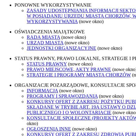
PONOWNE WYKORZYSTYWANIE
ZASADY UDOSTĘPNIANIA INFORMACJI SEKT
W POSIADANIU URZĘDU MIASTA CHORZÓW, 
WYKORZYSTYWANIA
(nowe okno)
OŚWIADCZENIA MAJĄTKOWE
RADA MIASTA
(nowe okno)
URZĄD MIASTA
(nowe okno)
JEDNOSTKI ORGANIZACYJNE
(nowe okno)
STATUS PRAWNY, PRAWO LOKALNE, STRATEGIE I
STATUS PRAWNY
(nowe okno)
PRAWO MIEJSCOWE, AKTY PRAWNE
(nowe okno
STRATEGIE I PROGRAMY MIASTA CHORZÓW
(
ORGANIZACJE POZARZĄDOWE, KONSULTACJE SP
INFORMACJA
(nowe okno)
PROGRAMY I SPRAWOZDANIA
(nowe okno)
KONKURSY OFERT Z ZAKRESU POŻYTKU PUB
SKŁADANE W TRYBIE ART. 19A USTAWY O D
PUBLICZNEGO I O WOLONTARIACIE
(nowe okno
KONSULTACJE SPOŁECZNE (PROJEKTY AKTÓ
okno)
OGŁOSZENIA INNE
(nowe okno)
KONKURSY OFERT Z ZAKRESU ZDROWIA PUB