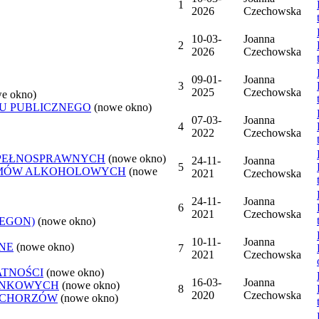
1
2026
Czechowska
10-03-
Joanna
2
2026
Czechowska
09-01-
Joanna
3
2025
Czechowska
e okno)
U PUBLICZNEGO
(nowe okno)
07-03-
Joanna
4
2022
Czechowska
EPEŁNOSPRAWNYCH
(nowe okno)
24-11-
Joanna
5
LEMÓW ALKOHOLOWYCH
(nowe
2021
Czechowska
24-11-
Joanna
6
2021
Czechowska
REGON)
(nowe okno)
10-11-
Joanna
NE
(nowe okno)
7
2021
Czechowska
ATNOŚCI
(nowe okno)
16-03-
Joanna
ANKOWYCH
(nowe okno)
8
2020
Czechowska
 CHORZÓW
(nowe okno)