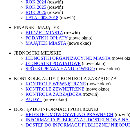
ROK 2024
(rozwiń)
ROK 2025
(rozwiń)
ROK 2026
(rozwiń)
LATA 2008-2018
(rozwiń)
FINANSE I MAJĄTEK
BUDŻET MIASTA
(rozwiń)
PODATKI I OPŁATY
(nowe okno)
MAJĄTEK MIASTA
(nowe okno)
JEDNOSTKI MIEJSKIE
JEDNOSTKI ORGANIZACYJNE MIASTA
(nowe ok
JEDNOSTKI POWIATOWE
(nowe okno)
SPÓŁKI PRAWA HANDLOWEGO
(nowe okno)
KONTROLE, AUDYT, KONTROLA ZARZĄDCZA
KONTROLE WEWNĘTRZNE
(nowe okno)
KONTROLE ZEWNĘTRZNE
(nowe okno)
KONTROLA ZARZĄDCZA
(rozwiń)
AUDYT
(nowe okno)
DOSTĘP DO INFORMACJI PUBLICZNEJ
REJESTR UMÓW CYWILNO-PRAWNYCH
(rozwiń
INFORMACJA PUBLICZNA UDOSTĘPNIONA NA
DOSTĘP DO INFORMACJI PUBLICZNEJ NIEOPU