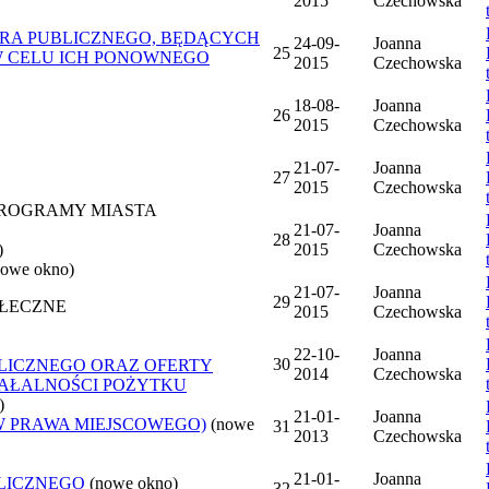
2015
Czechowska
ORA PUBLICZNEGO, BĘDĄCYCH
24-09-
Joanna
25
W CELU ICH PONOWNEGO
2015
Czechowska
18-08-
Joanna
26
2015
Czechowska
21-07-
Joanna
27
2015
Czechowska
 PROGRAMY MIASTA
21-07-
Joanna
28
)
2015
Czechowska
nowe okno)
21-07-
Joanna
29
OŁECZNE
2015
Czechowska
22-10-
Joanna
30
LICZNEGO ORAZ OFERTY
2014
Czechowska
ZIAŁALNOŚCI POŻYTKU
)
21-01-
Joanna
W PRAWA MIEJSCOWEGO)
(nowe
31
2013
Czechowska
21-01-
Joanna
LICZNEGO
(nowe okno)
32