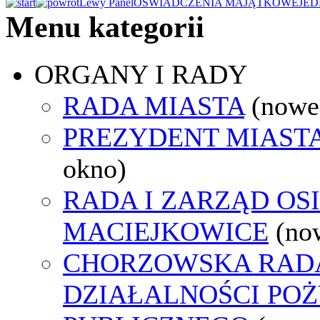
Lewy Panel
OŚWIADCZENIA MAJĄTKOWE
JED
Menu kategorii
ORGANY I RADY
RADA MIASTA
(nowe
PREZYDENT MIAST
okno)
RADA I ZARZĄD OS
MACIEJKOWICE
(no
CHORZOWSKA RAD
DZIAŁALNOŚCI PO