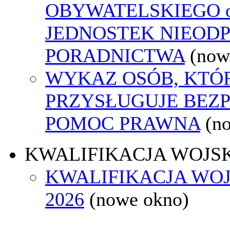
OBYWATELSKIEGO o
JEDNOSTEK NIEOD
PORADNICTWA
(now
WYKAZ OSÓB, KTÓ
PRZYSŁUGUJE BEZ
POMOC PRAWNA
(n
KWALIFIKACJA WOJS
KWALIFIKACJA WO
2026
(nowe okno)