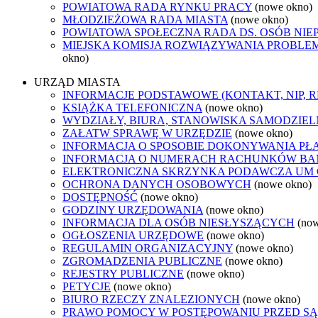
POWIATOWA RADA RYNKU PRACY
(nowe okno)
MŁODZIEŻOWA RADA MIASTA
(nowe okno)
POWIATOWA SPOŁECZNA RADA DS. OSÓB NI
MIEJSKA KOMISJA ROZWIĄZYWANIA PROB
okno)
URZĄD MIASTA
INFORMACJE PODSTAWOWE (KONTAKT, NIP, 
KSIĄŻKA TELEFONICZNA
(nowe okno)
WYDZIAŁY, BIURA, STANOWISKA SAMODZIEL
ZAŁATW SPRAWĘ W URZĘDZIE
(nowe okno)
INFORMACJA O SPOSOBIE DOKONYWANIA PŁ
INFORMACJA O NUMERACH RACHUNKÓW B
ELEKTRONICZNA SKRZYNKA PODAWCZA UM
OCHRONA DANYCH OSOBOWYCH
(nowe okno)
DOSTĘPNOŚĆ
(nowe okno)
GODZINY URZĘDOWANIA
(nowe okno)
INFORMACJA DLA OSÓB NIESŁYSZĄCYCH
(no
OGŁOSZENIA URZĘDOWE
(nowe okno)
REGULAMIN ORGANIZACYJNY
(nowe okno)
ZGROMADZENIA PUBLICZNE
(nowe okno)
REJESTRY PUBLICZNE
(nowe okno)
PETYCJE
(nowe okno)
BIURO RZECZY ZNALEZIONYCH
(nowe okno)
PRAWO POMOCY W POSTĘPOWANIU PRZED SĄ