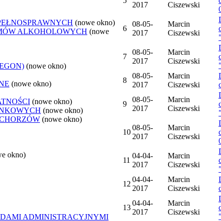
5
2017
Ciszewski
EPEŁNOSPRAWNYCH
(nowe okno)
08-05-
Marcin
6
LEMÓW ALKOHOLOWYCH
(nowe
2017
Ciszewski
08-05-
Marcin
7
2017
Ciszewski
REGON)
(nowe okno)
08-05-
Marcin
8
NE
(nowe okno)
2017
Ciszewski
08-05-
Marcin
ATNOŚCI
(nowe okno)
9
2017
Ciszewski
ANKOWYCH
(nowe okno)
 CHORZÓW
(nowe okno)
08-05-
Marcin
10
2017
Ciszewski
we okno)
04-04-
Marcin
11
2017
Ciszewski
04-04-
Marcin
12
2017
Ciszewski
04-04-
Marcin
13
2017
Ciszewski
DAMI ADMINISTRACYJNYMI