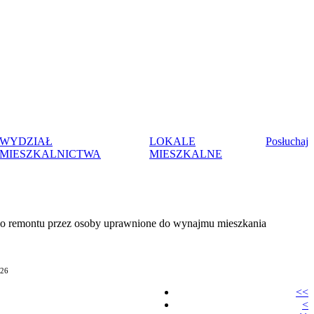
WYDZIAŁ
LOKALE
Posłuchaj
MIESZKALNICTWA
MIESZKALNE
do remontu przez osoby uprawnione do wynajmu mieszkania
026
<<
<