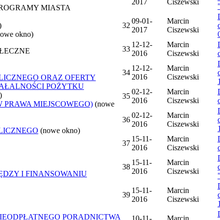
2017
Ciszewski
 PROGRAMY MIASTA
09-01-
Marcin
)
32
2017
Ciszewski
nowe okno)
12-12-
Marcin
33
OŁECZNE
2016
Ciszewski
12-12-
Marcin
34
2016
Ciszewski
LICZNEGO ORAZ OFERTY
ZIAŁALNOŚCI POŻYTKU
02-12-
Marcin
)
35
2016
Ciszewski
W PRAWA MIEJSCOWEGO)
(nowe
02-12-
Marcin
36
2016
Ciszewski
LICZNEGO
(nowe okno)
15-11-
Marcin
37
2016
Ciszewski
15-11-
Marcin
38
2016
Ciszewski
ĘDZY I FINANSOWANIU
15-11-
Marcin
39
2016
Ciszewski
NIEODPŁATNEGO PORADNICTWA
10-11-
Marcin