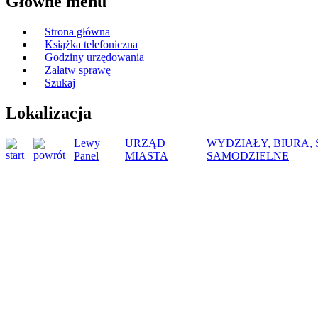
Główne menu
Strona główna
Książka telefoniczna
Godziny urzędowania
Załatw sprawę
Szukaj
Lokalizacja
Lewy
URZĄD
WYDZIAŁY, BIURA,
Panel
MIASTA
SAMODZIELNE