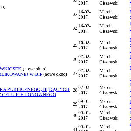
22
2017
Ciszewski
no)
16-02-
Marcin
23
2017
Ciszewski
16-02-
Marcin
24
2017
Ciszewski
16-02-
Marcin
25
2017
Ciszewski
07-02-
Marcin
26
2017
Ciszewski
)
 WNIOSEK
(nowe okno)
07-02-
Marcin
27
BLIKOWANEJ W BIP
(nowe okno)
2017
Ciszewski
07-02-
Marcin
ORA PUBLICZNEGO, BĘDĄCYCH
28
2017
Ciszewski
W CELU ICH PONOWNEGO
09-01-
Marcin
29
2017
Ciszewski
09-01-
Marcin
30
2017
Ciszewski
09-01-
Marcin
31