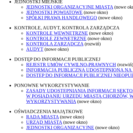
JEDNOSTKI MIEJSKIE
JEDNOSTKI ORGANIZACYJNE MIASTA
(nowe ok
JEDNOSTKI POWIATOWE
(nowe okno)
SPÓŁKI PRAWA HANDLOWEGO
(nowe okno)
KONTROLE, AUDYT, KONTROLA ZARZĄDCZA
KONTROLE WEWNĘTRZNE
(nowe okno)
KONTROLE ZEWNĘTRZNE
(nowe okno)
KONTROLA ZARZĄDCZA
(rozwiń)
AUDYT
(nowe okno)
DOSTĘP DO INFORMACJI PUBLICZNEJ
REJESTR UMÓW CYWILNO-PRAWNYCH
(rozwiń
INFORMACJA PUBLICZNA UDOSTĘPNIONA NA
DOSTĘP DO INFORMACJI PUBLICZNEJ NIEOPU
PONOWNE WYKORZYSTYWANIE
ZASADY UDOSTĘPNIANIA INFORMACJI SEKT
W POSIADANIU URZĘDU MIASTA CHORZÓW, 
WYKORZYSTYWANIA
(nowe okno)
OŚWIADCZENIA MAJĄTKOWE
RADA MIASTA
(nowe okno)
URZĄD MIASTA
(nowe okno)
JEDNOSTKI ORGANIZACYJNE
(nowe okno)