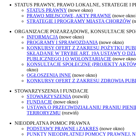
STATUS PRAWNY, PRAWO LOKALNE, STRATEGIE I
STATUS PRAWNY
(nowe okno)
PRAWO MIEJSCOWE, AKTY PRAWNE
(nowe okno
STRATEGIE I PROGRAMY MIASTA CHORZÓW
(
ORGANIZACJE POZARZĄDOWE, KONSULTACJE SP
INFORMACJA
(nowe okno)
PROGRAMY I SPRAWOZDANIA
(nowe okno)
KONKURSY OFERT Z ZAKRESU POŻYTKU PUB
SKŁADANE W TRYBIE ART. 19A USTAWY O D
PUBLICZNEGO I O WOLONTARIACIE
(nowe okno
KONSULTACJE SPOŁECZNE (PROJEKTY AKTÓ
okno)
OGŁOSZENIA INNE
(nowe okno)
KONKURSY OFERT Z ZAKRESU ZDROWIA PUB
STOWARZYSZENIA I FUNDACJE
STOWARZYSZENIA
(rozwiń)
FUNDACJE
(nowe okno)
USTAWA O PRZECIWDZIAŁANIU PRANIU PIENI
TERRORYZMU
(rozwiń)
NIEODPŁATNA POMOC PRAWNA
PODSTAWY PRAWNE i ZAKRES
(nowe okno)
PUNKTY NIEODPŁATNEJ POMOCY PRAWNEJ, 