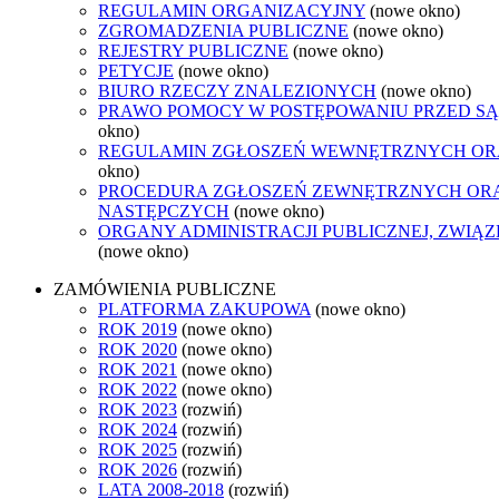
REGULAMIN ORGANIZACYJNY
(nowe okno)
ZGROMADZENIA PUBLICZNE
(nowe okno)
REJESTRY PUBLICZNE
(nowe okno)
PETYCJE
(nowe okno)
BIURO RZECZY ZNALEZIONYCH
(nowe okno)
PRAWO POMOCY W POSTĘPOWANIU PRZED SĄ
okno)
REGULAMIN ZGŁOSZEŃ WEWNĘTRZNYCH OR
okno)
PROCEDURA ZGŁOSZEŃ ZEWNĘTRZNYCH ORA
NASTĘPCZYCH
(nowe okno)
ORGANY ADMINISTRACJI PUBLICZNEJ, ZWIĄ
(nowe okno)
ZAMÓWIENIA PUBLICZNE
PLATFORMA ZAKUPOWA
(nowe okno)
ROK 2019
(nowe okno)
ROK 2020
(nowe okno)
ROK 2021
(nowe okno)
ROK 2022
(nowe okno)
ROK 2023
(rozwiń)
ROK 2024
(rozwiń)
ROK 2025
(rozwiń)
ROK 2026
(rozwiń)
LATA 2008-2018
(rozwiń)