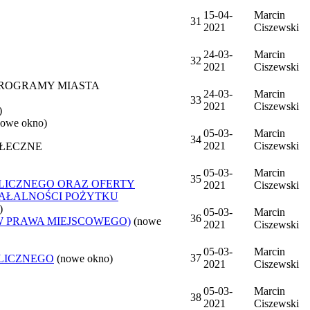
15-04-
Marcin
31
2021
Ciszewski
24-03-
Marcin
32
2021
Ciszewski
 PROGRAMY MIASTA
24-03-
Marcin
33
2021
Ciszewski
)
nowe okno)
05-03-
Marcin
34
2021
Ciszewski
OŁECZNE
05-03-
Marcin
35
LICZNEGO ORAZ OFERTY
2021
Ciszewski
ZIAŁALNOŚCI POŻYTKU
)
05-03-
Marcin
36
W PRAWA MIEJSCOWEGO)
(nowe
2021
Ciszewski
05-03-
Marcin
37
LICZNEGO
(nowe okno)
2021
Ciszewski
05-03-
Marcin
38
2021
Ciszewski