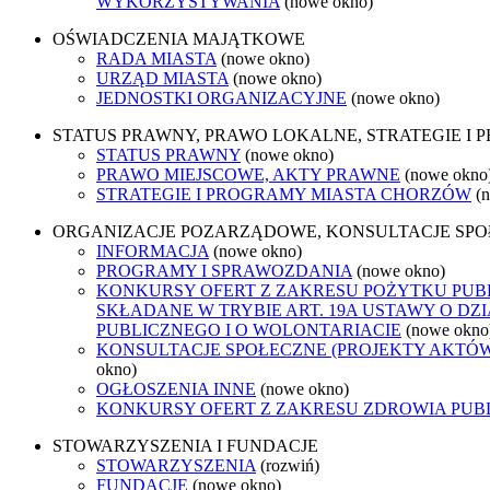
WYKORZYSTYWANIA
(nowe okno)
OŚWIADCZENIA MAJĄTKOWE
RADA MIASTA
(nowe okno)
URZĄD MIASTA
(nowe okno)
JEDNOSTKI ORGANIZACYJNE
(nowe okno)
STATUS PRAWNY, PRAWO LOKALNE, STRATEGIE I
STATUS PRAWNY
(nowe okno)
PRAWO MIEJSCOWE, AKTY PRAWNE
(nowe okno
STRATEGIE I PROGRAMY MIASTA CHORZÓW
(
ORGANIZACJE POZARZĄDOWE, KONSULTACJE SP
INFORMACJA
(nowe okno)
PROGRAMY I SPRAWOZDANIA
(nowe okno)
KONKURSY OFERT Z ZAKRESU POŻYTKU PUB
SKŁADANE W TRYBIE ART. 19A USTAWY O D
PUBLICZNEGO I O WOLONTARIACIE
(nowe okno
KONSULTACJE SPOŁECZNE (PROJEKTY AKTÓ
okno)
OGŁOSZENIA INNE
(nowe okno)
KONKURSY OFERT Z ZAKRESU ZDROWIA PUB
STOWARZYSZENIA I FUNDACJE
STOWARZYSZENIA
(rozwiń)
FUNDACJE
(nowe okno)