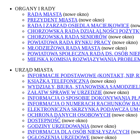
ORGANY I RADY
RADA MIASTA
(nowe okno)
PREZYDENT MIASTA
(nowe okno)
RADA I ZARZĄD OSIEDLA MACIEJKOWICE
(now
CHORZOWSKA RADA DZIAŁALNOŚCI POŻYTK
CHORZOWSKA RADA SENIORÓW
(nowe okno)
POWIATOWA RADA RYNKU PRACY
(nowe okno)
MŁODZIEŻOWA RADA MIASTA
(nowe okno)
POWIATOWA SPOŁECZNA RADA DS. OSÓB NI
MIEJSKA KOMISJA ROZWIĄZYWANIA PROB
URZĄD MIASTA
INFORMACJE PODSTAWOWE (KONTAKT, NIP, 
KSIĄŻKA TELEFONICZNA
(nowe okno)
WYDZIAŁY, BIURA, STANOWISKA SAMODZIEL
ZAŁATW SPRAWĘ W URZĘDZIE
(nowe okno)
INFORMACJA O SPOSOBIE DOKONYWANIA PŁ
INFORMACJA O NUMERACH RACHUNKÓW B
ELEKTRONICZNA SKRZYNKA PODAWCZA UM
OCHRONA DANYCH OSOBOWYCH
(nowe okno)
DOSTĘPNOŚĆ
(nowe okno)
GODZINY URZĘDOWANIA
(nowe okno)
INFORMACJA DLA OSÓB NIESŁYSZĄCYCH
(no
OGŁOSZENIA URZĘDOWE
(nowe okno)