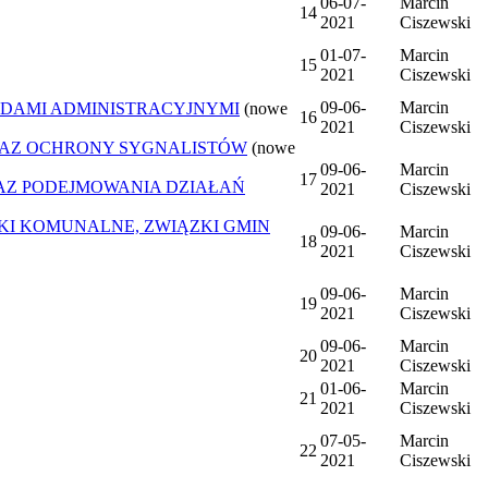
06-07-
Marcin
14
2021
Ciszewski
01-07-
Marcin
15
2021
Ciszewski
09-06-
Marcin
DAMI ADMINISTRACYJNYMI
(nowe
16
2021
Ciszewski
AZ OCHRONY SYGNALISTÓW
(nowe
09-06-
Marcin
17
Z PODEJMOWANIA DZIAŁAŃ
2021
Ciszewski
ZKI KOMUNALNE, ZWIĄZKI GMIN
09-06-
Marcin
18
2021
Ciszewski
09-06-
Marcin
19
2021
Ciszewski
09-06-
Marcin
20
2021
Ciszewski
01-06-
Marcin
21
2021
Ciszewski
07-05-
Marcin
22
2021
Ciszewski