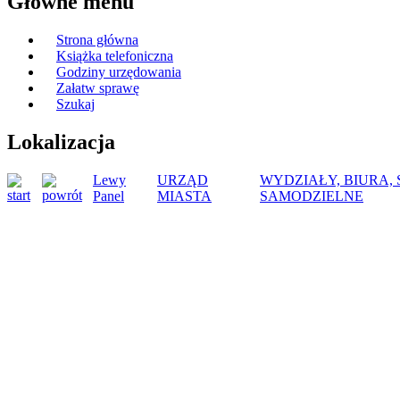
Główne menu
Strona główna
Książka telefoniczna
Godziny urzędowania
Załatw sprawę
Szukaj
Lokalizacja
Lewy
URZĄD
WYDZIAŁY, BIURA,
Panel
MIASTA
SAMODZIELNE