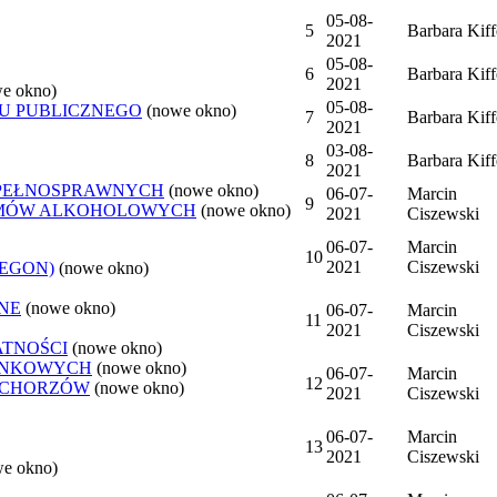
05-08-
5
Barbara Kiff
2021
05-08-
6
Barbara Kiff
2021
e okno)
05-08-
U PUBLICZNEGO
(nowe okno)
7
Barbara Kiff
2021
03-08-
8
Barbara Kiff
2021
EPEŁNOSPRAWNYCH
(nowe okno)
06-07-
Marcin
9
LEMÓW ALKOHOLOWYCH
(nowe okno)
2021
Ciszewski
06-07-
Marcin
10
2021
Ciszewski
REGON)
(nowe okno)
NE
(nowe okno)
06-07-
Marcin
11
2021
Ciszewski
ATNOŚCI
(nowe okno)
ANKOWYCH
(nowe okno)
06-07-
Marcin
12
 CHORZÓW
(nowe okno)
2021
Ciszewski
06-07-
Marcin
13
2021
Ciszewski
we okno)