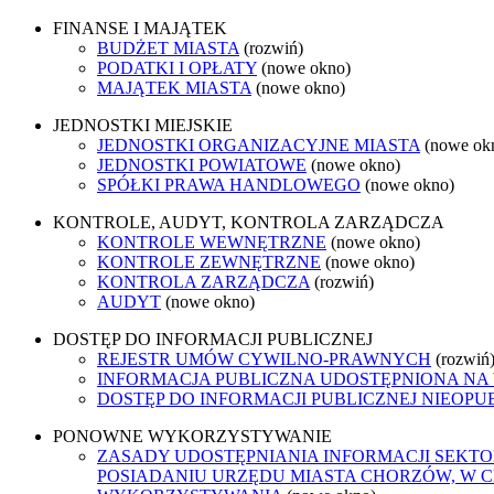
FINANSE I MAJĄTEK
BUDŻET MIASTA
(rozwiń)
PODATKI I OPŁATY
(nowe okno)
MAJĄTEK MIASTA
(nowe okno)
JEDNOSTKI MIEJSKIE
JEDNOSTKI ORGANIZACYJNE MIASTA
(nowe ok
JEDNOSTKI POWIATOWE
(nowe okno)
SPÓŁKI PRAWA HANDLOWEGO
(nowe okno)
KONTROLE, AUDYT, KONTROLA ZARZĄDCZA
KONTROLE WEWNĘTRZNE
(nowe okno)
KONTROLE ZEWNĘTRZNE
(nowe okno)
KONTROLA ZARZĄDCZA
(rozwiń)
AUDYT
(nowe okno)
DOSTĘP DO INFORMACJI PUBLICZNEJ
REJESTR UMÓW CYWILNO-PRAWNYCH
(rozwiń
INFORMACJA PUBLICZNA UDOSTĘPNIONA NA
DOSTĘP DO INFORMACJI PUBLICZNEJ NIEOPU
PONOWNE WYKORZYSTYWANIE
ZASADY UDOSTĘPNIANIA INFORMACJI SEKT
POSIADANIU URZĘDU MIASTA CHORZÓW, W 