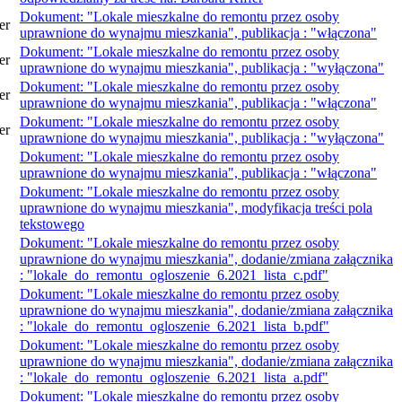
Dokument: "Lokale mieszkalne do remontu przez osoby
er
uprawnione do wynajmu mieszkania", publikacja : "włączona"
Dokument: "Lokale mieszkalne do remontu przez osoby
er
uprawnione do wynajmu mieszkania", publikacja : "wyłączona"
Dokument: "Lokale mieszkalne do remontu przez osoby
er
uprawnione do wynajmu mieszkania", publikacja : "włączona"
Dokument: "Lokale mieszkalne do remontu przez osoby
er
uprawnione do wynajmu mieszkania", publikacja : "wyłączona"
Dokument: "Lokale mieszkalne do remontu przez osoby
uprawnione do wynajmu mieszkania", publikacja : "włączona"
Dokument: "Lokale mieszkalne do remontu przez osoby
uprawnione do wynajmu mieszkania", modyfikacja treści pola
tekstowego
Dokument: "Lokale mieszkalne do remontu przez osoby
uprawnione do wynajmu mieszkania", dodanie/zmiana załącznika
: "lokale_do_remontu_ogloszenie_6.2021_lista_c.pdf"
Dokument: "Lokale mieszkalne do remontu przez osoby
uprawnione do wynajmu mieszkania", dodanie/zmiana załącznika
: "lokale_do_remontu_ogloszenie_6.2021_lista_b.pdf"
Dokument: "Lokale mieszkalne do remontu przez osoby
uprawnione do wynajmu mieszkania", dodanie/zmiana załącznika
: "lokale_do_remontu_ogloszenie_6.2021_lista_a.pdf"
Dokument: "Lokale mieszkalne do remontu przez osoby