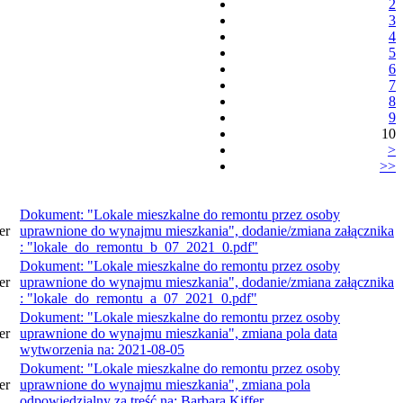
2
3
4
5
6
7
8
9
10
>
>>
Dokument: "Lokale mieszkalne do remontu przez osoby
er
uprawnione do wynajmu mieszkania", dodanie/zmiana załącznika
: "lokale_do_remontu_b_07_2021_0.pdf"
Dokument: "Lokale mieszkalne do remontu przez osoby
er
uprawnione do wynajmu mieszkania", dodanie/zmiana załącznika
: "lokale_do_remontu_a_07_2021_0.pdf"
Dokument: "Lokale mieszkalne do remontu przez osoby
er
uprawnione do wynajmu mieszkania", zmiana pola data
wytworzenia na: 2021-08-05
Dokument: "Lokale mieszkalne do remontu przez osoby
er
uprawnione do wynajmu mieszkania", zmiana pola
odpowiedzialny za treść na: Barbara Kiffer