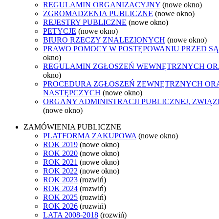
REGULAMIN ORGANIZACYJNY
(nowe okno)
ZGROMADZENIA PUBLICZNE
(nowe okno)
REJESTRY PUBLICZNE
(nowe okno)
PETYCJE
(nowe okno)
BIURO RZECZY ZNALEZIONYCH
(nowe okno)
PRAWO POMOCY W POSTĘPOWANIU PRZED SĄ
okno)
REGULAMIN ZGŁOSZEŃ WEWNĘTRZNYCH OR
okno)
PROCEDURA ZGŁOSZEŃ ZEWNĘTRZNYCH ORA
NASTĘPCZYCH
(nowe okno)
ORGANY ADMINISTRACJI PUBLICZNEJ, ZWIĄ
(nowe okno)
ZAMÓWIENIA PUBLICZNE
PLATFORMA ZAKUPOWA
(nowe okno)
ROK 2019
(nowe okno)
ROK 2020
(nowe okno)
ROK 2021
(nowe okno)
ROK 2022
(nowe okno)
ROK 2023
(rozwiń)
ROK 2024
(rozwiń)
ROK 2025
(rozwiń)
ROK 2026
(rozwiń)
LATA 2008-2018
(rozwiń)