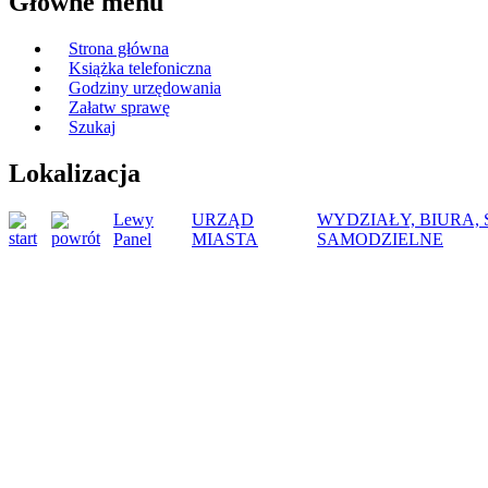
Główne menu
Strona główna
Książka telefoniczna
Godziny urzędowania
Załatw sprawę
Szukaj
Lokalizacja
Lewy
URZĄD
WYDZIAŁY, BIURA,
Panel
MIASTA
SAMODZIELNE