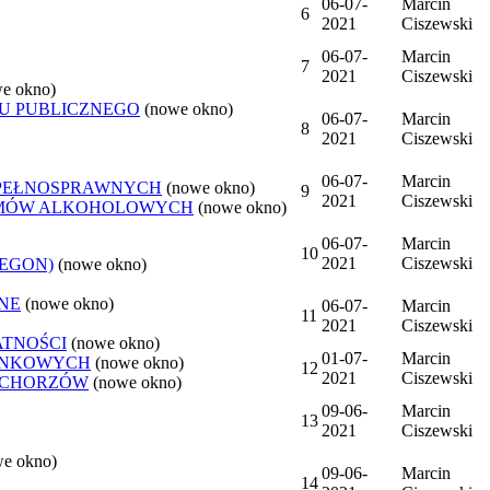
06-07-
Marcin
6
2021
Ciszewski
06-07-
Marcin
7
2021
Ciszewski
e okno)
U PUBLICZNEGO
(nowe okno)
06-07-
Marcin
8
2021
Ciszewski
06-07-
Marcin
EPEŁNOSPRAWNYCH
(nowe okno)
9
2021
Ciszewski
LEMÓW ALKOHOLOWYCH
(nowe okno)
06-07-
Marcin
10
2021
Ciszewski
REGON)
(nowe okno)
NE
(nowe okno)
06-07-
Marcin
11
2021
Ciszewski
ATNOŚCI
(nowe okno)
01-07-
Marcin
ANKOWYCH
(nowe okno)
12
2021
Ciszewski
 CHORZÓW
(nowe okno)
09-06-
Marcin
13
2021
Ciszewski
we okno)
09-06-
Marcin
14