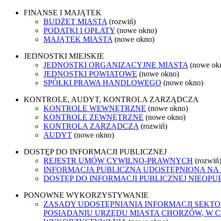
FINANSE I MAJĄTEK
BUDŻET MIASTA
(rozwiń)
PODATKI I OPŁATY
(nowe okno)
MAJĄTEK MIASTA
(nowe okno)
JEDNOSTKI MIEJSKIE
JEDNOSTKI ORGANIZACYJNE MIASTA
(nowe ok
JEDNOSTKI POWIATOWE
(nowe okno)
SPÓŁKI PRAWA HANDLOWEGO
(nowe okno)
KONTROLE, AUDYT, KONTROLA ZARZĄDCZA
KONTROLE WEWNĘTRZNE
(nowe okno)
KONTROLE ZEWNĘTRZNE
(nowe okno)
KONTROLA ZARZĄDCZA
(rozwiń)
AUDYT
(nowe okno)
DOSTĘP DO INFORMACJI PUBLICZNEJ
REJESTR UMÓW CYWILNO-PRAWNYCH
(rozwiń
INFORMACJA PUBLICZNA UDOSTĘPNIONA NA
DOSTĘP DO INFORMACJI PUBLICZNEJ NIEOPU
PONOWNE WYKORZYSTYWANIE
ZASADY UDOSTĘPNIANIA INFORMACJI SEKT
POSIADANIU URZĘDU MIASTA CHORZÓW, W 