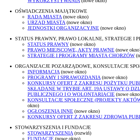
WYKORZYSTYWANIA
(nowe okno)
OŚWIADCZENIA MAJĄTKOWE
RADA MIASTA
(nowe okno)
URZĄD MIASTA
(nowe okno)
JEDNOSTKI ORGANIZACYJNE
(nowe okno)
STATUS PRAWNY, PRAWO LOKALNE, STRATEGIE I
STATUS PRAWNY
(nowe okno)
PRAWO MIEJSCOWE, AKTY PRAWNE
(nowe okno
STRATEGIE I PROGRAMY MIASTA CHORZÓW
(
ORGANIZACJE POZARZĄDOWE, KONSULTACJE SP
INFORMACJA
(nowe okno)
PROGRAMY I SPRAWOZDANIA
(nowe okno)
KONKURSY OFERT Z ZAKRESU POŻYTKU PUB
SKŁADANE W TRYBIE ART. 19A USTAWY O D
PUBLICZNEGO I O WOLONTARIACIE
(nowe okno
KONSULTACJE SPOŁECZNE (PROJEKTY AKTÓ
okno)
OGŁOSZENIA INNE
(nowe okno)
KONKURSY OFERT Z ZAKRESU ZDROWIA PUB
STOWARZYSZENIA I FUNDACJE
STOWARZYSZENIA
(rozwiń)
FUNDACJE
(nowe okno)