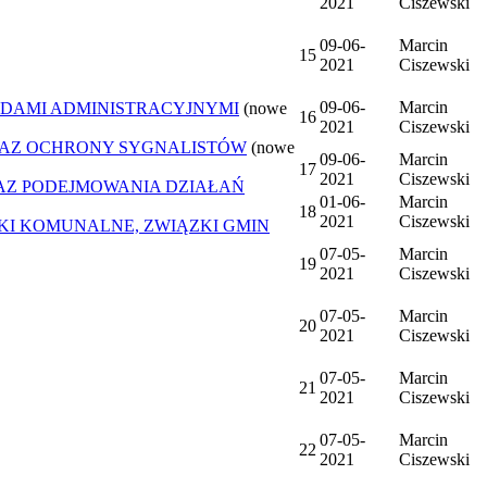
2021
Ciszewski
09-06-
Marcin
15
2021
Ciszewski
09-06-
Marcin
DAMI ADMINISTRACYJNYMI
(nowe
16
2021
Ciszewski
AZ OCHRONY SYGNALISTÓW
(nowe
09-06-
Marcin
17
2021
Ciszewski
Z PODEJMOWANIA DZIAŁAŃ
01-06-
Marcin
18
2021
Ciszewski
ZKI KOMUNALNE, ZWIĄZKI GMIN
07-05-
Marcin
19
2021
Ciszewski
07-05-
Marcin
20
2021
Ciszewski
07-05-
Marcin
21
2021
Ciszewski
07-05-
Marcin
22
2021
Ciszewski