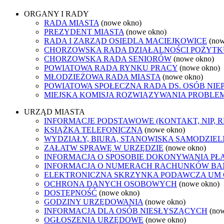
ORGANY I RADY
RADA MIASTA
(nowe okno)
PREZYDENT MIASTA
(nowe okno)
RADA I ZARZĄD OSIEDLA MACIEJKOWICE
(now
CHORZOWSKA RADA DZIAŁALNOŚCI POŻYTK
CHORZOWSKA RADA SENIORÓW
(nowe okno)
POWIATOWA RADA RYNKU PRACY
(nowe okno)
MŁODZIEŻOWA RADA MIASTA
(nowe okno)
POWIATOWA SPOŁECZNA RADA DS. OSÓB NI
MIEJSKA KOMISJA ROZWIĄZYWANIA PROB
URZĄD MIASTA
INFORMACJE PODSTAWOWE (KONTAKT, NIP, 
KSIĄŻKA TELEFONICZNA
(nowe okno)
WYDZIAŁY, BIURA, STANOWISKA SAMODZIEL
ZAŁATW SPRAWĘ W URZĘDZIE
(nowe okno)
INFORMACJA O SPOSOBIE DOKONYWANIA PŁ
INFORMACJA O NUMERACH RACHUNKÓW B
ELEKTRONICZNA SKRZYNKA PODAWCZA UM
OCHRONA DANYCH OSOBOWYCH
(nowe okno)
DOSTĘPNOŚĆ
(nowe okno)
GODZINY URZĘDOWANIA
(nowe okno)
INFORMACJA DLA OSÓB NIESŁYSZĄCYCH
(no
OGŁOSZENIA URZĘDOWE
(nowe okno)