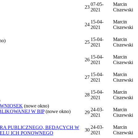
07-05-
Marcin
23
2021
Ciszewski
15-04-
Marcin
24
2021
Ciszewski
15-04-
Marcin
no)
25
2021
Ciszewski
15-04-
Marcin
26
2021
Ciszewski
15-04-
Marcin
27
2021
Ciszewski
15-04-
Marcin
28
2021
Ciszewski
)
 WNIOSEK
(nowe okno)
24-03-
Marcin
BLIKOWANEJ W BIP
(nowe okno)
29
2021
Ciszewski
24-03-
Marcin
ORA PUBLICZNEGO, BĘDĄCYCH W
30
2021
Ciszewski
CELU ICH PONOWNEGO