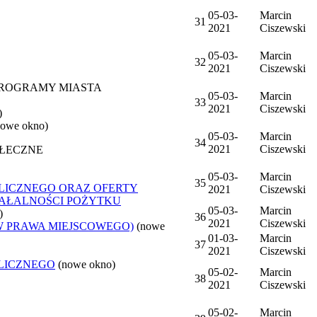
05-03-
Marcin
31
2021
Ciszewski
05-03-
Marcin
32
2021
Ciszewski
 PROGRAMY MIASTA
05-03-
Marcin
33
2021
Ciszewski
)
nowe okno)
05-03-
Marcin
34
2021
Ciszewski
OŁECZNE
05-03-
Marcin
35
LICZNEGO ORAZ OFERTY
2021
Ciszewski
ZIAŁALNOŚCI POŻYTKU
05-03-
Marcin
)
36
2021
Ciszewski
W PRAWA MIEJSCOWEGO)
(nowe
01-03-
Marcin
37
2021
Ciszewski
LICZNEGO
(nowe okno)
05-02-
Marcin
38
2021
Ciszewski
05-02-
Marcin