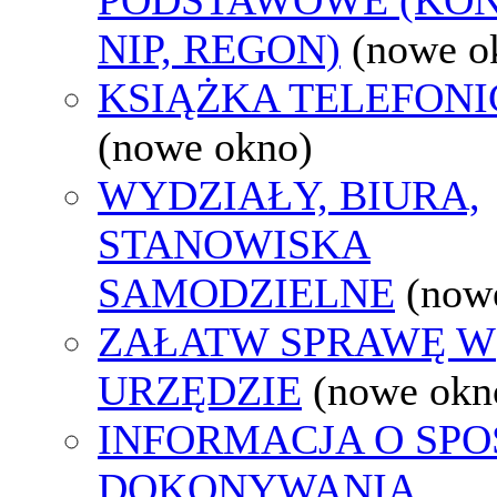
NIP, REGON)
(nowe o
KSIĄŻKA TELEFON
(nowe okno)
WYDZIAŁY, BIURA,
STANOWISKA
SAMODZIELNE
(now
ZAŁATW SPRAWĘ W
URZĘDZIE
(nowe okn
INFORMACJA O SPO
DOKONYWANIA