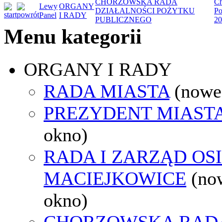
CHORZOWSKA RADA
Ch
Lewy
ORGANY
DZIAŁALNOŚCI POŻYTKU
Po
Panel
I RADY
PUBLICZNEGO
20
Menu kategorii
ORGANY I RADY
RADA MIASTA
(nowe
PREZYDENT MIAST
okno)
RADA I ZARZĄD OS
MACIEJKOWICE
(no
okno)
CHORZOWSKA RAD