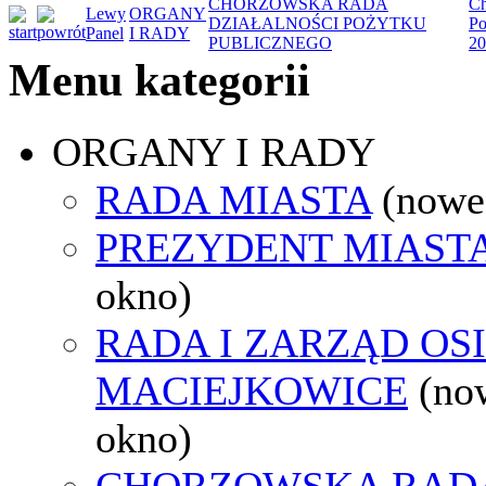
CHORZOWSKA RADA
Ch
Lewy
ORGANY
DZIAŁALNOŚCI POŻYTKU
Po
Panel
I RADY
PUBLICZNEGO
20
Menu kategorii
ORGANY I RADY
RADA MIASTA
(nowe
PREZYDENT MIAST
okno)
RADA I ZARZĄD OS
MACIEJKOWICE
(no
okno)
CHORZOWSKA RAD