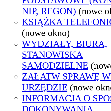
NIP, REGON)
(nowe o
KSIĄŻKA TELEFON
(nowe okno)
WYDZIAŁY, BIURA,
STANOWISKA
SAMODZIELNE
(now
ZAŁATW SPRAWĘ W
URZĘDZIE
(nowe okn
INFORMACJA O SPO
DOKONYWANIA