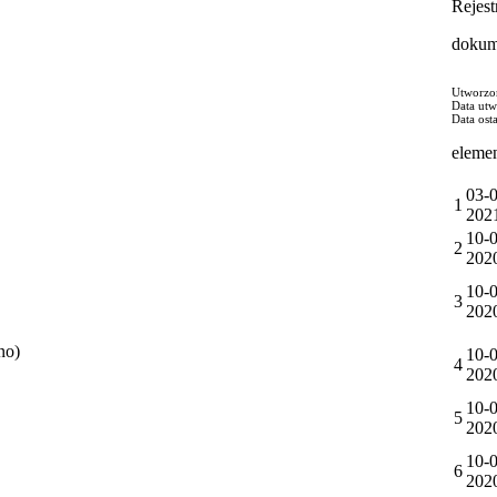
Rejes
dokum
Utworzo
Data utw
Data ost
eleme
03-0
1
202
10-0
2
202
10-0
3
202
no)
10-0
4
202
10-0
5
202
10-0
6
202