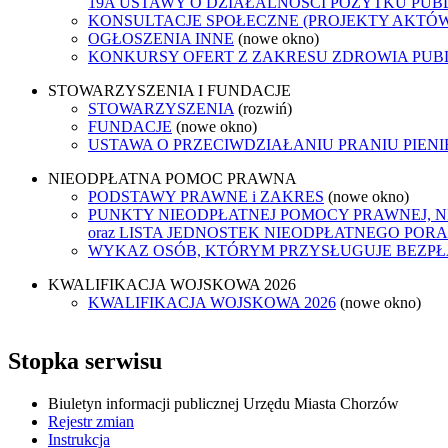
19A USTAWY O DZIAŁALNOŚCI POŻYTKU PUB
KONSULTACJE SPOŁECZNE (PROJEKTY AKTÓ
OGŁOSZENIA INNE
(nowe okno)
KONKURSY OFERT Z ZAKRESU ZDROWIA PUB
STOWARZYSZENIA I FUNDACJE
STOWARZYSZENIA
(rozwiń)
FUNDACJE
(nowe okno)
USTAWA O PRZECIWDZIAŁANIU PRANIU PIEN
NIEODPŁATNA POMOC PRAWNA
PODSTAWY PRAWNE i ZAKRES
(nowe okno)
PUNKTY NIEODPŁATNEJ POMOCY PRAWNEJ, 
oraz LISTA JEDNOSTEK NIEODPŁATNEGO POR
WYKAZ OSÓB, KTÓRYM PRZYSŁUGUJE BEZP
KWALIFIKACJA WOJSKOWA 2026
KWALIFIKACJA WOJSKOWA 2026
(nowe okno)
Stopka serwisu
Biuletyn informacji publicznej Urzędu Miasta Chorzów
Rejestr zmian
Instrukcja