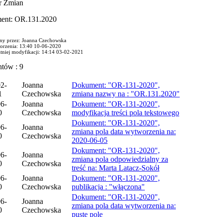
tr Zmian
ent: OR.131.2020
ny przez: Joanna Czechowska
orzenia: 13:40 10-06-2020
atniej modyfikacji: 14:14 03-02-2021
ntów : 9
2-
Joanna
Dokument: "OR-131-2020",
1
Czechowska
zmiana nazwy na : "OR.131.2020"
6-
Joanna
Dokument: "OR-131-2020",
0
Czechowska
modyfikacja treści pola tekstowego
Dokument: "OR-131-2020",
6-
Joanna
zmiana pola data wytworzenia na:
0
Czechowska
2020-06-05
Dokument: "OR-131-2020",
6-
Joanna
zmiana pola odpowiedzialny za
0
Czechowska
treść na: Marta Latacz-Sokół
6-
Joanna
Dokument: "OR-131-2020",
0
Czechowska
publikacja : "włączona"
Dokument: "OR-131-2020",
6-
Joanna
zmiana pola data wytworzenia na:
0
Czechowska
puste pole