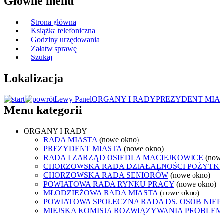
Główne menu
Strona główna
Książka telefoniczna
Godziny urzędowania
Załatw sprawę
Szukaj
Lokalizacja
Lewy Panel
ORGANY I RADY
PREZYDENT MIA
Menu kategorii
ORGANY I RADY
RADA MIASTA
(nowe okno)
PREZYDENT MIASTA
(nowe okno)
RADA I ZARZĄD OSIEDLA MACIEJKOWICE
(now
CHORZOWSKA RADA DZIAŁALNOŚCI POŻYTK
CHORZOWSKA RADA SENIORÓW
(nowe okno)
POWIATOWA RADA RYNKU PRACY
(nowe okno)
MŁODZIEŻOWA RADA MIASTA
(nowe okno)
POWIATOWA SPOŁECZNA RADA DS. OSÓB NI
MIEJSKA KOMISJA ROZWIĄZYWANIA PROB