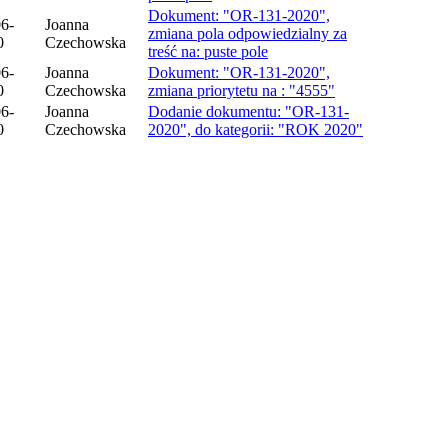
Dokument: "OR-131-2020",
6-
Joanna
zmiana pola odpowiedzialny za
0
Czechowska
treść na: puste pole
6-
Joanna
Dokument: "OR-131-2020",
0
Czechowska
zmiana priorytetu na : "4555"
6-
Joanna
Dodanie dokumentu: "OR-131-
0
Czechowska
2020", do kategorii: "ROK 2020"