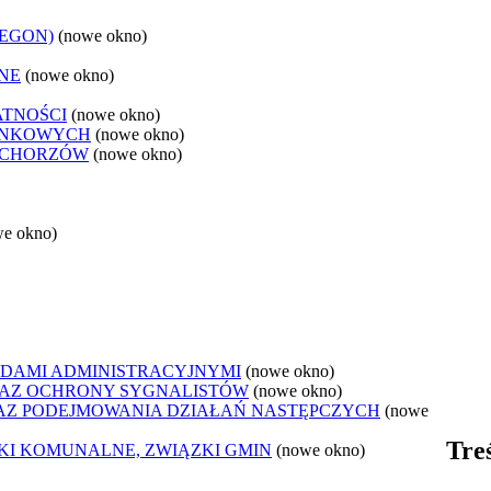
REGON)
(nowe okno)
NE
(nowe okno)
ATNOŚCI
(nowe okno)
ANKOWYCH
(nowe okno)
 CHORZÓW
(nowe okno)
we okno)
DAMI ADMINISTRACYJNYMI
(nowe okno)
AZ OCHRONY SYGNALISTÓW
(nowe okno)
Z PODEJMOWANIA DZIAŁAŃ NASTĘPCZYCH
(nowe
Tre
ZKI KOMUNALNE, ZWIĄZKI GMIN
(nowe okno)