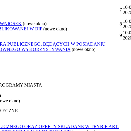
10-0
7
202
)
10-0
 WNIOSEK
(nowe okno)
8
202
BLIKOWANEJ W BIP
(nowe okno)
10-0
9
202
ORA PUBLICZNEGO, BĘDĄCYCH W POSIADANIU
ONOWNEGO WYKORZYSTYWANIA
(nowe okno)
 PROGRAMY MIASTA
)
nowe okno)
OŁECZNE
ICZNEGO ORAZ OFERTY SKŁADANE W TRYBIE ART.