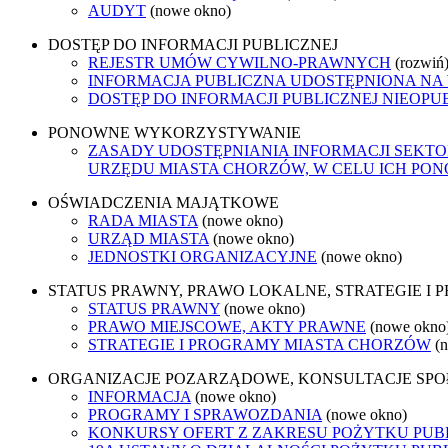
AUDYT
(nowe okno)
DOSTĘP DO INFORMACJI PUBLICZNEJ
REJESTR UMÓW CYWILNO-PRAWNYCH
(rozwiń
INFORMACJA PUBLICZNA UDOSTĘPNIONA NA
DOSTĘP DO INFORMACJI PUBLICZNEJ NIEOPU
PONOWNE WYKORZYSTYWANIE
ZASADY UDOSTĘPNIANIA INFORMACJI SEKT
URZĘDU MIASTA CHORZÓW, W CELU ICH P
OŚWIADCZENIA MAJĄTKOWE
RADA MIASTA
(nowe okno)
URZĄD MIASTA
(nowe okno)
JEDNOSTKI ORGANIZACYJNE
(nowe okno)
STATUS PRAWNY, PRAWO LOKALNE, STRATEGIE I
STATUS PRAWNY
(nowe okno)
PRAWO MIEJSCOWE, AKTY PRAWNE
(nowe okno
STRATEGIE I PROGRAMY MIASTA CHORZÓW
(
ORGANIZACJE POZARZĄDOWE, KONSULTACJE SP
INFORMACJA
(nowe okno)
PROGRAMY I SPRAWOZDANIA
(nowe okno)
KONKURSY OFERT Z ZAKRESU POŻYTKU PUBL