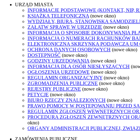
URZĄD MIASTA
INFORMACJE PODSTAWOWE (KONTAKT, NIP, 
KSIĄŻKA TELEFONICZNA
(nowe okno)
WYDZIAŁY, BIURA, STANOWISKA SAMODZIEL
ZAŁATW SPRAWĘ W URZĘDZIE
(nowe okno)
INFORMACJA O SPOSOBIE DOKONYWANIA PŁ
INFORMACJA O NUMERACH RACHUNKÓW B
ELEKTRONICZNA SKRZYNKA PODAWCZA UM
OCHRONA DANYCH OSOBOWYCH
(nowe okno)
DOSTĘPNOŚĆ
(nowe okno)
GODZINY URZĘDOWANIA
(nowe okno)
INFORMACJA DLA OSÓB NIESŁYSZĄCYCH
(no
OGŁOSZENIA URZĘDOWE
(nowe okno)
REGULAMIN ORGANIZACYJNY
(nowe okno)
ZGROMADZENIA PUBLICZNE
(nowe okno)
REJESTRY PUBLICZNE
(nowe okno)
PETYCJE
(nowe okno)
BIURO RZECZY ZNALEZIONYCH
(nowe okno)
PRAWO POMOCY W POSTĘPOWANIU PRZED SĄ
REGULAMIN ZGŁOSZEŃ WEWNĘTRZNYCH OR
PROCEDURA ZGŁOSZEŃ ZEWNĘTRZNYCH ORA
okno)
ORGANY ADMINISTRACJI PUBLICZNEJ, ZWIĄ
ZAMÓWIENIA PUBLICZNE