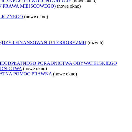
LICZNEGO I O WOLONTARIACIE
(nowe okno)
W PRAWA MIEJSCOWEGO)
(nowe okno)
LICZNEGO
(nowe okno)
IĘDZY I FINANSOWANIU TERRORYZMU
(rozwiń)
NIEODPŁATNEGO PORADNICTWA OBYWATELSKIEGO
ADNICTWA
(nowe okno)
ŁATNA POMOC PRAWNA
(nowe okno)