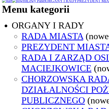
Lewy Panel
ORGANY I RADY
PREZYDENT MIA
Menu kategorii
ORGANY I RADY
RADA MIASTA
(nowe
PREZYDENT MIAST
RADA I ZARZĄD OS
MACIEJKOWICE
(no
CHORZOWSKA RAD
DZIAŁALNOŚCI PO
PUBLICZNEGO
(nowe