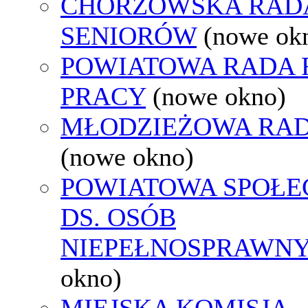
CHORZOWSKA RAD
SENIORÓW
(nowe ok
POWIATOWA RADA
PRACY
(nowe okno)
MŁODZIEŻOWA RAD
(nowe okno)
POWIATOWA SPOŁE
DS. OSÓB
NIEPEŁNOSPRAWN
okno)
MIEJSKA KOMISJA