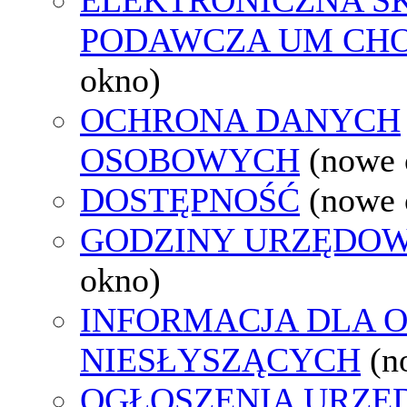
PODAWCZA UM CH
okno)
OCHRONA DANYCH
OSOBOWYCH
(nowe 
DOSTĘPNOŚĆ
(nowe 
GODZINY URZĘDOW
okno)
INFORMACJA DLA 
NIESŁYSZĄCYCH
(n
OGŁOSZENIA URZ