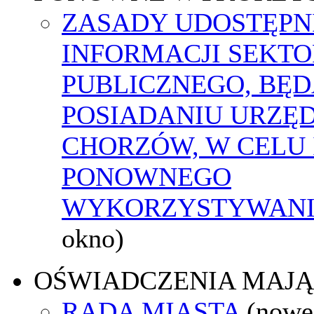
ZASADY UDOSTĘPN
INFORMACJI SEKT
PUBLICZNEGO, BĘ
POSIADANIU URZĘ
CHORZÓW, W CELU 
PONOWNEGO
WYKORZYSTYWAN
okno)
OŚWIADCZENIA MAJ
RADA MIASTA
(nowe