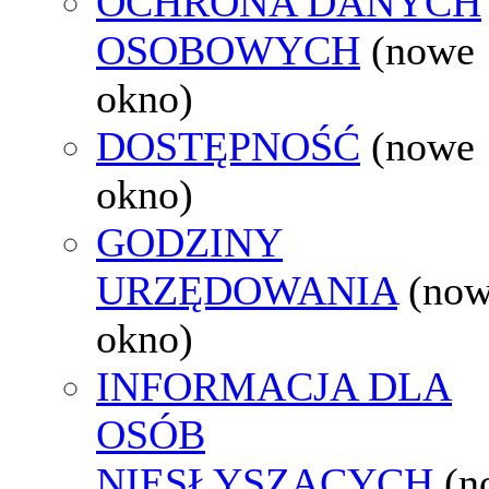
OCHRONA DANYCH
OSOBOWYCH
(nowe
okno)
DOSTĘPNOŚĆ
(nowe
okno)
GODZINY
URZĘDOWANIA
(no
okno)
INFORMACJA DLA
OSÓB
NIESŁYSZĄCYCH
(n