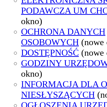
PODAWCZA UM CH
okno)
OCHRONA DANYCH
OSOBOWYCH
(nowe 
DOSTĘPNOŚĆ
(nowe 
GODZINY URZĘDOW
okno)
INFORMACJA DLA 
NIESŁYSZĄCYCH
(n
OGŁOSZENIA URZ