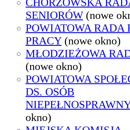
CHORZOWSKA RAD
SENIORÓW
(nowe ok
POWIATOWA RADA
PRACY
(nowe okno)
MŁODZIEŻOWA RAD
(nowe okno)
POWIATOWA SPOŁE
DS. OSÓB
NIEPEŁNOSPRAWN
okno)
MIEJSKA KOMISJA