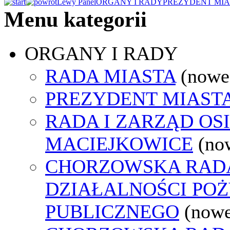
Lewy Panel
ORGANY I RADY
PREZYDENT MIA
Menu kategorii
ORGANY I RADY
RADA MIASTA
(nowe
PREZYDENT MIAST
RADA I ZARZĄD OS
MACIEJKOWICE
(no
CHORZOWSKA RAD
DZIAŁALNOŚCI PO
PUBLICZNEGO
(nowe