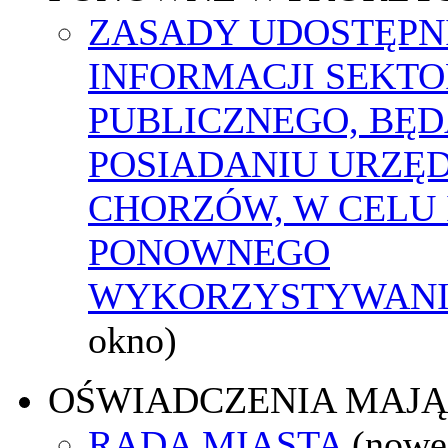
ZASADY UDOSTĘPN
INFORMACJI SEKT
PUBLICZNEGO, BĘ
POSIADANIU URZĘ
CHORZÓW, W CELU 
PONOWNEGO
WYKORZYSTYWAN
okno)
OŚWIADCZENIA MAJ
RADA MIASTA
(nowe