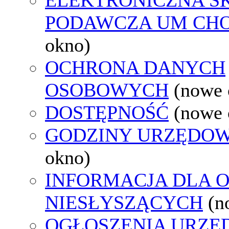
PODAWCZA UM CH
okno)
OCHRONA DANYCH
OSOBOWYCH
(nowe 
DOSTĘPNOŚĆ
(nowe 
GODZINY URZĘDOW
okno)
INFORMACJA DLA 
NIESŁYSZĄCYCH
(n
OGŁOSZENIA URZ