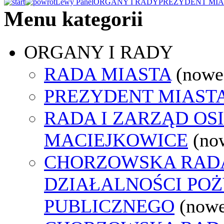
Lewy Panel
ORGANY I RADY
PREZYDENT MIA
Menu kategorii
ORGANY I RADY
RADA MIASTA
(nowe
PREZYDENT MIAST
RADA I ZARZĄD OS
MACIEJKOWICE
(no
CHORZOWSKA RAD
DZIAŁALNOŚCI PO
PUBLICZNEGO
(nowe