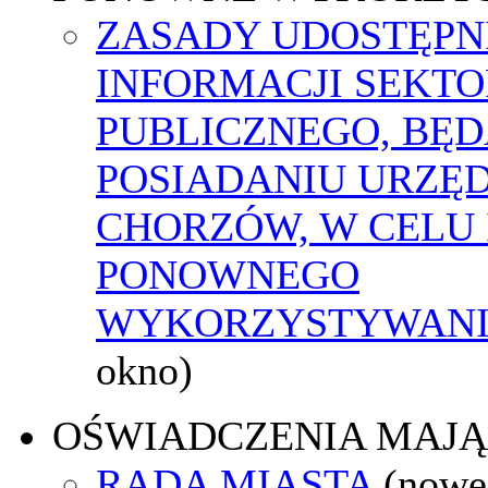
ZASADY UDOSTĘPN
INFORMACJI SEKT
PUBLICZNEGO, BĘ
POSIADANIU URZĘ
CHORZÓW, W CELU 
PONOWNEGO
WYKORZYSTYWAN
okno)
OŚWIADCZENIA MAJ
RADA MIASTA
(nowe