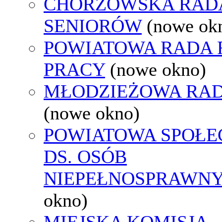
CHORZOWSKA RAD
SENIORÓW
(nowe ok
POWIATOWA RADA
PRACY
(nowe okno)
MŁODZIEŻOWA RAD
(nowe okno)
POWIATOWA SPOŁE
DS. OSÓB
NIEPEŁNOSPRAWN
okno)
MIEJSKA KOMISJA