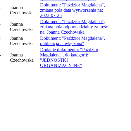
Dokument: "Paździor Magdalena",
-
Joanna
zmiana pola data wytworzenia na:
Czechowska
2023-07-25
Dokument: "Paździor Magdalena",
-
Joanna
zmiana pola odpowiedzialny za treść
Czechowska
na: Joanna Czechowska
-
Joanna
Dokument: "Paździor Magdalena",
Czechowska
publikacja : "włączona"
Dodanie dokumentu: "Paździor
-
Joanna
Magdalena", do kategorii:
Czechowska
"JEDNOSTKI
ORGANIZACYJNE"