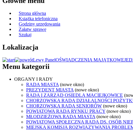
Główne menu
Strona główna
Książka telefoniczna
Godziny urzędowania
Załatw sprawę
Szukaj
Lokalizacja
Lewy Panel
OŚWIADCZENIA MAJĄTKOWE
JED
Menu kategorii
ORGANY I RADY
RADA MIASTA
(nowe okno)
PREZYDENT MIASTA
(nowe okno)
RADA I ZARZĄD OSIEDLA MACIEJKOWICE
(now
CHORZOWSKA RADA DZIAŁALNOŚCI POŻYTK
CHORZOWSKA RADA SENIORÓW
(nowe okno)
POWIATOWA RADA RYNKU PRACY
(nowe okno)
MŁODZIEŻOWA RADA MIASTA
(nowe okno)
POWIATOWA SPOŁECZNA RADA DS. OSÓB NI
MIEJSKA KOMISJA ROZWIĄZYWANIA PROB