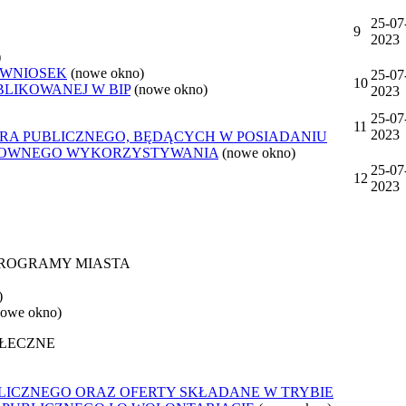
25-07
9
2023
)
 WNIOSEK
(nowe okno)
25-07
10
BLIKOWANEJ W BIP
(nowe okno)
2023
25-07
11
2023
ORA PUBLICZNEGO, BĘDĄCYCH W POSIADANIU
ONOWNEGO WYKORZYSTYWANIA
(nowe okno)
25-07
12
2023
 PROGRAMY MIASTA
)
nowe okno)
OŁECZNE
LICZNEGO ORAZ OFERTY SKŁADANE W TRYBIE