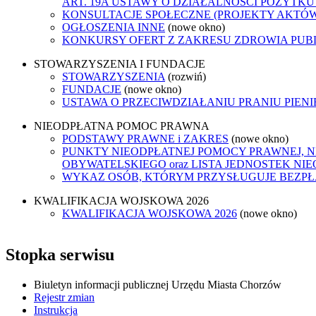
ART. 19A USTAWY O DZIAŁALNOŚCI POŻYTKU
KONSULTACJE SPOŁECZNE (PROJEKTY AKTÓ
OGŁOSZENIA INNE
(nowe okno)
KONKURSY OFERT Z ZAKRESU ZDROWIA PUB
STOWARZYSZENIA I FUNDACJE
STOWARZYSZENIA
(rozwiń)
FUNDACJE
(nowe okno)
USTAWA O PRZECIWDZIAŁANIU PRANIU PIEN
NIEODPŁATNA POMOC PRAWNA
PODSTAWY PRAWNE i ZAKRES
(nowe okno)
PUNKTY NIEODPŁATNEJ POMOCY PRAWNEJ, 
OBYWATELSKIEGO oraz LISTA JEDNOSTEK N
WYKAZ OSÓB, KTÓRYM PRZYSŁUGUJE BEZP
KWALIFIKACJA WOJSKOWA 2026
KWALIFIKACJA WOJSKOWA 2026
(nowe okno)
Stopka serwisu
Biuletyn informacji publicznej Urzędu Miasta Chorzów
Rejestr zmian
Instrukcja