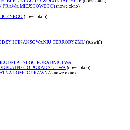
 PUBLICZNEGO I O WOLONTARIACIE
(nowe okno)
W PRAWA MIEJSCOWEGO)
(nowe okno)
LICZNEGO
(nowe okno)
IĘDZY I FINANSOWANIU TERRORYZMU
(rozwiń)
NIEODPŁATNEGO PORADNICTWA
IEODPŁATNEGO PORADNICTWA
(nowe okno)
ŁATNA POMOC PRAWNA
(nowe okno)