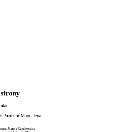
 strony
Zmian
: Paździor Magdalena
rzez: Joanna Czechowska
enia: 14:34 25-07-2023