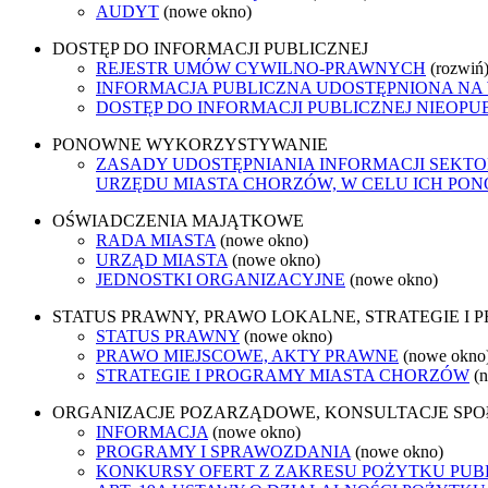
AUDYT
(nowe okno)
DOSTĘP DO INFORMACJI PUBLICZNEJ
REJESTR UMÓW CYWILNO-PRAWNYCH
(rozwiń
INFORMACJA PUBLICZNA UDOSTĘPNIONA NA
DOSTĘP DO INFORMACJI PUBLICZNEJ NIEOPU
PONOWNE WYKORZYSTYWANIE
ZASADY UDOSTĘPNIANIA INFORMACJI SEKT
URZĘDU MIASTA CHORZÓW, W CELU ICH P
OŚWIADCZENIA MAJĄTKOWE
RADA MIASTA
(nowe okno)
URZĄD MIASTA
(nowe okno)
JEDNOSTKI ORGANIZACYJNE
(nowe okno)
STATUS PRAWNY, PRAWO LOKALNE, STRATEGIE I
STATUS PRAWNY
(nowe okno)
PRAWO MIEJSCOWE, AKTY PRAWNE
(nowe okno
STRATEGIE I PROGRAMY MIASTA CHORZÓW
(
ORGANIZACJE POZARZĄDOWE, KONSULTACJE SP
INFORMACJA
(nowe okno)
PROGRAMY I SPRAWOZDANIA
(nowe okno)
KONKURSY OFERT Z ZAKRESU POŻYTKU PUB