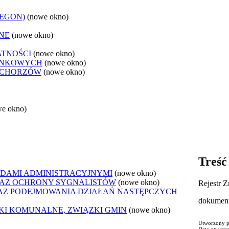
REGON)
(nowe okno)
NE
(nowe okno)
ATNOŚCI
(nowe okno)
ANKOWYCH
(nowe okno)
 CHORZÓW
(nowe okno)
we okno)
Treść
DAMI ADMINISTRACYJNYMI
(nowe okno)
AZ OCHRONY SYGNALISTÓW
(nowe okno)
Rejestr 
Z PODEJMOWANIA DZIAŁAŃ NASTĘPCZYCH
dokument
ZKI KOMUNALNE, ZWIĄZKI GMIN
(nowe okno)
Utworzony p
Data utworz