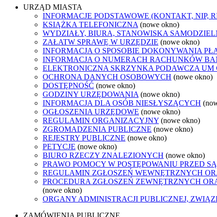
URZĄD MIASTA
INFORMACJE PODSTAWOWE (KONTAKT, NIP, 
KSIĄŻKA TELEFONICZNA
(nowe okno)
WYDZIAŁY, BIURA, STANOWISKA SAMODZIEL
ZAŁATW SPRAWĘ W URZĘDZIE
(nowe okno)
INFORMACJA O SPOSOBIE DOKONYWANIA PŁ
INFORMACJA O NUMERACH RACHUNKÓW B
ELEKTRONICZNA SKRZYNKA PODAWCZA UM
OCHRONA DANYCH OSOBOWYCH
(nowe okno)
DOSTĘPNOŚĆ
(nowe okno)
GODZINY URZĘDOWANIA
(nowe okno)
INFORMACJA DLA OSÓB NIESŁYSZĄCYCH
(no
OGŁOSZENIA URZĘDOWE
(nowe okno)
REGULAMIN ORGANIZACYJNY
(nowe okno)
ZGROMADZENIA PUBLICZNE
(nowe okno)
REJESTRY PUBLICZNE
(nowe okno)
PETYCJE
(nowe okno)
BIURO RZECZY ZNALEZIONYCH
(nowe okno)
PRAWO POMOCY W POSTĘPOWANIU PRZED SĄ
REGULAMIN ZGŁOSZEŃ WEWNĘTRZNYCH OR
PROCEDURA ZGŁOSZEŃ ZEWNĘTRZNYCH ORA
(nowe okno)
ORGANY ADMINISTRACJI PUBLICZNEJ, ZWIĄ
ZAMÓWIENIA PUBLICZNE