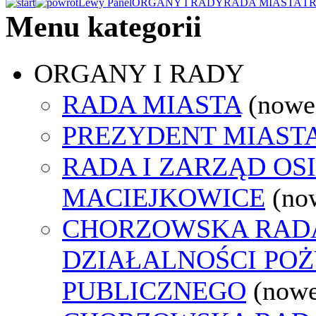
Lewy Panel
ORGANY I RADY
RADA MIASTA
TR
Menu kategorii
ORGANY I RADY
RADA MIASTA
(nowe
PREZYDENT MIAST
RADA I ZARZĄD OS
MACIEJKOWICE
(no
CHORZOWSKA RAD
DZIAŁALNOŚCI PO
PUBLICZNEGO
(nowe