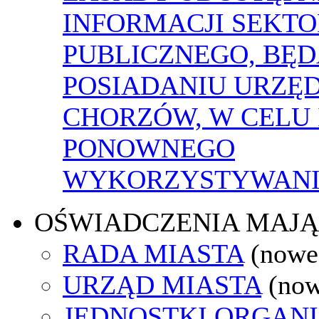
INFORMACJI SEKT
PUBLICZNEGO, BĘ
POSIADANIU URZĘ
CHORZÓW, W CELU 
PONOWNEGO
WYKORZYSTYWAN
OŚWIADCZENIA MAJ
RADA MIASTA
(nowe
URZĄD MIASTA
(now
JEDNOSTKI ORGAN