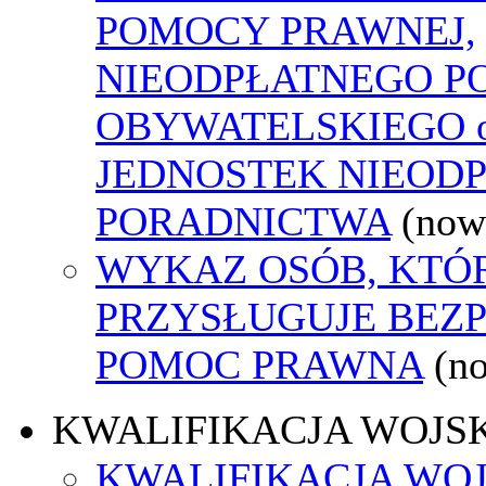
POMOCY PRAWNEJ,
NIEODPŁATNEGO P
OBYWATELSKIEGO o
JEDNOSTEK NIEOD
PORADNICTWA
(now
WYKAZ OSÓB, KTÓ
PRZYSŁUGUJE BEZ
POMOC PRAWNA
(n
KWALIFIKACJA WOJS
KWALIFIKACJA WOJ