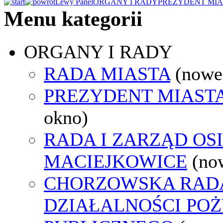
Lewy Panel
ORGANY I RADY
PREZYDENT MIA
Menu kategorii
ORGANY I RADY
RADA MIASTA
(nowe
PREZYDENT MIAST
okno)
RADA I ZARZĄD OS
MACIEJKOWICE
(no
CHORZOWSKA RAD
DZIAŁALNOŚCI PO