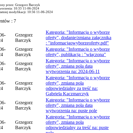
ony przez: Grzegorz Barczyk
tworzenia: 10:33 11-06-2024
tatniej modyfikacji: 10:56 11-06-2024
ntów : 7
Kategoria: "Informacja o wyborze
06-
Grzegorz
oferty", dodanie/zmiana załącznika
24
Barczyk
: "informacjaowyborzeoferty.pdf"
06-
Grzegorz
Kategoria: "Informacja o wyborze
24
Barczyk
oferty", publikacja : "włączona"
Kategoria: "Informacja o wyborze
06-
Grzegorz
oferty", zmiana pola data
24
Barczyk
wytworzenia na: 2024-06-11
Kategoria: "Informacja o wyborze
06-
Grzegorz
oferty", zmiana pola
24
Barczyk
odpowiedzialny za treść na:
Gabriela Kaczmarczyk
Kategoria: "Informacja o wyborze
06-
Grzegorz
oferty", zmiana pola data
24
Barczyk
wytworzenia na: puste pole
Kategoria: "Informacja o wyborze
06-
Grzegorz
oferty", zmiana pola
24
Barczyk
odpowiedzialny za treść na: puste
pole