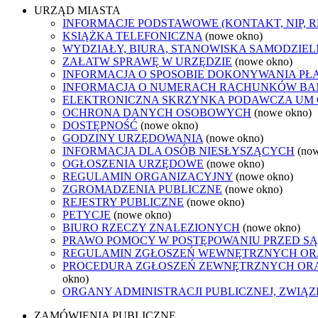
URZĄD MIASTA
INFORMACJE PODSTAWOWE (KONTAKT, NIP, 
KSIĄŻKA TELEFONICZNA
(nowe okno)
WYDZIAŁY, BIURA, STANOWISKA SAMODZIEL
ZAŁATW SPRAWĘ W URZĘDZIE
(nowe okno)
INFORMACJA O SPOSOBIE DOKONYWANIA PŁ
INFORMACJA O NUMERACH RACHUNKÓW B
ELEKTRONICZNA SKRZYNKA PODAWCZA UM
OCHRONA DANYCH OSOBOWYCH
(nowe okno)
DOSTĘPNOŚĆ
(nowe okno)
GODZINY URZĘDOWANIA
(nowe okno)
INFORMACJA DLA OSÓB NIESŁYSZĄCYCH
(no
OGŁOSZENIA URZĘDOWE
(nowe okno)
REGULAMIN ORGANIZACYJNY
(nowe okno)
ZGROMADZENIA PUBLICZNE
(nowe okno)
REJESTRY PUBLICZNE
(nowe okno)
PETYCJE
(nowe okno)
BIURO RZECZY ZNALEZIONYCH
(nowe okno)
PRAWO POMOCY W POSTĘPOWANIU PRZED SĄ
REGULAMIN ZGŁOSZEŃ WEWNĘTRZNYCH OR
PROCEDURA ZGŁOSZEŃ ZEWNĘTRZNYCH ORA
okno)
ORGANY ADMINISTRACJI PUBLICZNEJ, ZWIĄ
ZAMÓWIENIA PUBLICZNE