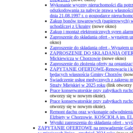
Wykonanie wyceny nieruchomości dla potrze
odszkodowania za nabycie prawa własności 
dnia 21.08.1997 r. o gospodarce nieruchom
Zakup bonów towarowych (papierowych) w
uchodźczej z Ukrainy
(nowe okno)
Zakup i montaż elektronicznych syren ala
Zaproszenie do składania ofert - wynajem 
okno)
Zaproszenie do składania ofert - Wynajem
ZAPROSZENIE DO SKŁADANIA OFERT-pełna
Mickiewicza w Chorzowie
(nowe okno)
Zaproszenie do złożenia oferty na organizac
ZAPYTANIE OFERTOWE-Renowacja i konse
będących własnością Gminy Chorzów
(now
Świadczenie usług medycznych z zakresu 
Straży Miejskiej w 2025 roku
(link otworzy
Prace konserwatorskie przy zabytkach ruc
otworzy się w nowym oknie).
Prace konserwatorskie przy zabytkach ruc
otworzy się w nowym oknie).
Remont dachu oraz wykonanie odwodnienia 
Elżbiety w Chorzowie. KOŚCIOŁA im
Wyniki zaproszenia do składania ofert - w
ZAPYTANIE OFERTOWE na prowadzenie Galerii