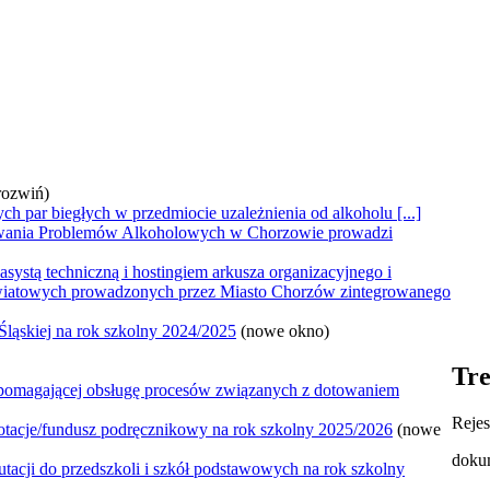
rozwiń)
par biegłych w przedmiocie uzależnienia od alkoholu [...]
wania Problemów Alkoholowych w Chorzowie prowadzi
systą techniczną i hostingiem arkusza organizacyjnego i
wiatowych prowadzonych przez Miasto Chorzów zintegrowanego
ląskiej na rok szkolny 2024/2025
(nowe okno)
Tre
spomagającej obsługę procesów związanych z dotowaniem
Rejes
otacje/fundusz podręcznikowy na rok szkolny 2025/2026
(nowe
dokum
utacji do przedszkoli i szkół podstawowych na rok szkolny