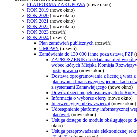
PLATFORMA ZAKUPOWA
(nowe okno)
ROK 2019
(nowe okno)
ROK 2020
(nowe okno)
ROK 2021
(nowe okno)
ROK 2022
(nowe okno)
ROK 2023
(rozwiń)
ROK 2024
(rozwiń)
Plan zamówień publicznych
(rozwiń)
UMOWY
(rozwiń)
Zamówienia do 130 000 i inne poza ustawą PZP
(
ZAPROSZENIE do składania ofert wspólnych 
wobec których Miejska Komisja Rozwiązy
postępowania
(nowe okno)
Dostawa oprogramowania z licencją wraz z a
planowania finansowego w jednostkach oś
z systemami Zamawiającego
(nowe okno)
Dowóz dzieci niepełnosprawnych do Rudy Ś
Informacja o wyborze oferty
(nowe okno)
Interwencyjny odłów zwierząt
(nowe okno)
Udostępnienie platformy informatycznej w
placówek
(nowe okno)
Usługa dostępu do modułu obsługującego d
okno)
Usługa przeprowadzenia elektronicznej rekr
2024/2025
(nowe okno)