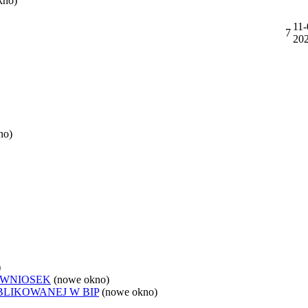
kno)
11-
7
20
no)
)
 WNIOSEK
(nowe okno)
BLIKOWANEJ W BIP
(nowe okno)