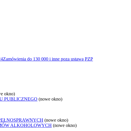
24
Zamówienia do 130 000 i inne poza ustawą PZP
e okno)
U PUBLICZNEGO
(nowe okno)
EPEŁNOSPRAWNYCH
(nowe okno)
LEMÓW ALKOHOLOWYCH
(nowe okno)