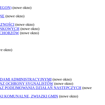
REGON)
(nowe okno)
NE
(nowe okno)
ATNOŚCI
(nowe okno)
ANKOWYCH
(nowe okno)
 CHORZÓW
(nowe okno)
we okno)
DAMI ADMINISTRACYJNYMI
(nowe okno)
AZ OCHRONY SYGNALISTÓW
(nowe okno)
Z PODEJMOWANIA DZIAŁAŃ NASTĘPCZYCH
(nowe
ZKI KOMUNALNE, ZWIĄZKI GMIN
(nowe okno)