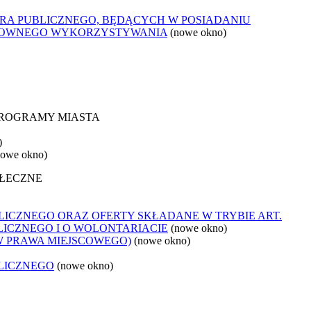
ORA PUBLICZNEGO, BĘDĄCYCH W POSIADANIU
ONOWNEGO WYKORZYSTYWANIA
(nowe okno)
 PROGRAMY MIASTA
)
nowe okno)
OŁECZNE
ICZNEGO ORAZ OFERTY SKŁADANE W TRYBIE ART.
LICZNEGO I O WOLONTARIACIE
(nowe okno)
W PRAWA MIEJSCOWEGO)
(nowe okno)
LICZNEGO
(nowe okno)