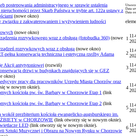
b postępowania administracyjnego w sprawie ustalenia
Utworz
Data u
nieruchomości przez Skarb Państwa w trybie art. 122a ustawy z
Data os
ościami
(nowe okno)
 związku z zakwaterowaniem i wyżywieniem ludności
eleme
rmowych
(nowe okno)
11-
urządzenia rozrywkowego wraz z obsługą (fotobudka 360)
(nowe
1
20
 urządzeń rozrywkowych wraz z obsługą
(nowe okno)
11-
2
 konserwacja techniczna i estetyczna rzeźby Adama
20
11-
ję Akcji antytytoniowej
(rozwiń)
3
20
rwacja drzwi w budynkach znajdujących się w GEZ
e okno)
medycyny pracy dla pracowników Urzędu Miasta Chorzów oraz
11-
 się w nowym oknie).
4
20
homych kościoła pw. św. Barbary w Chorzowie Etap 1
(link
homych kościoła pw. św. Barbary w Chorzowie Etap 2
(link
11-
5
20
wokół prezbiterium kościoła ewangelicko-augsburskiego im.
. ELŻBIETY w CHORZOWIE
(link otworzy się w nowym oknie).
11-
yświetlacze LED
(link otworzy się w nowym oknie).
6
20
 Sztuki Muzycznej i Obrazu na Nowym Rynku w Chorzowie