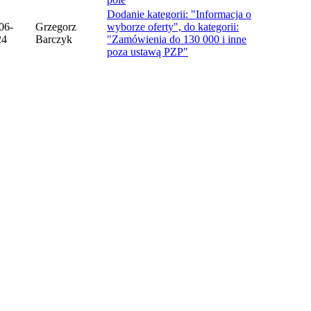
Dodanie kategorii: "Informacja o
06-
Grzegorz
wyborze oferty", do kategorii:
24
Barczyk
"Zamówienia do 130 000 i inne
poza ustawą PZP"