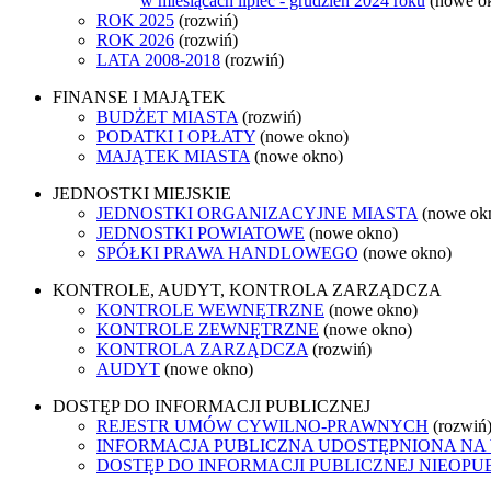
w miesiącach lipiec - grudzień 2024 roku
(nowe o
ROK 2025
(rozwiń)
ROK 2026
(rozwiń)
LATA 2008-2018
(rozwiń)
FINANSE I MAJĄTEK
BUDŻET MIASTA
(rozwiń)
PODATKI I OPŁATY
(nowe okno)
MAJĄTEK MIASTA
(nowe okno)
JEDNOSTKI MIEJSKIE
JEDNOSTKI ORGANIZACYJNE MIASTA
(nowe ok
JEDNOSTKI POWIATOWE
(nowe okno)
SPÓŁKI PRAWA HANDLOWEGO
(nowe okno)
KONTROLE, AUDYT, KONTROLA ZARZĄDCZA
KONTROLE WEWNĘTRZNE
(nowe okno)
KONTROLE ZEWNĘTRZNE
(nowe okno)
KONTROLA ZARZĄDCZA
(rozwiń)
AUDYT
(nowe okno)
DOSTĘP DO INFORMACJI PUBLICZNEJ
REJESTR UMÓW CYWILNO-PRAWNYCH
(rozwiń
INFORMACJA PUBLICZNA UDOSTĘPNIONA NA
DOSTĘP DO INFORMACJI PUBLICZNEJ NIEOPU