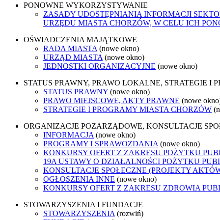
PONOWNE WYKORZYSTYWANIE
ZASADY UDOSTĘPNIANIA INFORMACJI SEKT
URZĘDU MIASTA CHORZÓW, W CELU ICH P
OŚWIADCZENIA MAJĄTKOWE
RADA MIASTA
(nowe okno)
URZĄD MIASTA
(nowe okno)
JEDNOSTKI ORGANIZACYJNE
(nowe okno)
STATUS PRAWNY, PRAWO LOKALNE, STRATEGIE I
STATUS PRAWNY
(nowe okno)
PRAWO MIEJSCOWE, AKTY PRAWNE
(nowe okno
STRATEGIE I PROGRAMY MIASTA CHORZÓW
(
ORGANIZACJE POZARZĄDOWE, KONSULTACJE SP
INFORMACJA
(nowe okno)
PROGRAMY I SPRAWOZDANIA
(nowe okno)
KONKURSY OFERT Z ZAKRESU POŻYTKU PUBL
19A USTAWY O DZIAŁALNOŚCI POŻYTKU PUB
KONSULTACJE SPOŁECZNE (PROJEKTY AKTÓ
OGŁOSZENIA INNE
(nowe okno)
KONKURSY OFERT Z ZAKRESU ZDROWIA PUB
STOWARZYSZENIA I FUNDACJE
STOWARZYSZENIA
(rozwiń)