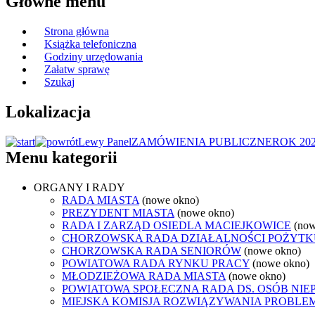
Główne menu
Strona główna
Książka telefoniczna
Godziny urzędowania
Załatw sprawę
Szukaj
Lokalizacja
Lewy Panel
ZAMÓWIENIA PUBLICZNE
ROK 20
Menu kategorii
ORGANY I RADY
RADA MIASTA
(nowe okno)
PREZYDENT MIASTA
(nowe okno)
RADA I ZARZĄD OSIEDLA MACIEJKOWICE
(now
CHORZOWSKA RADA DZIAŁALNOŚCI POŻYTK
CHORZOWSKA RADA SENIORÓW
(nowe okno)
POWIATOWA RADA RYNKU PRACY
(nowe okno)
MŁODZIEŻOWA RADA MIASTA
(nowe okno)
POWIATOWA SPOŁECZNA RADA DS. OSÓB NI
MIEJSKA KOMISJA ROZWIĄZYWANIA PROB