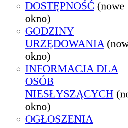
DOSTĘPNOŚĆ
(nowe
okno)
GODZINY
URZĘDOWANIA
(no
okno)
INFORMACJA DLA
OSÓB
NIESŁYSZĄCYCH
(n
okno)
OGŁOSZENIA