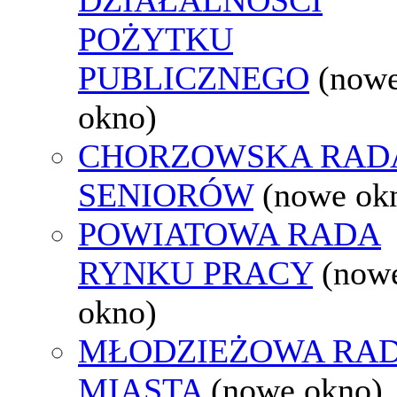
POŻYTKU
PUBLICZNEGO
(now
okno)
CHORZOWSKA RAD
SENIORÓW
(nowe ok
POWIATOWA RADA
RYNKU PRACY
(now
okno)
MŁODZIEŻOWA RA
MIASTA
(nowe okno)