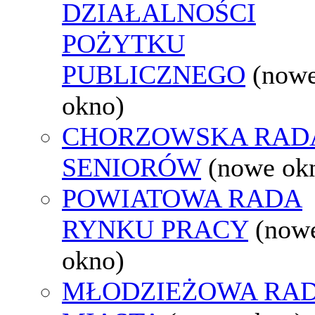
DZIAŁALNOŚCI
POŻYTKU
PUBLICZNEGO
(now
okno)
CHORZOWSKA RAD
SENIORÓW
(nowe ok
POWIATOWA RADA
RYNKU PRACY
(now
okno)
MŁODZIEŻOWA RA