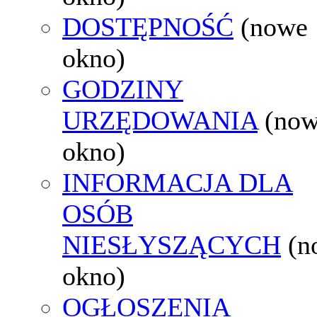
DOSTĘPNOŚĆ
(nowe
okno)
GODZINY
URZĘDOWANIA
(no
okno)
INFORMACJA DLA
OSÓB
NIESŁYSZĄCYCH
(n
okno)
OGŁOSZENIA