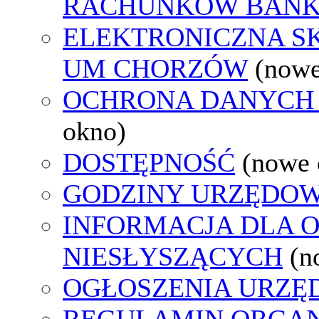
RACHUNKÓW BAN
ELEKTRONICZNA S
UM CHORZÓW
(nowe
OCHRONA DANYCH
okno)
DOSTĘPNOŚĆ
(nowe 
GODZINY URZĘDOW
INFORMACJA DLA 
NIESŁYSZĄCYCH
(n
OGŁOSZENIA URZ
REGULAMIN ORGAN