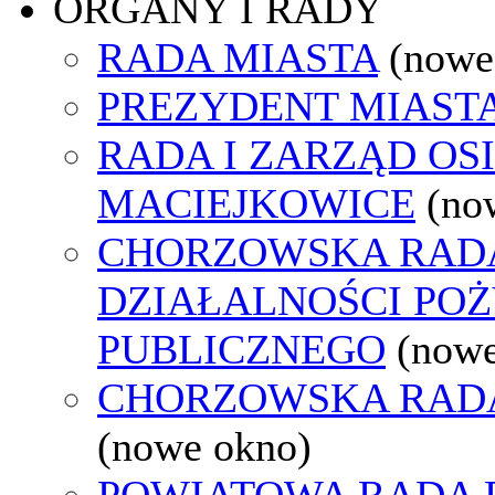
ORGANY I RADY
RADA MIASTA
(nowe
PREZYDENT MIAST
RADA I ZARZĄD OS
MACIEJKOWICE
(no
CHORZOWSKA RAD
DZIAŁALNOŚCI PO
PUBLICZNEGO
(nowe
CHORZOWSKA RAD
(nowe okno)
POWIATOWA RADA