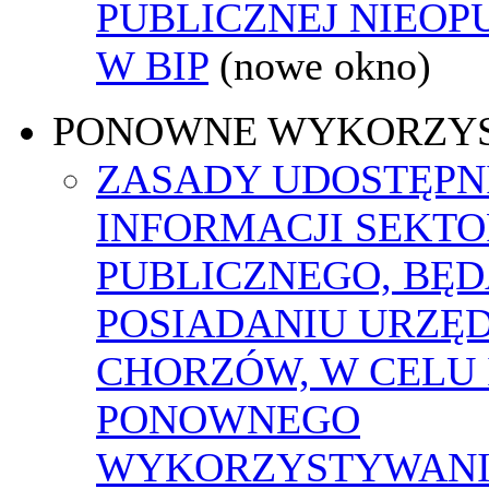
PUBLICZNEJ NIEO
W BIP
(nowe okno)
PONOWNE WYKORZY
ZASADY UDOSTĘPN
INFORMACJI SEKT
PUBLICZNEGO, BĘ
POSIADANIU URZĘ
CHORZÓW, W CELU 
PONOWNEGO
WYKORZYSTYWAN