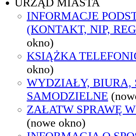
URZĄD MIASTA
INFORMACJE POD
(KONTAKT, NIP, RE
okno)
KSIĄŻKA TELEFON
okno)
WYDZIAŁY, BIURA,
SAMODZIELNE
(now
ZAŁATW SPRAWĘ W
(nowe okno)
INFORMACJA O SPO