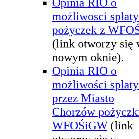
Opinia RIO o
możliwosci spłaty
pożyczek z WFOŚ
(link otworzy się
nowym oknie).
Opinia RIO o
możliwości splaty
przez Miasto
Chorzów pożyczki
WFOŚiGW
(link
otworzy się w