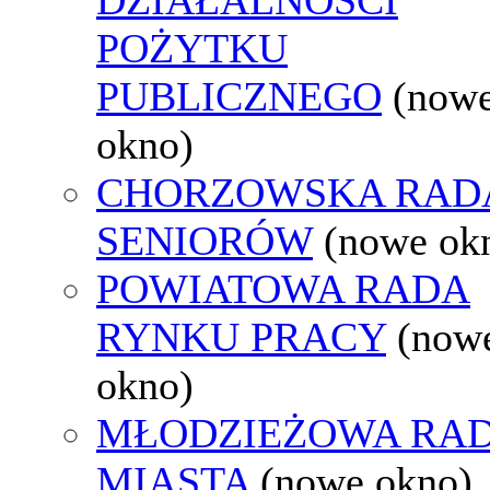
POŻYTKU
PUBLICZNEGO
(now
okno)
CHORZOWSKA RAD
SENIORÓW
(nowe ok
POWIATOWA RADA
RYNKU PRACY
(now
okno)
MŁODZIEŻOWA RA
MIASTA
(nowe okno)