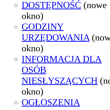
DOSTĘPNOŚĆ
(nowe
okno)
GODZINY
URZĘDOWANIA
(no
okno)
INFORMACJA DLA
OSÓB
NIESŁYSZĄCYCH
(n
okno)
OGŁOSZENIA