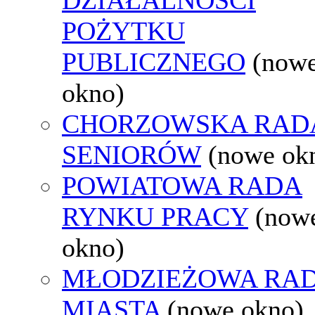
POŻYTKU
PUBLICZNEGO
(now
okno)
CHORZOWSKA RAD
SENIORÓW
(nowe ok
POWIATOWA RADA
RYNKU PRACY
(now
okno)
MŁODZIEŻOWA RA
MIASTA
(nowe okno)