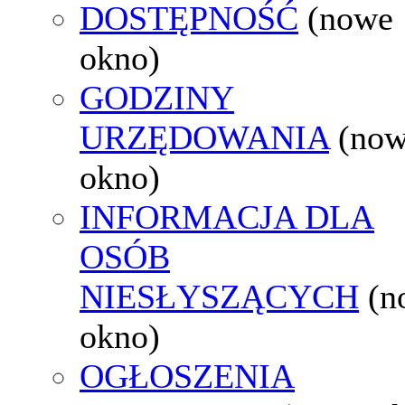
DOSTĘPNOŚĆ
(nowe
okno)
GODZINY
URZĘDOWANIA
(no
okno)
INFORMACJA DLA
OSÓB
NIESŁYSZĄCYCH
(n
okno)
OGŁOSZENIA