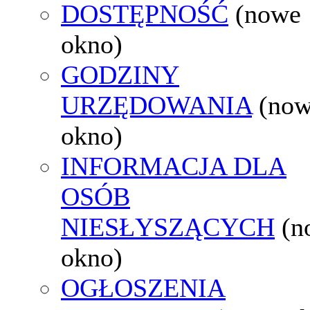
DOSTĘPNOŚĆ
(nowe
okno)
GODZINY
URZĘDOWANIA
(no
okno)
INFORMACJA DLA
OSÓB
NIESŁYSZĄCYCH
(n
okno)
OGŁOSZENIA