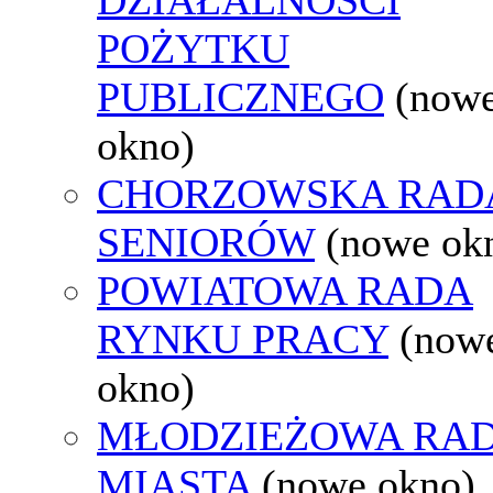
POŻYTKU
PUBLICZNEGO
(now
okno)
CHORZOWSKA RAD
SENIORÓW
(nowe ok
POWIATOWA RADA
RYNKU PRACY
(now
okno)
MŁODZIEŻOWA RA
MIASTA
(nowe okno)