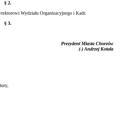
§ 2.
yrektorowi Wydziału Organizacyjnego i Kadr.
§ 3.
Prezydent Miasta Chorzów
(-) Andrzej Kotala
ury,