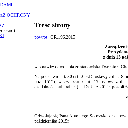
ĄDAMI
RAZ OCHRONY
Treść strony
AZ
we okno)
KI
powrót
| OR.196.2015
Zarządzenie
Prezydent
z dnia 13 pa
w sprawie: odwołania ze stanowiska Dyrektora C
Na podstawie art. 30 ust. 2 pkt 5 ustawy z dnia 8 
poz. 1515), w związku z art. 15 ustawy z dnia
działalności kulturalnej (j.t. Dz.U. z 2012r. poz. 
z
Odwołuje się Pana Antoniego Sobczyka ze stanow
października 2015r.