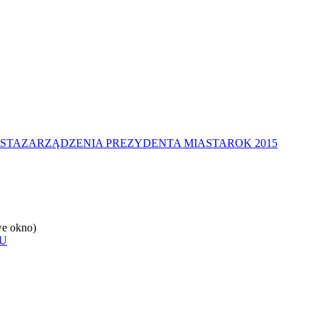
STA
ZARZĄDZENIA PREZYDENTA MIASTA
ROK 2015
e okno)
U