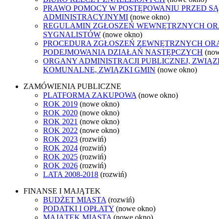
PRAWO POMOCY W POSTĘPOWANIU PRZED S
ADMINISTRACYJNYMI
(nowe okno)
REGULAMIN ZGŁOSZEŃ WEWNĘTRZNYCH O
SYGNALISTÓW
(nowe okno)
PROCEDURA ZGŁOSZEŃ ZEWNĘTRZNYCH OR
PODEJMOWANIA DZIAŁAŃ NASTĘPCZYCH
(no
ORGANY ADMINISTRACJI PUBLICZNEJ, ZWIĄZ
KOMUNALNE, ZWIĄZKI GMIN
(nowe okno)
ZAMÓWIENIA PUBLICZNE
PLATFORMA ZAKUPOWA
(nowe okno)
ROK 2019
(nowe okno)
ROK 2020
(nowe okno)
ROK 2021
(nowe okno)
ROK 2022
(nowe okno)
ROK 2023
(rozwiń)
ROK 2024
(rozwiń)
ROK 2025
(rozwiń)
ROK 2026
(rozwiń)
LATA 2008-2018
(rozwiń)
FINANSE I MAJĄTEK
BUDŻET MIASTA
(rozwiń)
PODATKI I OPŁATY
(nowe okno)
MAJĄTEK MIASTA
(nowe okno)