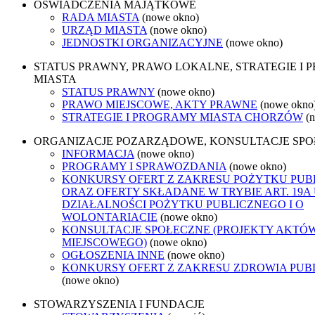
OŚWIADCZENIA MAJĄTKOWE
RADA MIASTA
(nowe okno)
URZĄD MIASTA
(nowe okno)
JEDNOSTKI ORGANIZACYJNE
(nowe okno)
STATUS PRAWNY, PRAWO LOKALNE, STRATEGIE I
MIASTA
STATUS PRAWNY
(nowe okno)
PRAWO MIEJSCOWE, AKTY PRAWNE
(nowe okno
STRATEGIE I PROGRAMY MIASTA CHORZÓW
(
ORGANIZACJE POZARZĄDOWE, KONSULTACJE SP
INFORMACJA
(nowe okno)
PROGRAMY I SPRAWOZDANIA
(nowe okno)
KONKURSY OFERT Z ZAKRESU POŻYTKU PUB
ORAZ OFERTY SKŁADANE W TRYBIE ART. 19A
DZIAŁALNOŚCI POŻYTKU PUBLICZNEGO I O
WOLONTARIACIE
(nowe okno)
KONSULTACJE SPOŁECZNE (PROJEKTY AKTÓ
MIEJSCOWEGO)
(nowe okno)
OGŁOSZENIA INNE
(nowe okno)
KONKURSY OFERT Z ZAKRESU ZDROWIA PUB
(nowe okno)
STOWARZYSZENIA I FUNDACJE