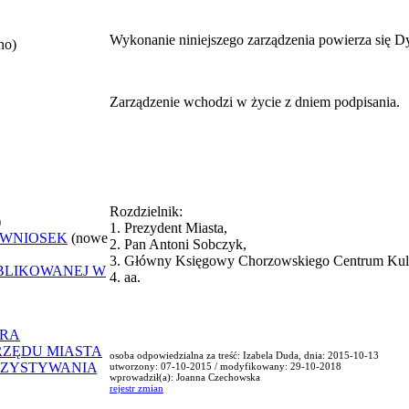
Wykonanie niniejszego zarządzenia powierza się D
no)
Zarządzenie wchodzi w życie z dniem podpisania.
Rozdzielnik:
)
1. Prezydent Miasta,
 WNIOSEK
(nowe
2. Pan Antoni Sobczyk,
3. Główny Księgowy Chorzowskiego Centrum Kult
UBLIKOWANEJ W
4. aa.
ORA
RZĘDU MIASTA
osoba odpowiedzialna za treść: Izabela Duda, dnia: 2015-10-13
RZYSTYWANIA
utworzony: 07-10-2015 / modyfikowany: 29-10-2018
wprowadził(a): Joanna Czechowska
rejestr zmian