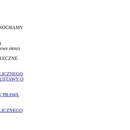
 PROGRAMY
)
nowe okno)
OŁECZNE
LICZNEGO
 USTAWY O
W PRAWA
LICZNEGO