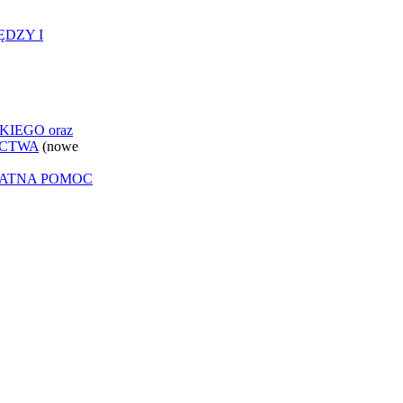
ĘDZY I
IEGO oraz
ICTWA
(nowe
ŁATNA POMOC