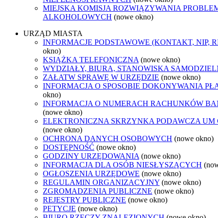
MIEJSKA KOMISJA ROZWIĄZYWANIA PROBL
ALKOHOLOWYCH
(nowe okno)
URZĄD MIASTA
INFORMACJE PODSTAWOWE (KONTAKT, NIP, 
okno)
KSIĄŻKA TELEFONICZNA
(nowe okno)
WYDZIAŁY, BIURA, STANOWISKA SAMODZIEL
ZAŁATW SPRAWĘ W URZĘDZIE
(nowe okno)
INFORMACJA O SPOSOBIE DOKONYWANIA PŁ
okno)
INFORMACJA O NUMERACH RACHUNKÓW B
(nowe okno)
ELEKTRONICZNA SKRZYNKA PODAWCZA UM
(nowe okno)
OCHRONA DANYCH OSOBOWYCH
(nowe okno)
DOSTĘPNOŚĆ
(nowe okno)
GODZINY URZĘDOWANIA
(nowe okno)
INFORMACJA DLA OSÓB NIESŁYSZĄCYCH
(no
OGŁOSZENIA URZĘDOWE
(nowe okno)
REGULAMIN ORGANIZACYJNY
(nowe okno)
ZGROMADZENIA PUBLICZNE
(nowe okno)
REJESTRY PUBLICZNE
(nowe okno)
PETYCJE
(nowe okno)
BIURO RZECZY ZNALEZIONYCH
(nowe okno)