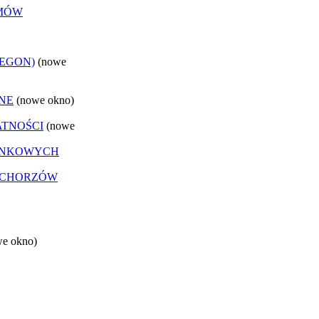
EMÓW
REGON)
(nowe
NE
(nowe okno)
ATNOŚCI
(nowe
ANKOWYCH
 CHORZÓW
we okno)