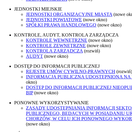
JEDNOSTKI MIEJSKIE
JEDNOSTKI ORGANIZACYJNE MIASTA
(nowe ok
JEDNOSTKI POWIATOWE
(nowe okno)
SPÓŁKI PRAWA HANDLOWEGO
(nowe okno)
KONTROLE, AUDYT, KONTROLA ZARZĄDCZA
KONTROLE WEWNĘTRZNE
(nowe okno)
KONTROLE ZEWNĘTRZNE
(nowe okno)
KONTROLA ZARZĄDCZA
(rozwiń)
AUDYT
(nowe okno)
DOSTĘP DO INFORMACJI PUBLICZNEJ
REJESTR UMÓW CYWILNO-PRAWNYCH
(rozwiń
INFORMACJA PUBLICZNA UDOSTĘPNIONA NA
okno)
DOSTĘP DO INFORMACJI PUBLICZNEJ NIEOP
BIP
(nowe okno)
PONOWNE WYKORZYSTYWANIE
ZASADY UDOSTĘPNIANIA INFORMACJI SEKT
PUBLICZNEGO, BĘDĄCYCH W POSIADANIU U
CHORZÓW, W CELU ICH PONOWNEGO WYKO
(nowe okno)