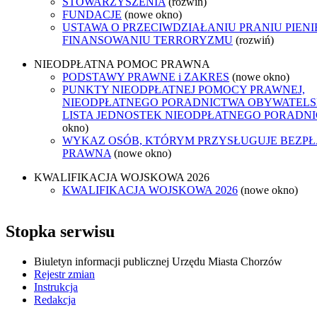
STOWARZYSZENIA
(rozwiń)
FUNDACJE
(nowe okno)
USTAWA O PRZECIWDZIAŁANIU PRANIU PIENI
FINANSOWANIU TERRORYZMU
(rozwiń)
NIEODPŁATNA POMOC PRAWNA
PODSTAWY PRAWNE i ZAKRES
(nowe okno)
PUNKTY NIEODPŁATNEJ POMOCY PRAWNEJ,
NIEODPŁATNEGO PORADNICTWA OBYWATELSK
LISTA JEDNOSTEK NIEODPŁATNEGO PORADN
okno)
WYKAZ OSÓB, KTÓRYM PRZYSŁUGUJE BEZP
PRAWNA
(nowe okno)
KWALIFIKACJA WOJSKOWA 2026
KWALIFIKACJA WOJSKOWA 2026
(nowe okno)
Stopka serwisu
Biuletyn informacji publicznej Urzędu Miasta Chorzów
Rejestr zmian
Instrukcja
Redakcja