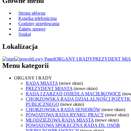
Główne menu
Strona główna
Książka telefoniczna
Godziny urzędowania
Załatw sprawę
Szukaj
Lokalizacja
Lewy Panel
ORGANY I RADY
PREZYDENT MIA
Menu kategorii
ORGANY I RADY
RADA MIASTA
(nowe okno)
PREZYDENT MIASTA
(nowe okno)
RADA I ZARZĄD OSIEDLA MACIEJKOWICE
(now
CHORZOWSKA RADA DZIAŁALNOŚCI POŻYTK
PUBLICZNEGO
(nowe okno)
CHORZOWSKA RADA SENIORÓW
(nowe okno)
POWIATOWA RADA RYNKU PRACY
(nowe okno)
MŁODZIEŻOWA RADA MIASTA
(nowe okno)
POWIATOWA SPOŁECZNA RADA DS. OSÓB
NIEPEŁNOSPRAWNYCH
(nowe okno)