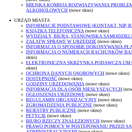
MIEJSKA KOMISJA ROZWIĄZYWANIA PROBL
ALKOHOLOWYCH
(nowe okno)
URZĄD MIASTA
INFORMACJE PODSTAWOWE (KONTAKT, NIP, 
KSIĄŻKA TELEFONICZNA
(nowe okno)
WYDZIAŁY, BIURA, STANOWISKA SAMODZIEL
ZAŁATW SPRAWĘ W URZĘDZIE
(nowe okno)
INFORMACJA O SPOSOBIE DOKONYWANIA PŁ
INFORMACJA O NUMERACH RACHUNKÓW B
okno)
ELEKTRONICZNA SKRZYNKA PODAWCZA UM
okno)
OCHRONA DANYCH OSOBOWYCH
(nowe okno)
DOSTĘPNOŚĆ
(nowe okno)
GODZINY URZĘDOWANIA
(nowe okno)
INFORMACJA DLA OSÓB NIESŁYSZĄCYCH
(no
OGŁOSZENIA URZĘDOWE
(nowe okno)
REGULAMIN ORGANIZACYJNY
(nowe okno)
ZGROMADZENIA PUBLICZNE
(nowe okno)
REJESTRY PUBLICZNE
(nowe okno)
PETYCJE
(nowe okno)
BIURO RZECZY ZNALEZIONYCH
(nowe okno)
PRAWO POMOCY W POSTĘPOWANIU PRZED S
ADMINISTRACYJNYMI
(nowe okno)