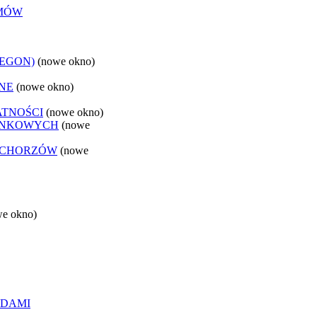
EMÓW
REGON)
(nowe okno)
NE
(nowe okno)
ATNOŚCI
(nowe okno)
ANKOWYCH
(nowe
 CHORZÓW
(nowe
we okno)
ĄDAMI