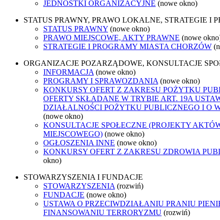
JEDNOSTKI ORGANIZACYJNE
(nowe okno)
STATUS PRAWNY, PRAWO LOKALNE, STRATEGIE I
STATUS PRAWNY
(nowe okno)
PRAWO MIEJSCOWE, AKTY PRAWNE
(nowe okno
STRATEGIE I PROGRAMY MIASTA CHORZÓW
(
ORGANIZACJE POZARZĄDOWE, KONSULTACJE SP
INFORMACJA
(nowe okno)
PROGRAMY I SPRAWOZDANIA
(nowe okno)
KONKURSY OFERT Z ZAKRESU POŻYTKU PUB
OFERTY SKŁADANE W TRYBIE ART. 19A USTA
DZIAŁALNOŚCI POŻYTKU PUBLICZNEGO I O 
(nowe okno)
KONSULTACJE SPOŁECZNE (PROJEKTY AKTÓ
MIEJSCOWEGO)
(nowe okno)
OGŁOSZENIA INNE
(nowe okno)
KONKURSY OFERT Z ZAKRESU ZDROWIA PUB
okno)
STOWARZYSZENIA I FUNDACJE
STOWARZYSZENIA
(rozwiń)
FUNDACJE
(nowe okno)
USTAWA O PRZECIWDZIAŁANIU PRANIU PIENI
FINANSOWANIU TERRORYZMU
(rozwiń)