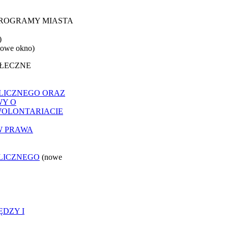
 PROGRAMY MIASTA
)
nowe okno)
OŁECZNE
LICZNEGO ORAZ
WY O
WOLONTARIACIE
W PRAWA
LICZNEGO
(nowe
ĘDZY I