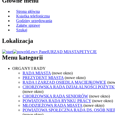
Główne menu
Strona główna
Książka telefoniczna
Godziny urzędowania
Załatw sprawę
Szukaj
Lokalizacja
Lewy Panel
URZĄD MIASTA
PETYCJE
Menu kategorii
ORGANY I RADY
RADA MIASTA
(nowe okno)
PREZYDENT MIASTA
(nowe okno)
RADA I ZARZĄD OSIEDLA MACIEJKOWICE
(now
CHORZOWSKA RADA DZIAŁALNOŚCI POŻYTK
(nowe okno)
CHORZOWSKA RADA SENIORÓW
(nowe okno)
POWIATOWA RADA RYNKU PRACY
(nowe okno)
MŁODZIEŻOWA RADA MIASTA
(nowe okno)
POWIATOWA SPOŁECZNA RADA DS. OSÓB NI
(nowe okno)