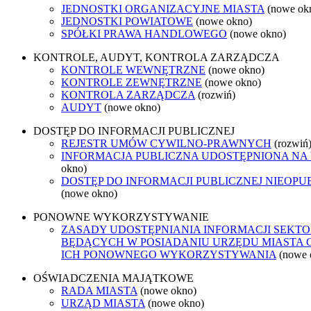
JEDNOSTKI ORGANIZACYJNE MIASTA
(nowe ok
JEDNOSTKI POWIATOWE
(nowe okno)
SPÓŁKI PRAWA HANDLOWEGO
(nowe okno)
KONTROLE, AUDYT, KONTROLA ZARZĄDCZA
KONTROLE WEWNĘTRZNE
(nowe okno)
KONTROLE ZEWNĘTRZNE
(nowe okno)
KONTROLA ZARZĄDCZA
(rozwiń)
AUDYT
(nowe okno)
DOSTĘP DO INFORMACJI PUBLICZNEJ
REJESTR UMÓW CYWILNO-PRAWNYCH
(rozwiń
INFORMACJA PUBLICZNA UDOSTĘPNIONA NA
okno)
DOSTĘP DO INFORMACJI PUBLICZNEJ NIEOPU
(nowe okno)
PONOWNE WYKORZYSTYWANIE
ZASADY UDOSTĘPNIANIA INFORMACJI SEKTO
BĘDĄCYCH W POSIADANIU URZĘDU MIASTA 
ICH PONOWNEGO WYKORZYSTYWANIA
(nowe 
OŚWIADCZENIA MAJĄTKOWE
RADA MIASTA
(nowe okno)
URZĄD MIASTA
(nowe okno)