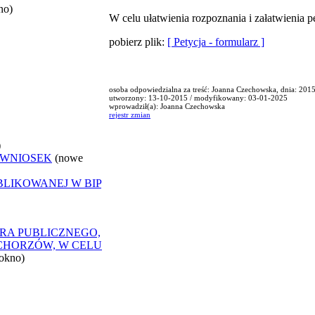
no)
W celu ułatwienia rozpoznania i załatwienia p
pobierz plik:
[ Petycja - formularz ]
osoba odpowiedzialna za treść: Joanna Czechowska, dnia: 201
utworzony: 13-10-2015 / modyfikowany: 03-01-2025
wprowadził(a): Joanna Czechowska
rejestr zmian
)
 WNIOSEK
(nowe
BLIKOWANEJ W BIP
RA PUBLICZNEGO,
CHORZÓW, W CELU
okno)