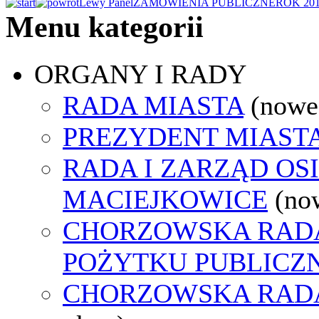
Lewy Panel
ZAMÓWIENIA PUBLICZNE
ROK 20
Menu kategorii
ORGANY I RADY
RADA MIASTA
(nowe
PREZYDENT MIAST
RADA I ZARZĄD OS
MACIEJKOWICE
(no
CHORZOWSKA RADA
POŻYTKU PUBLICZ
CHORZOWSKA RAD