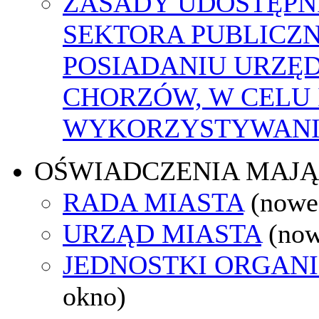
ZASADY UDOSTĘPN
SEKTORA PUBLICZ
POSIADANIU URZĘ
CHORZÓW, W CELU
WYKORZYSTYWAN
OŚWIADCZENIA MAJ
RADA MIASTA
(nowe
URZĄD MIASTA
(now
JEDNOSTKI ORGAN
okno)