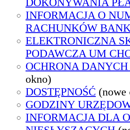
DOKONYWANIA PŁA
INFORMACJA O NU
RACHUNKÓW BAN
ELEKTRONICZNA S
PODAWCZA UM CH
OCHRONA DANYCH
okno)
DOSTĘPNOŚĆ
(nowe 
GODZINY URZĘDOW
INFORMACJA DLA 
NIESŁYSZĄCYCH
(n