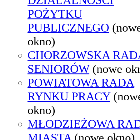
POŻYTKU
PUBLICZNEGO
(now
okno)
CHORZOWSKA RAD
SENIORÓW
(nowe ok
POWIATOWA RADA
RYNKU PRACY
(now
okno)
MŁODZIEŻOWA RA
MIASTA
(nowe okno)