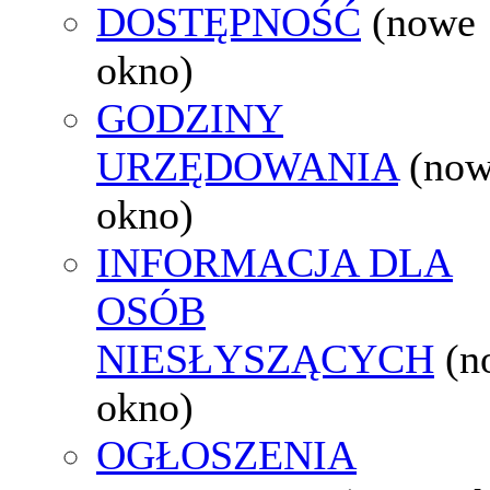
DOSTĘPNOŚĆ
(nowe
okno)
GODZINY
URZĘDOWANIA
(no
okno)
INFORMACJA DLA
OSÓB
NIESŁYSZĄCYCH
(n
okno)
OGŁOSZENIA