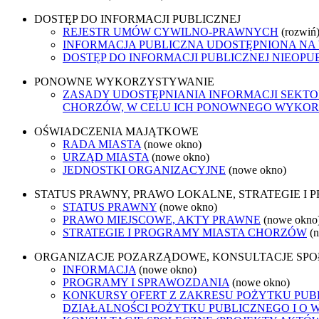
DOSTĘP DO INFORMACJI PUBLICZNEJ
REJESTR UMÓW CYWILNO-PRAWNYCH
(rozwiń
INFORMACJA PUBLICZNA UDOSTĘPNIONA NA
DOSTĘP DO INFORMACJI PUBLICZNEJ NIEOPU
PONOWNE WYKORZYSTYWANIE
ZASADY UDOSTĘPNIANIA INFORMACJI SEKT
CHORZÓW, W CELU ICH PONOWNEGO WYKO
OŚWIADCZENIA MAJĄTKOWE
RADA MIASTA
(nowe okno)
URZĄD MIASTA
(nowe okno)
JEDNOSTKI ORGANIZACYJNE
(nowe okno)
STATUS PRAWNY, PRAWO LOKALNE, STRATEGIE I
STATUS PRAWNY
(nowe okno)
PRAWO MIEJSCOWE, AKTY PRAWNE
(nowe okno
STRATEGIE I PROGRAMY MIASTA CHORZÓW
(
ORGANIZACJE POZARZĄDOWE, KONSULTACJE SP
INFORMACJA
(nowe okno)
PROGRAMY I SPRAWOZDANIA
(nowe okno)
KONKURSY OFERT Z ZAKRESU POŻYTKU PUBL
DZIAŁALNOŚCI POŻYTKU PUBLICZNEGO I O 