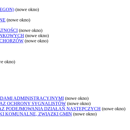
REGON)
(nowe okno)
NE
(nowe okno)
ATNOŚCI
(nowe okno)
ANKOWYCH
(nowe okno)
 CHORZÓW
(nowe okno)
we okno)
DAMI ADMINISTRACYJNYMI
(nowe okno)
AZ OCHRONY SYGNALISTÓW
(nowe okno)
Z PODEJMOWANIA DZIAŁAŃ NASTĘPCZYCH
(nowe okno)
ZKI KOMUNALNE, ZWIĄZKI GMIN
(nowe okno)