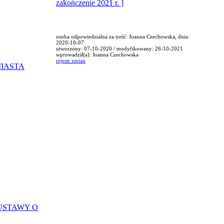
zakończenie 2021 r. ]
osoba odpowiedzialna za treść: Joanna Czechowska, dnia:
2020-10-07
utworzony: 07-10-2020 / modyfikowany: 26-10-2021
wprowadził(a): Joanna Czechowska
rejestr zmian
MIASTA
USTAWY O