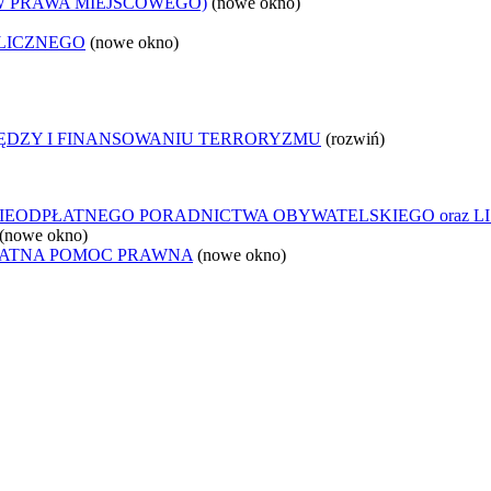
W PRAWA MIEJSCOWEGO)
(nowe okno)
LICZNEGO
(nowe okno)
IĘDZY I FINANSOWANIU TERRORYZMU
(rozwiń)
IEODPŁATNEGO PORADNICTWA OBYWATELSKIEGO oraz L
(nowe okno)
ŁATNA POMOC PRAWNA
(nowe okno)