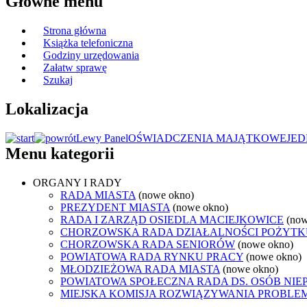
Główne menu
Strona główna
Książka telefoniczna
Godziny urzędowania
Załatw sprawę
Szukaj
Lokalizacja
Lewy Panel
OŚWIADCZENIA MAJĄTKOWE
JED
Menu kategorii
ORGANY I RADY
RADA MIASTA
(nowe okno)
PREZYDENT MIASTA
(nowe okno)
RADA I ZARZĄD OSIEDLA MACIEJKOWICE
(now
CHORZOWSKA RADA DZIAŁALNOŚCI POŻYTK
CHORZOWSKA RADA SENIORÓW
(nowe okno)
POWIATOWA RADA RYNKU PRACY
(nowe okno)
MŁODZIEŻOWA RADA MIASTA
(nowe okno)
POWIATOWA SPOŁECZNA RADA DS. OSÓB NI
MIEJSKA KOMISJA ROZWIĄZYWANIA PROB