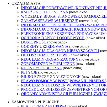
URZĄD MIASTA
INFORMACJE PODSTAWOWE (KONTAKT, NIP, 
KSIĄŻKA TELEFONICZNA
(nowe okno)
WYDZIAŁY, BIURA, STANOWISKA SAMODZIEL
ZAŁATW SPRAWĘ W URZĘDZIE
(nowe okno)
INFORMACJA O SPOSOBIE DOKONYWANIA PŁ
INFORMACJA O NUMERACH RACHUNKÓW B
ELEKTRONICZNA SKRZYNKA PODAWCZA UM
OCHRONA DANYCH OSOBOWYCH
(nowe okno)
DOSTĘPNOŚĆ
(nowe okno)
GODZINY URZĘDOWANIA
(nowe okno)
INFORMACJA DLA OSÓB NIESŁYSZĄCYCH
(no
OGŁOSZENIA URZĘDOWE
(nowe okno)
REGULAMIN ORGANIZACYJNY
(nowe okno)
ZGROMADZENIA PUBLICZNE
(nowe okno)
REJESTRY PUBLICZNE
(nowe okno)
PETYCJE
(nowe okno)
BIURO RZECZY ZNALEZIONYCH
(nowe okno)
PRAWO POMOCY W POSTĘPOWANIU PRZED SĄ
REGULAMIN ZGŁOSZEŃ WEWNĘTRZNYCH OR
PROCEDURA ZGŁOSZEŃ ZEWNĘTRZNYCH ORA
ORGANY ADMINISTRACJI PUBLICZNEJ, ZWIĄ
ZAMÓWIENIA PUBLICZNE
PLATFORMA ZAKUPOWA
(nowe okno)