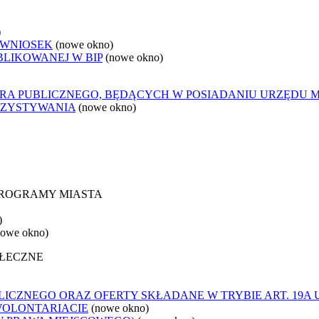
)
 WNIOSEK
(nowe okno)
BLIKOWANEJ W BIP
(nowe okno)
ORA PUBLICZNEGO, BĘDĄCYCH W POSIADANIU URZĘDU 
RZYSTYWANIA
(nowe okno)
 PROGRAMY MIASTA
)
nowe okno)
OŁECZNE
ICZNEGO ORAZ OFERTY SKŁADANE W TRYBIE ART. 19A 
WOLONTARIACIE
(nowe okno)