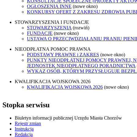
KONSULTACJE SPOŁECZNE (PROJEKTY AKTÓ
OGŁOSZENIA INNE
(nowe okno)
KONKURSY OFERT Z ZAKRESU ZDROWIA PUB
STOWARZYSZENIA I FUNDACJE
STOWARZYSZENIA
(rozwiń)
FUNDACJE
(nowe okno)
USTAWA O PRZECIWDZIAŁANIU PRANIU PIEN
NIEODPŁATNA POMOC PRAWNA
PODSTAWY PRAWNE i ZAKRES
(nowe okno)
PUNKTY NIEODPŁATNEJ POMOCY PRAWNEJ, N
JEDNOSTEK NIEODPŁATNEGO PORADNICTWA
WYKAZ OSÓB, KTÓRYM PRZYSŁUGUJE BEZP
KWALIFIKACJA WOJSKOWA 2026
KWALIFIKACJA WOJSKOWA 2026
(nowe okno)
Stopka serwisu
Biuletyn informacji publicznej Urzędu Miasta Chorzów
Rejestr zmian
Instrukcja
Redakcja