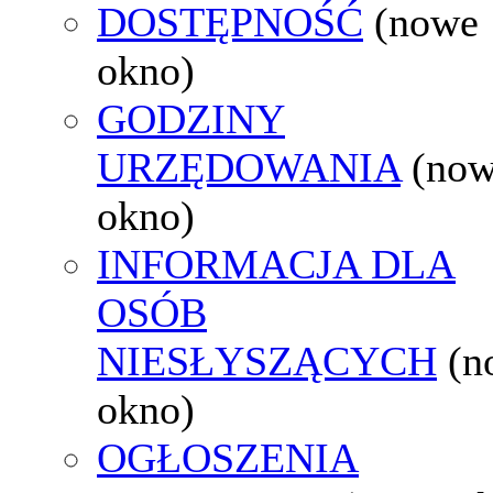
DOSTĘPNOŚĆ
(nowe
okno)
GODZINY
URZĘDOWANIA
(no
okno)
INFORMACJA DLA
OSÓB
NIESŁYSZĄCYCH
(n
okno)
OGŁOSZENIA