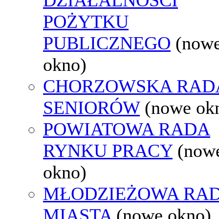
POŻYTKU
PUBLICZNEGO
(now
okno)
CHORZOWSKA RAD
SENIORÓW
(nowe ok
POWIATOWA RADA
RYNKU PRACY
(now
okno)
MŁODZIEŻOWA RA
MIASTA
(nowe okno)