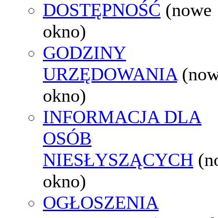
DOSTĘPNOŚĆ
(nowe
okno)
GODZINY
URZĘDOWANIA
(no
okno)
INFORMACJA DLA
OSÓB
NIESŁYSZĄCYCH
(n
okno)
OGŁOSZENIA