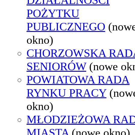
POŻYTKU
PUBLICZNEGO
(now
okno)
CHORZOWSKA RAD
SENIORÓW
(nowe ok
POWIATOWA RADA
RYNKU PRACY
(now
okno)
MŁODZIEŻOWA RA
MIASTA
(nowe okno)