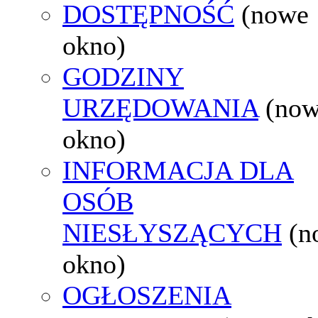
DOSTĘPNOŚĆ
(nowe
okno)
GODZINY
URZĘDOWANIA
(no
okno)
INFORMACJA DLA
OSÓB
NIESŁYSZĄCYCH
(n
okno)
OGŁOSZENIA