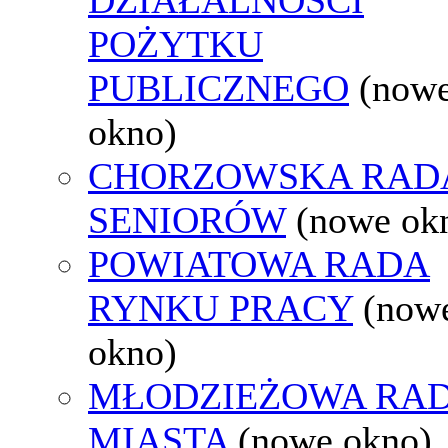
POŻYTKU
PUBLICZNEGO
(now
okno)
CHORZOWSKA RAD
SENIORÓW
(nowe ok
POWIATOWA RADA
RYNKU PRACY
(now
okno)
MŁODZIEŻOWA RA
MIASTA
(nowe okno)