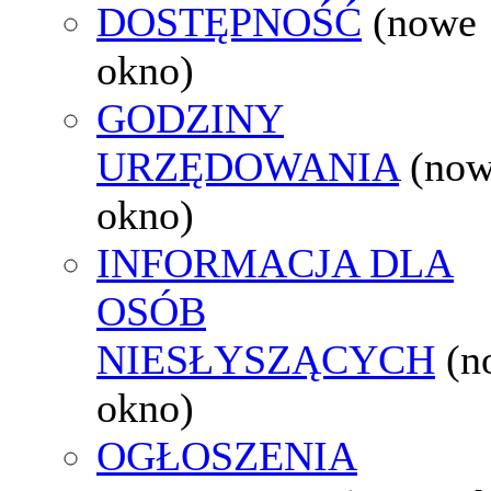
DOSTĘPNOŚĆ
(nowe
okno)
GODZINY
URZĘDOWANIA
(no
okno)
INFORMACJA DLA
OSÓB
NIESŁYSZĄCYCH
(n
okno)
OGŁOSZENIA