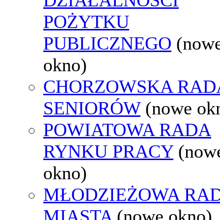
POŻYTKU
PUBLICZNEGO
(now
okno)
CHORZOWSKA RAD
SENIORÓW
(nowe ok
POWIATOWA RADA
RYNKU PRACY
(now
okno)
MŁODZIEŻOWA RA
MIASTA
(nowe okno)