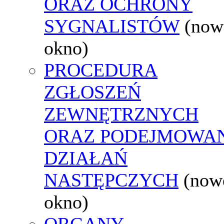
ORAZ OCHRONY
SYGNALISTÓW
(now
okno)
PROCEDURA
ZGŁOSZEŃ
ZEWNĘTRZNYCH
ORAZ PODEJMOWA
DZIAŁAŃ
NASTĘPCZYCH
(now
okno)
ORGANY