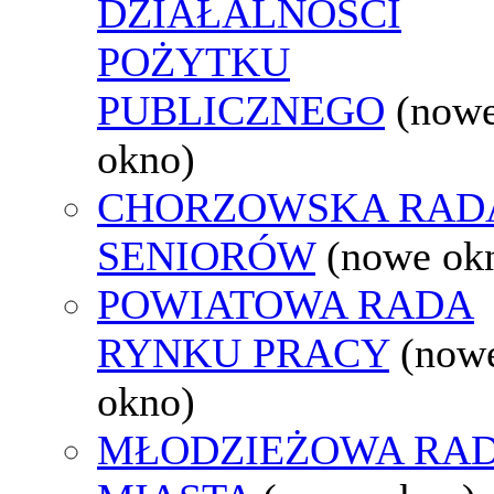
DZIAŁALNOŚCI
POŻYTKU
PUBLICZNEGO
(now
okno)
CHORZOWSKA RAD
SENIORÓW
(nowe ok
POWIATOWA RADA
RYNKU PRACY
(now
okno)
MŁODZIEŻOWA RA