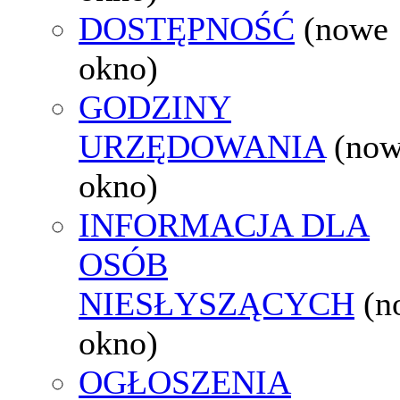
DOSTĘPNOŚĆ
(nowe
okno)
GODZINY
URZĘDOWANIA
(no
okno)
INFORMACJA DLA
OSÓB
NIESŁYSZĄCYCH
(n
okno)
OGŁOSZENIA