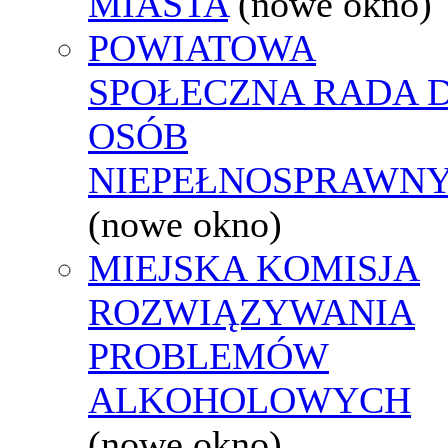
MIASTA
(nowe okno)
POWIATOWA
SPOŁECZNA RADA D
OSÓB
NIEPEŁNOSPRAWN
(nowe okno)
MIEJSKA KOMISJA
ROZWIĄZYWANIA
PROBLEMÓW
ALKOHOLOWYCH
(nowe okno)