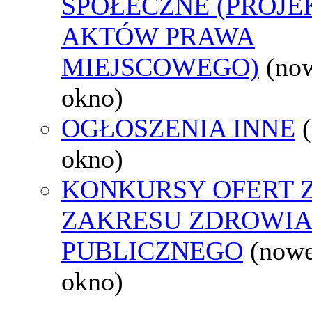
SPOŁECZNE (PROJE
AKTÓW PRAWA
MIEJSCOWEGO)
(no
okno)
OGŁOSZENIA INNE
okno)
KONKURSY OFERT 
ZAKRESU ZDROWI
PUBLICZNEGO
(now
okno)