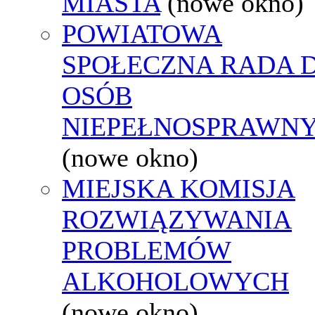
MIASTA
(nowe okno)
POWIATOWA
SPOŁECZNA RADA D
OSÓB
NIEPEŁNOSPRAWN
(nowe okno)
MIEJSKA KOMISJA
ROZWIĄZYWANIA
PROBLEMÓW
ALKOHOLOWYCH
(nowe okno)