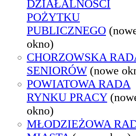
DZIAŁALNOŚCI
POŻYTKU
PUBLICZNEGO
(now
okno)
CHORZOWSKA RAD
SENIORÓW
(nowe ok
POWIATOWA RADA
RYNKU PRACY
(now
okno)
MŁODZIEŻOWA RA