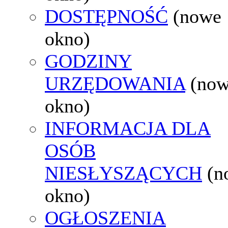
DOSTĘPNOŚĆ
(nowe
okno)
GODZINY
URZĘDOWANIA
(no
okno)
INFORMACJA DLA
OSÓB
NIESŁYSZĄCYCH
(n
okno)
OGŁOSZENIA