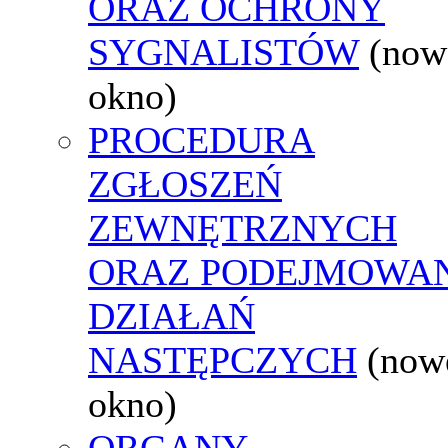
ORAZ OCHRONY
SYGNALISTÓW
(now
okno)
PROCEDURA
ZGŁOSZEŃ
ZEWNĘTRZNYCH
ORAZ PODEJMOWA
DZIAŁAŃ
NASTĘPCZYCH
(now
okno)
ORGANY