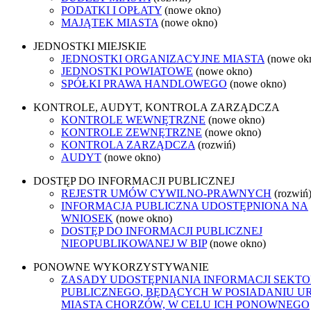
PODATKI I OPŁATY
(nowe okno)
MAJĄTEK MIASTA
(nowe okno)
JEDNOSTKI MIEJSKIE
JEDNOSTKI ORGANIZACYJNE MIASTA
(nowe ok
JEDNOSTKI POWIATOWE
(nowe okno)
SPÓŁKI PRAWA HANDLOWEGO
(nowe okno)
KONTROLE, AUDYT, KONTROLA ZARZĄDCZA
KONTROLE WEWNĘTRZNE
(nowe okno)
KONTROLE ZEWNĘTRZNE
(nowe okno)
KONTROLA ZARZĄDCZA
(rozwiń)
AUDYT
(nowe okno)
DOSTĘP DO INFORMACJI PUBLICZNEJ
REJESTR UMÓW CYWILNO-PRAWNYCH
(rozwiń
INFORMACJA PUBLICZNA UDOSTĘPNIONA NA
WNIOSEK
(nowe okno)
DOSTĘP DO INFORMACJI PUBLICZNEJ
NIEOPUBLIKOWANEJ W BIP
(nowe okno)
PONOWNE WYKORZYSTYWANIE
ZASADY UDOSTĘPNIANIA INFORMACJI SEKT
PUBLICZNEGO, BĘDĄCYCH W POSIADANIU U
MIASTA CHORZÓW, W CELU ICH PONOWNEGO