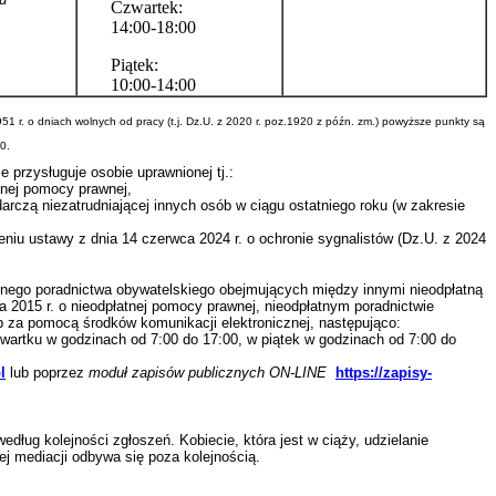
Czwartek:
14:00-18:00
Piątek:
10:00-14:00
951 r. o dniach wolnych od pracy (t.j. Dz.U. z 2020 r. poz.1920 z późn. zm.) powyższe punkty są
0.
 przysługuje osobie uprawnionej tj.:
atnej pomocy prawnej,
arczą niezatrudniającej innych osób w ciągu ostatniego roku (w zakresie
niu ustawy z dnia 14 czerwca 2024 r. o ochronie sygnalistów (Dz.U. z 2024
atnego poradnictwa obywatelskiego obejmujących między innymi nieodpłatną
a 2015 r. o nieodpłatnej pomocy prawnej, nieodpłatnym poradnictwie
ub za pomocą środków komunikacji elektronicznej, następująco:
wartku w godzinach od 7:00 do 17:00, w piątek w godzinach od 7:00 do
l
lub poprzez
moduł zapisów publicznych ON-LINE
https://zapisy-
ług kolejności zgłoszeń. Kobiecie, która jest w ciąży, udzielanie
ej mediacji odbywa się poza kolejnością.