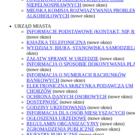
NIEPEŁNOSPRAWNYCH
(nowe okno)
MIEJSKA KOMISJA ROZWIĄZYWANIA PROBL
ALKOHOLOWYCH
(nowe okno)
URZĄD MIASTA
INFORMACJE PODSTAWOWE (KONTAKT, NIP, 
(nowe okno)
KSIĄŻKA TELEFONICZNA
(nowe okno)
WYDZIAŁY, BIURA, STANOWISKA SAMODZIEL
okno)
ZAŁATW SPRAWĘ W URZĘDZIE
(nowe okno)
INFORMACJA O SPOSOBIE DOKONYWANIA PŁ
(nowe okno)
INFORMACJA O NUMERACH RACHUNKÓW
BANKOWYCH
(nowe okno)
ELEKTRONICZNA SKRZYNKA PODAWCZA UM
CHORZÓW
(nowe okno)
OCHRONA DANYCH OSOBOWYCH
(nowe okno)
DOSTĘPNOŚĆ
(nowe okno)
GODZINY URZĘDOWANIA
(nowe okno)
INFORMACJA DLA OSÓB NIESŁYSZĄCYCH
(no
OGŁOSZENIA URZĘDOWE
(nowe okno)
REGULAMIN ORGANIZACYJNY
(nowe okno)
ZGROMADZENIA PUBLICZNE
(nowe okno)
REJESTRY PUBLICZNE
(nowe okno)