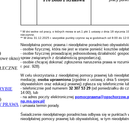
* W dni wolne od pracy, o których mowa w art.1 pkt 1 ustawy z dnia 18 stycznia 1
nieczynne.
** W dniu 31.12.2025 r. wszystkie punkty czynne są w godzinach od 8:00 do 12:0
Nieodpłatna pomoc prawna i nieodpłatne poradnictwo obywatelskie
- osobie fizycznej, która nie jest w stanie ponieść kosztów odpł
)
- osobie fizycznej prowadzącej jednoosobową działalność gospod
spraw związanych z działalnością gospodarczą),
nowe okno)
- osobie chcącej dokonać zgłoszenia naruszenia prawa w rozumie
r. poz. 928).
OŁECZNE
W celu skorzystania z nieodpłatnej pomocy prawnej lub nieodpł
mediację,
osoba uprawniona
(zgodnie z ustawą z dnia 5 sierpni
obywatelskim oraz edukacji prawnej) zgłasza się telefonicznie l
- telefonicznie pod numerem
32 307 53 29
(od poniedziałku do cz
RYBIE
14:00), lub
- na adres poczty elektronicznej
pomocprawna@opschorzow.p
)
np.ms.gov.pl/
W PRAWA
i umawia termin porady.
Świadczenie nieodpłatnego poradnictwa odbywa się w punktach wed
nieodpłatnej pomocy prawnej lub obywatelskiej, w tym nieodpłatn