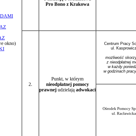
Pro Bono z Krakowa
ĄDAMI
AZ
AZ
we okno)
Centrum Pracy Soc
ul. Kasprowic
KI
możliwość skorz
z nieodpłatnej m
w każdy poniedz
w godzinach pracy
Punkt, w którym
2.
nieodpłatnej pomocy
prawnej
udzielają
adwokaci
Ośrodek Pomocy Spo
ul. Racławicka