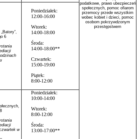
podatkowe, prawo ubezpieczeń
społecznych, pomoc ofiarom
Poniedziałek:
przemocy przede wszystkim
12:00-16:00
wobec kobiet i dzieci, pomoc
osobom pokrzywdzonym
Wtorek:
przestępstwem
 „Batory”,
14:00-18:00
go 6
Środa:
ystania
14:00-18:00**
ediacji
godzinach
Czwartek:
u
15:00-19:00
Piątek:
8:00-12:00
Poniedziałek:
10:00-14:00
ołecznych,
Wtorek:
18
8:00-12:00
ystania
Środa:
ediacji
czwartek w
13:00-17:00**
u