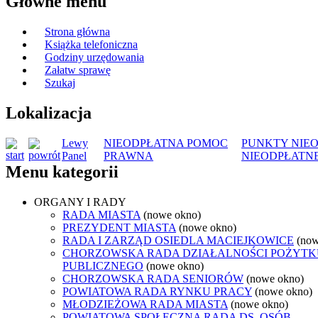
Główne menu
Strona główna
Książka telefoniczna
Godziny urzędowania
Załatw sprawę
Szukaj
Lokalizacja
Lewy
NIEODPŁATNA POMOC
PUNKTY NIEO
Panel
PRAWNA
NIEODPŁATN
Menu kategorii
ORGANY I RADY
RADA MIASTA
(nowe okno)
PREZYDENT MIASTA
(nowe okno)
RADA I ZARZĄD OSIEDLA MACIEJKOWICE
(now
CHORZOWSKA RADA DZIAŁALNOŚCI POŻYTK
PUBLICZNEGO
(nowe okno)
CHORZOWSKA RADA SENIORÓW
(nowe okno)
POWIATOWA RADA RYNKU PRACY
(nowe okno)
MŁODZIEŻOWA RADA MIASTA
(nowe okno)
POWIATOWA SPOŁECZNA RADA DS. OSÓB