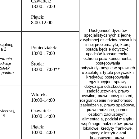
Czwartek:
13:00-17:00
Piątek:
8:00-12:00
Dostępność dyżurów
specjalistycznych z jednej
z wybranej dziedziny prawa lub
jalnej,
innej problematyki, której
Poniedziałek:
za 2
porada będzie dotyczyć:
13:00-17:00
upadłość konsumencka,
ochrona praw konsumenta,
ystania
postępowania
ediacji
Środa:
antywindykacyjne w sprawach
iałek
13:00-17:00**
o zapłatę z tytułu pożyczek i
 punktu
kredytów, postępowania
egzekucyjne, sprawy
dotyczące odszkodowań i
zadośćuczynień, prawo
Wtorek:
cywilne, prawo ubezpieczeń,
10:00-14:00
rozgraniczenie nieruchomości i
zasiedzenie, prawo spadkowe,
prawo rodzinne, pomoc
Czwartek:
łecznej,
osobom zadłużonym,
 19
10:00-14:00
alimentacja, podział majątku
wspólnego małżonków, prawo
Piątek:
lokalowe, kredyty frankowe,
10:00-14:00
spory z instytucjami
finansowymi, prawo