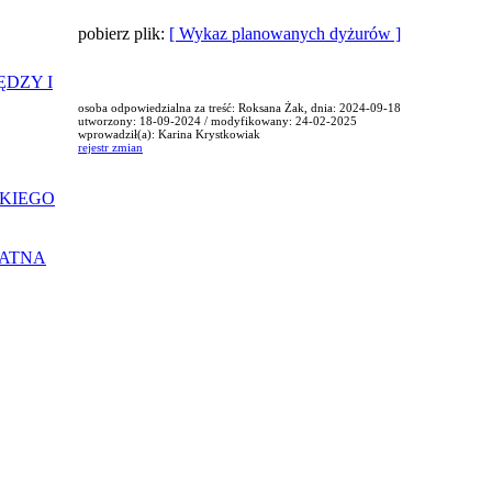
pobierz plik:
[ Wykaz planowanych dyżurów ]
ĘDZY I
osoba odpowiedzialna za treść: Roksana Żak, dnia: 2024-09-18
utworzony: 18-09-2024 / modyfikowany: 24-02-2025
wprowadził(a): Karina Krystkowiak
rejestr zmian
KIEGO
ŁATNA