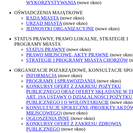
WYKORZYSTYWANIA
(nowe okno)
OŚWIADCZENIA MAJĄTKOWE
RADA MIASTA
(nowe okno)
URZĄD MIASTA
(nowe okno)
JEDNOSTKI ORGANIZACYJNE
(nowe okno)
STATUS PRAWNY, PRAWO LOKALNE, STRATEGIE I
PROGRAMY MIASTA
STATUS PRAWNY
(nowe okno)
PRAWO MIEJSCOWE, AKTY PRAWNE
(nowe okno
STRATEGIE I PROGRAMY MIASTA CHORZÓW
(
ORGANIZACJE POZARZĄDOWE, KONSULTACJE SP
INFORMACJA
(nowe okno)
PROGRAMY I SPRAWOZDANIA
(nowe okno)
KONKURSY OFERT Z ZAKRESU POŻYTKU
PUBLICZNEGO ORAZ OFERTY SKŁADANE W T
ART. 19A USTAWY O DZIAŁALNOŚCI POŻYTKU
PUBLICZNEGO I O WOLONTARIACIE
(nowe okno
KONSULTACJE SPOŁECZNE (PROJEKTY AKTÓ
MIEJSCOWEGO)
(nowe okno)
OGŁOSZENIA INNE
(nowe okno)
KONKURSY OFERT Z ZAKRESU ZDROWIA
PUBLICZNEGO
(nowe okno)