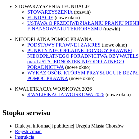
STOWARZYSZENIA I FUNDACJE
STOWARZYSZENIA
(rozwiń)
FUNDACJE
(nowe okno)
USTAWA O PRZECIWDZIAŁANIU PRANIU PIENI
FINANSOWANIU TERRORYZMU
(rozwiń)
NIEODPŁATNA POMOC PRAWNA
PODSTAWY PRAWNE i ZAKRES
(nowe okno)
PUNKTY NIEODPŁATNEJ POMOCY PRAWNEJ,
NIEODPŁATNEGO PORADNICTWA OBYWATELS
oraz LISTA JEDNOSTEK NIEODPŁATNEGO
PORADNICTWA
(nowe okno)
WYKAZ OSÓB, KTÓRYM PRZYSŁUGUJE BEZP
POMOC PRAWNA
(nowe okno)
KWALIFIKACJA WOJSKOWA 2026
KWALIFIKACJA WOJSKOWA 2026
(nowe okno)
Stopka serwisu
Biuletyn informacji publicznej Urzędu Miasta Chorzów
Rejestr zmian
Instrukcja