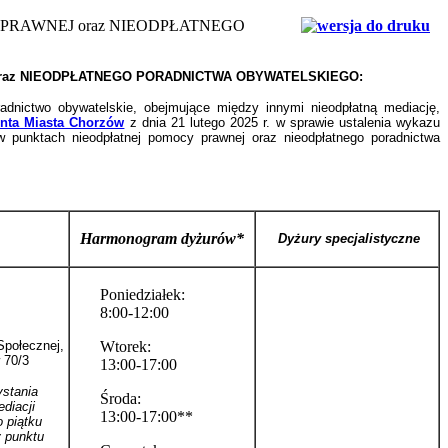
 PRAWNEJ oraz NIEODPŁATNEGO
raz NIEODPŁATNEGO PORADNICTWA OBYWATELSKIEGO:
dnictwo obywatelskie, obejmujące między innymi nieodpłatną mediację,
nta Miasta Chorzów
z dnia 21 lutego 2025 r. w sprawie ustalenia wykazu
 punktach nieodpłatnej pomocy prawnej oraz nieodpłatnego poradnictwa
Harmonogram dyżurów*
Dyżury specjalistyczne
Poniedziałek:
8:00-12:00
Społecznej,
Wtorek:
 70/3
13:00-17:00
ystania
Środa:
ediacji
13:00-17:00**
o piątku
 punktu