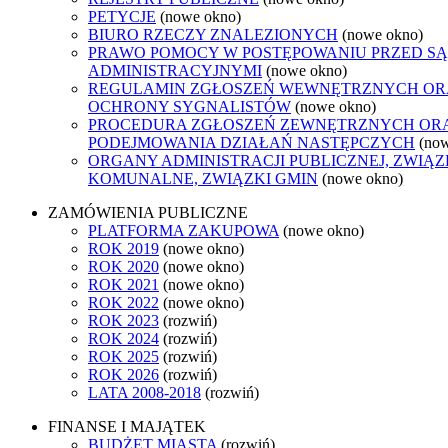
PETYCJE
(nowe okno)
BIURO RZECZY ZNALEZIONYCH
(nowe okno)
PRAWO POMOCY W POSTĘPOWANIU PRZED S
ADMINISTRACYJNYMI
(nowe okno)
REGULAMIN ZGŁOSZEŃ WEWNĘTRZNYCH OR
OCHRONY SYGNALISTÓW
(nowe okno)
PROCEDURA ZGŁOSZEŃ ZEWNĘTRZNYCH OR
PODEJMOWANIA DZIAŁAŃ NASTĘPCZYCH
(no
ORGANY ADMINISTRACJI PUBLICZNEJ, ZWIĄZ
KOMUNALNE, ZWIĄZKI GMIN
(nowe okno)
ZAMÓWIENIA PUBLICZNE
PLATFORMA ZAKUPOWA
(nowe okno)
ROK 2019
(nowe okno)
ROK 2020
(nowe okno)
ROK 2021
(nowe okno)
ROK 2022
(nowe okno)
ROK 2023
(rozwiń)
ROK 2024
(rozwiń)
ROK 2025
(rozwiń)
ROK 2026
(rozwiń)
LATA 2008-2018
(rozwiń)
FINANSE I MAJĄTEK
BUDŻET MIASTA
(rozwiń)