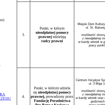
no)
Miejski Dom Kultury
ul. St. Batore
Punkt, w którym
nieodpłatnej pomocy
3.
możliwość skorz
prawnej
udzielają
z nieodpłatnej m
radcy prawni
w każdy wt
orek w 
pracy punkt
)
Centrum Inicjatyw Sp
ul. 3 Maja 
Punkt, w którym udziela
możliwość skorz
się
nieodpłatnej pomocy
ORA
z nieodpłatnej m
4.
prawnej,
prowadzony przez
w każdy wtorek oraz 
RZĘDU
Fundację Poradnictwa
godzinach
Pro Bono z Krakowa
pracy punkt