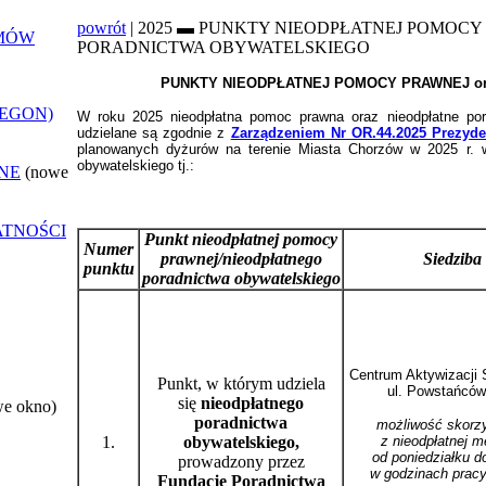
powrót
| 2025 ▬ PUNKTY NIEODPŁATNEJ POMOCY
EMÓW
PORADNICTWA OBYWATELSKIEGO
PUNKTY NIEODPŁATNEJ POMOCY PRAWNEJ o
REGON)
W roku 2025 nieodpłatna pomoc prawna oraz nieodpłatne pora
udzielane są zgodnie z
Zarządzeniem Nr OR.44.2025 Prezyde
planowanych dyżurów na terenie Miasta Chorzów w 2025 r. w
obywatelskiego
tj.:
NE
(nowe
ATNOŚCI
Punkt nieodpłatnej pomocy
Numer
prawnej/nieodpłatnego
Siedziba
punktu
poradnictwa obywatelskiego
Centrum Aktywizacji 
Punkt, w którym udziela
ul. Powstańców
się
nieodpłatnego
we okno)
poradnictwa
możliwość skorz
1.
obywatelskiego,
z nieodpłatnej m
od poniedziałku d
prowadzony przez
w godzinach pracy
Fundację Poradnictwa