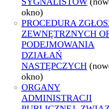
SYGNALISTÓW
(now
okno)
PROCEDURA ZGŁOS
ZEWNĘTRZNYCH O
PODEJMOWANIA
DZIAŁAŃ
NASTĘPCZYCH
(now
okno)
ORGANY
ADMINISTRACJI
PUBLICZNEJ, ZWIĄ