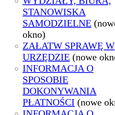
WYDZIAŁY, BIURA,
STANOWISKA
SAMODZIELNE
(now
okno)
ZAŁATW SPRAWĘ W
URZĘDZIE
(nowe okn
INFORMACJA O
SPOSOBIE
DOKONYWANIA
PŁATNOŚCI
(nowe ok
INFORMACJA O