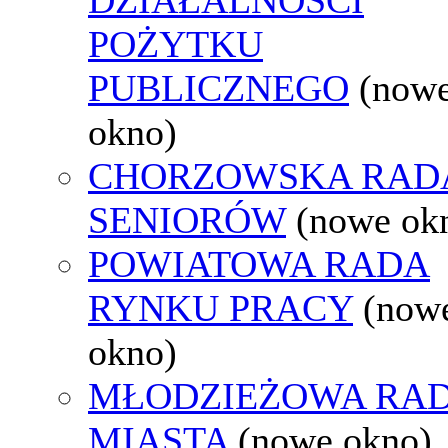
POŻYTKU
PUBLICZNEGO
(now
okno)
CHORZOWSKA RAD
SENIORÓW
(nowe ok
POWIATOWA RADA
RYNKU PRACY
(now
okno)
MŁODZIEŻOWA RA
MIASTA
(nowe okno)