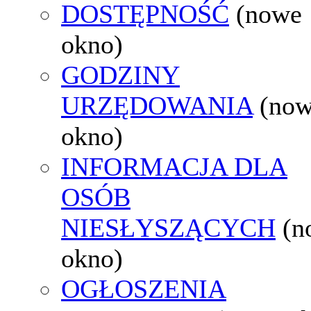
DOSTĘPNOŚĆ
(nowe
okno)
GODZINY
URZĘDOWANIA
(no
okno)
INFORMACJA DLA
OSÓB
NIESŁYSZĄCYCH
(n
okno)
OGŁOSZENIA