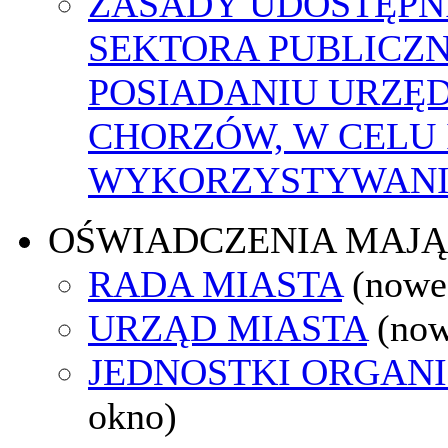
ZASADY UDOSTĘPN
SEKTORA PUBLICZ
POSIADANIU URZĘ
CHORZÓW, W CELU
WYKORZYSTYWAN
OŚWIADCZENIA MAJ
RADA MIASTA
(nowe
URZĄD MIASTA
(now
JEDNOSTKI ORGAN
okno)