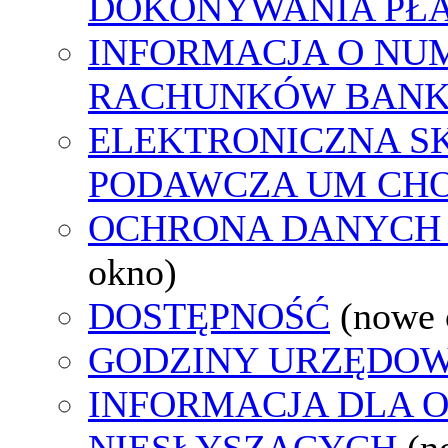
DOKONYWANIA PŁA
INFORMACJA O NU
RACHUNKÓW BAN
ELEKTRONICZNA S
PODAWCZA UM CH
OCHRONA DANYCH
okno)
DOSTĘPNOŚĆ
(nowe 
GODZINY URZĘDOW
INFORMACJA DLA 
NIESŁYSZĄCYCH
(n