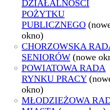
DZIAŁALNOŚCI
POŻYTKU
PUBLICZNEGO
(now
okno)
CHORZOWSKA RAD
SENIORÓW
(nowe ok
POWIATOWA RADA
RYNKU PRACY
(now
okno)
MŁODZIEŻOWA RA