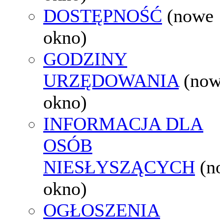
DOSTĘPNOŚĆ
(nowe
okno)
GODZINY
URZĘDOWANIA
(no
okno)
INFORMACJA DLA
OSÓB
NIESŁYSZĄCYCH
(n
okno)
OGŁOSZENIA