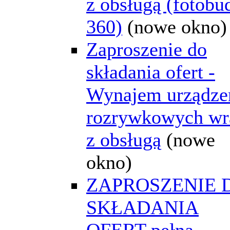
z obsługą (fotobu
360)
(nowe okno)
Zaproszenie do
składania ofert -
Wynajem urządze
rozrywkowych wr
z obsługą
(nowe
okno)
ZAPROSZENIE 
SKŁADANIA
OFERT-pełna