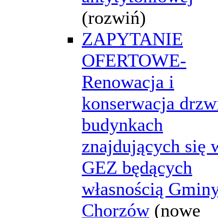
(rozwiń)
ZAPYTANIE
OFERTOWE-
Renowacja i
konserwacja drzw
budynkach
znajdujących się 
GEZ będących
własnością Gmin
Chorzów
(nowe