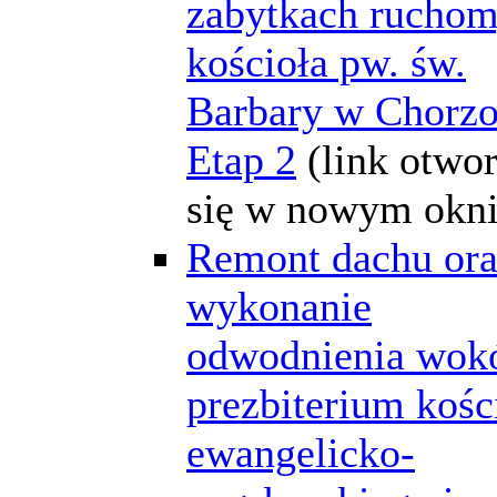
zabytkach rucho
kościoła pw. św.
Barbary w Chorz
Etap 2
(link otwo
się w nowym okni
Remont dachu or
wykonanie
odwodnienia wok
prezbiterium kośc
ewangelicko-