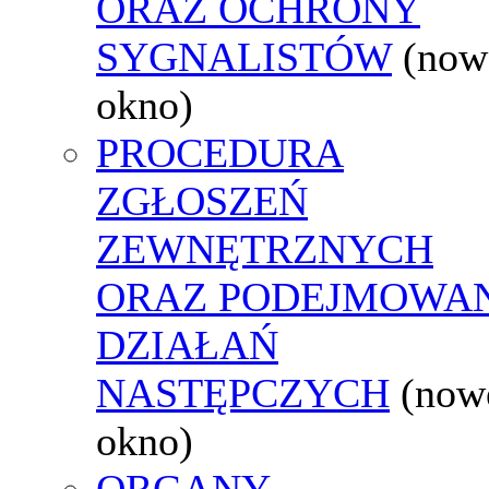
ORAZ OCHRONY
SYGNALISTÓW
(now
okno)
PROCEDURA
ZGŁOSZEŃ
ZEWNĘTRZNYCH
ORAZ PODEJMOWA
DZIAŁAŃ
NASTĘPCZYCH
(now
okno)
ORGANY