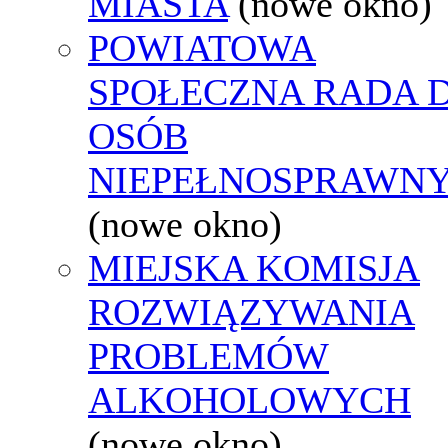
MIASTA
(nowe okno)
POWIATOWA
SPOŁECZNA RADA D
OSÓB
NIEPEŁNOSPRAWN
(nowe okno)
MIEJSKA KOMISJA
ROZWIĄZYWANIA
PROBLEMÓW
ALKOHOLOWYCH
(nowe okno)