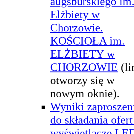
augsburskiego im
Elżbiety w
Chorzowie.
KOŚCIOŁA im.
ELŻBIETY w
CHORZOWIE
(li
otworzy się w
nowym oknie).
Wyniki zaproszen
do składania ofert
wyświetlacze LE