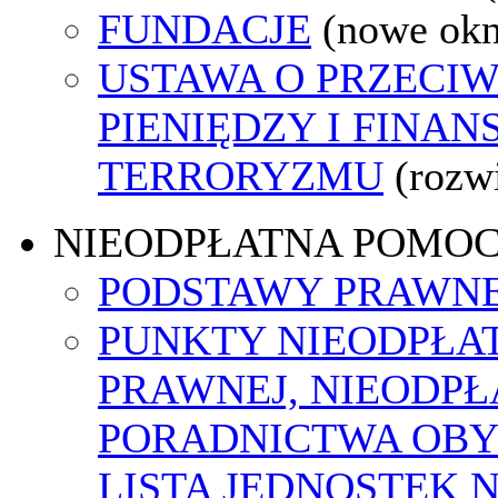
FUNDACJE
(nowe ok
USTAWA O PRZECIW
PIENIĘDZY I FINA
TERRORYZMU
(rozw
NIEODPŁATNA POMO
PODSTAWY PRAWNE
PUNKTY NIEODPŁA
PRAWNEJ, NIEODP
PORADNICTWA OBY
LISTA JEDNOSTEK 