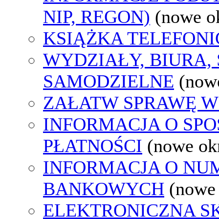
NIP, REGON)
(nowe o
KSIĄŻKA TELEFON
WYDZIAŁY, BIURA,
SAMODZIELNE
(now
ZAŁATW SPRAWĘ W
INFORMACJA O SP
PŁATNOŚCI
(nowe ok
INFORMACJA O N
BANKOWYCH
(nowe
ELEKTRONICZNA S