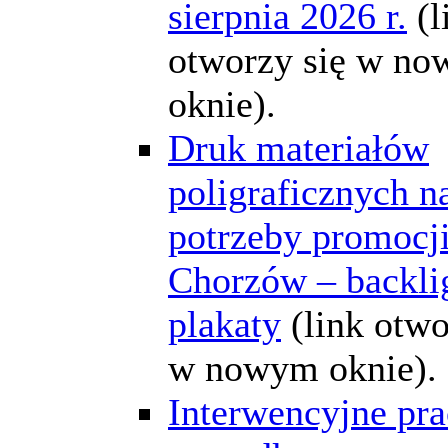
sierpnia 2026 r.
(l
otworzy się w n
oknie).
Druk materiałów
poligraficznych n
potrzeby promocj
Chorzów – backlig
plakaty
(link otwo
w nowym oknie).
Interwencyjne pra