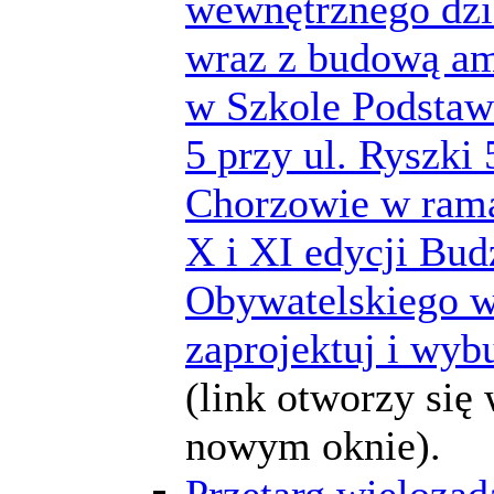
wewnętrznego dzi
wraz z budową am
w Szkole Podstaw
5 przy ul. Ryszki
Chorzowie w ram
X i XI edycji Bud
Obywatelskiego w
zaprojektuj i wyb
(link otworzy się
nowym oknie).
Przetarg wieloza