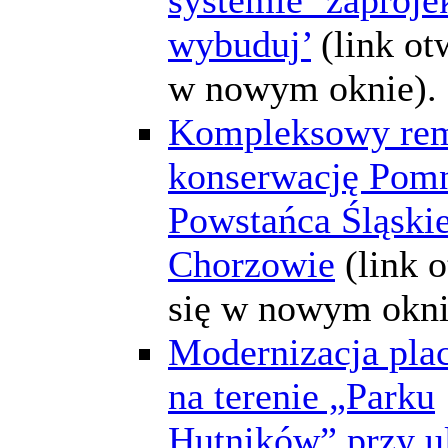
wybuduj’
(link ot
w nowym oknie).
Kompleksowy rem
konserwację Pom
Powstańca Śląski
Chorzowie
(link 
się w nowym okni
Modernizacja pla
na terenie „Parku
Hutników” przy u