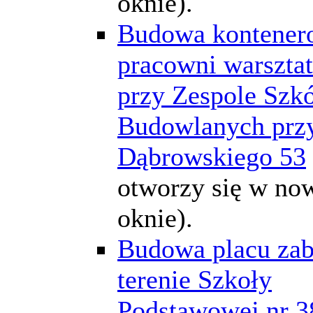
oknie).
Budowa kontener
pracowni warszta
przy Zespole Szkó
Budowlanych przy
Dąbrowskiego 53
otworzy się w n
oknie).
Budowa placu za
terenie Szkoły
Podstawowej nr 3