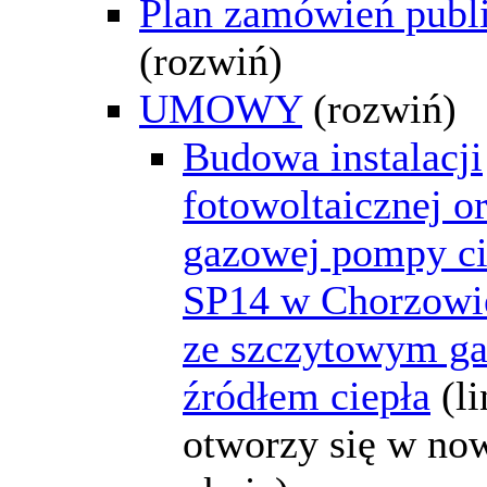
Plan zamówień publ
(rozwiń)
UMOWY
(rozwiń)
Budowa instalacji
fotowoltaicznej o
gazowej pompy ci
SP14 w Chorzowi
ze szczytowym 
źródłem ciepła
(l
otworzy się w n