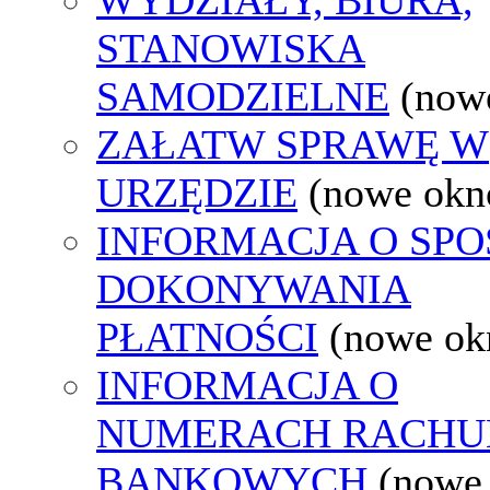
STANOWISKA
SAMODZIELNE
(now
ZAŁATW SPRAWĘ W
URZĘDZIE
(nowe okn
INFORMACJA O SPO
DOKONYWANIA
PŁATNOŚCI
(nowe ok
INFORMACJA O
NUMERACH RACH
BANKOWYCH
(nowe