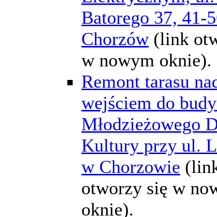
Batorego 37, 41-
Chorzów
(link ot
w nowym oknie).
Remont tarasu na
wejściem do bud
Młodzieżowego 
Kultury przy ul.
w Chorzowie
(lin
otworzy się w n
oknie).