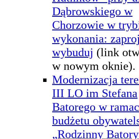
Dąbrowskiego w
Chorzowie w tryb
wykonania: zaproj
wybuduj
(link ot
w nowym oknie).
Modernizacja tere
III LO im Stefana
Batorego w rama
budżetu obywatel
„Rodzinny Bator