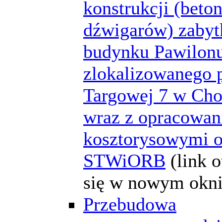
konstrukcji (bet
dźwigarów) zaby
budynku Pawilon
zlokalizowanego p
Targowej 7 w Cho
wraz z opracowan
kosztorysowymi o
STWiORB
(link 
się w nowym okni
Przebudowa