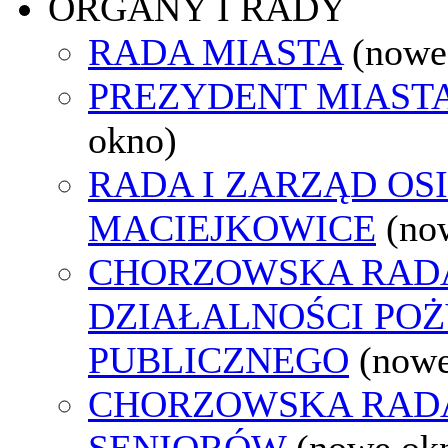
ORGANY I RADY
RADA MIASTA
(nowe
PREZYDENT MIAST
okno)
RADA I ZARZĄD OS
MACIEJKOWICE
(no
CHORZOWSKA RAD
DZIAŁALNOŚCI PO
PUBLICZNEGO
(nowe
CHORZOWSKA RAD
SENIORÓW
(nowe ok