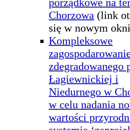
porządkowe na te
Chorzowa
(link o
się w nowym okni
Kompleksowe
zagospodarowanie
zdegradowanego p
Łagiewnickiej i
Niedurnego w Ch
w celu nadania n
wartości przyrodn
systemie ‘zaprojek