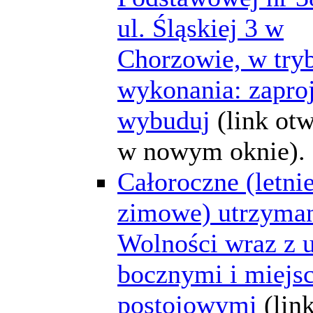
ul. Śląskiej 3 w
Chorzowie, w try
wykonania: zaproj
wybuduj
(link ot
w nowym oknie).
Całoroczne (letnie
zimowe) utrzyman
Wolności wraz z 
bocznymi i miejs
postojowymi
(lin