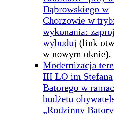
Dąbrowskiego w
Chorzowie w tryb
wykonania: zaproj
wybuduj
(link ot
w nowym oknie).
Modernizacja tere
III LO im Stefana
Batorego w rama
budżetu obywatel
„Rodzinny Bator