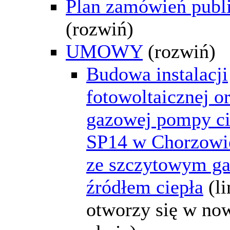
Plan zamówień publ
(rozwiń)
UMOWY
(rozwiń)
Budowa instalacji
fotowoltaicznej o
gazowej pompy ci
SP14 w Chorzowi
ze szczytowym 
źródłem ciepła
(l
otworzy się w n