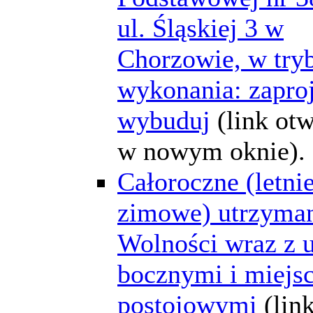
ul. Śląskiej 3 w
Chorzowie, w try
wykonania: zaproj
wybuduj
(link ot
w nowym oknie).
Całoroczne (letnie
zimowe) utrzyman
Wolności wraz z 
bocznymi i miejs
postojowymi
(lin