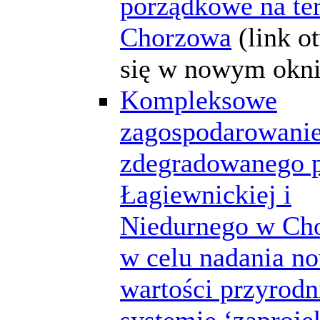
porządkowe na te
Chorzowa
(link o
się w nowym okni
Kompleksowe
zagospodarowanie
zdegradowanego p
Łagiewnickiej i
Niedurnego w Ch
w celu nadania n
wartości przyrodn
systemie ‘zaprojek