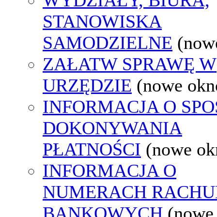
STANOWISKA
SAMODZIELNE
(now
ZAŁATW SPRAWĘ W
URZĘDZIE
(nowe okn
INFORMACJA O SPO
DOKONYWANIA
PŁATNOŚCI
(nowe ok
INFORMACJA O
NUMERACH RACH
BANKOWYCH
(nowe