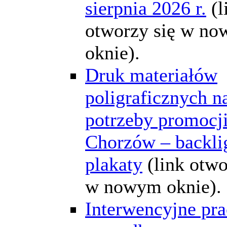
sierpnia 2026 r.
(l
otworzy się w n
oknie).
Druk materiałów
poligraficznych n
potrzeby promocj
Chorzów – backlig
plakaty
(link otwo
w nowym oknie).
Interwencyjne pra