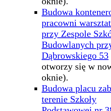
oknie).
Budowa kontener
pracowni warszta
przy Zespole Szkó
Budowlanych przy
Dąbrowskiego 53
otworzy się w n
oknie).
Budowa placu za
terenie Szkoły
Podstawowej nr 3