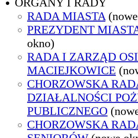
ORGANY I RADY
RADA MIASTA
(nowe
PREZYDENT MIAST
okno)
RADA I ZARZĄD OS
MACIEJKOWICE
(no
CHORZOWSKA RAD
DZIAŁALNOŚCI PO
PUBLICZNEGO
(nowe
CHORZOWSKA RAD
SENIORÓW
(nowe ok