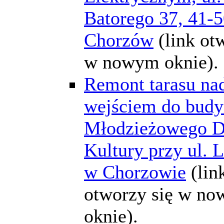
Batorego 37, 41-
Chorzów
(link ot
w nowym oknie).
Remont tarasu na
wejściem do bud
Młodzieżowego 
Kultury przy ul.
w Chorzowie
(lin
otworzy się w n
oknie).