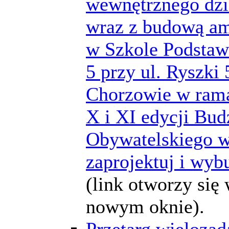
wewnętrznego dzi
wraz z budową am
w Szkole Podstaw
5 przy ul. Ryszki
Chorzowie w ram
X i XI edycji Bud
Obywatelskiego w
zaprojektuj i wyb
(link otworzy się
nowym oknie).
Przetarg wieloza