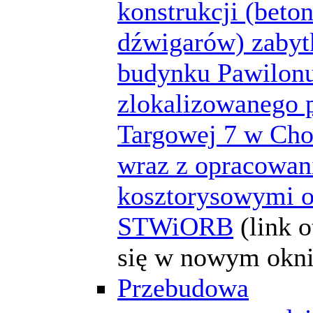
konstrukcji (bet
dźwigarów) zaby
budynku Pawilon
zlokalizowanego p
Targowej 7 w Cho
wraz z opracowan
kosztorysowymi o
STWiORB
(link 
się w nowym okni
Przebudowa