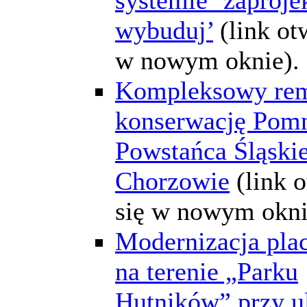
wybuduj’
(link ot
w nowym oknie).
Kompleksowy rem
konserwację Pom
Powstańca Śląski
Chorzowie
(link 
się w nowym okni
Modernizacja pla
na terenie „Parku
Hutników” przy u