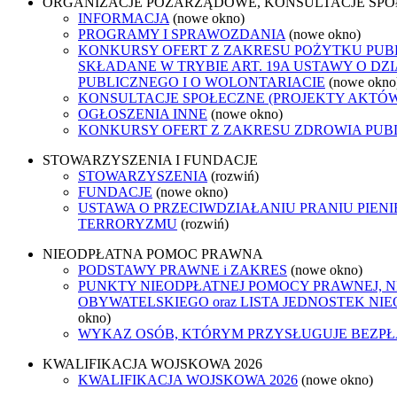
ORGANIZACJE POZARZĄDOWE, KONSULTACJE SP
INFORMACJA
(nowe okno)
PROGRAMY I SPRAWOZDANIA
(nowe okno)
KONKURSY OFERT Z ZAKRESU POŻYTKU PUB
SKŁADANE W TRYBIE ART. 19A USTAWY O D
PUBLICZNEGO I O WOLONTARIACIE
(nowe okno
KONSULTACJE SPOŁECZNE (PROJEKTY AKTÓ
OGŁOSZENIA INNE
(nowe okno)
KONKURSY OFERT Z ZAKRESU ZDROWIA PUB
STOWARZYSZENIA I FUNDACJE
STOWARZYSZENIA
(rozwiń)
FUNDACJE
(nowe okno)
USTAWA O PRZECIWDZIAŁANIU PRANIU PIENI
TERRORYZMU
(rozwiń)
NIEODPŁATNA POMOC PRAWNA
PODSTAWY PRAWNE i ZAKRES
(nowe okno)
PUNKTY NIEODPŁATNEJ POMOCY PRAWNEJ, 
OBYWATELSKIEGO oraz LISTA JEDNOSTEK N
okno)
WYKAZ OSÓB, KTÓRYM PRZYSŁUGUJE BEZP
KWALIFIKACJA WOJSKOWA 2026
KWALIFIKACJA WOJSKOWA 2026
(nowe okno)