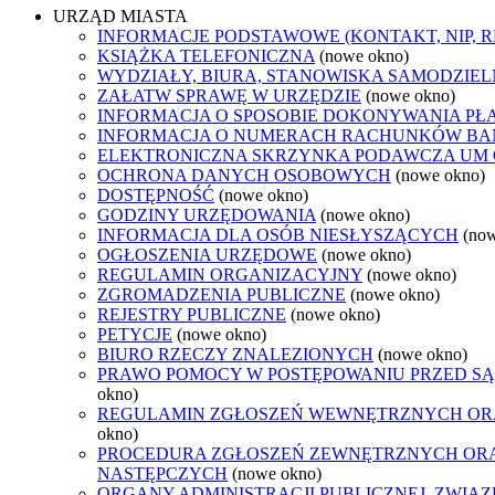
URZĄD MIASTA
INFORMACJE PODSTAWOWE (KONTAKT, NIP, 
KSIĄŻKA TELEFONICZNA
(nowe okno)
WYDZIAŁY, BIURA, STANOWISKA SAMODZIEL
ZAŁATW SPRAWĘ W URZĘDZIE
(nowe okno)
INFORMACJA O SPOSOBIE DOKONYWANIA PŁ
INFORMACJA O NUMERACH RACHUNKÓW B
ELEKTRONICZNA SKRZYNKA PODAWCZA UM
OCHRONA DANYCH OSOBOWYCH
(nowe okno)
DOSTĘPNOŚĆ
(nowe okno)
GODZINY URZĘDOWANIA
(nowe okno)
INFORMACJA DLA OSÓB NIESŁYSZĄCYCH
(no
OGŁOSZENIA URZĘDOWE
(nowe okno)
REGULAMIN ORGANIZACYJNY
(nowe okno)
ZGROMADZENIA PUBLICZNE
(nowe okno)
REJESTRY PUBLICZNE
(nowe okno)
PETYCJE
(nowe okno)
BIURO RZECZY ZNALEZIONYCH
(nowe okno)
PRAWO POMOCY W POSTĘPOWANIU PRZED SĄ
okno)
REGULAMIN ZGŁOSZEŃ WEWNĘTRZNYCH OR
okno)
PROCEDURA ZGŁOSZEŃ ZEWNĘTRZNYCH ORA
NASTĘPCZYCH
(nowe okno)
ORGANY ADMINISTRACJI PUBLICZNEJ, ZWIĄ