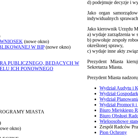
d) podejmuje decyzje i w
Jako organ samorządowe
indywidualnych sprawach z
Jako kierownik Urzędu Mi
a) wydaje zarządzenia w 
)
b) powołuje zespoły robo
 WNIOSEK
(nowe okno)
określonej sprawy,
BLIKOWANEJ W BIP
(nowe okno)
c) wydaje inne akty związ
Prezydent Miasta kier
ORA PUBLICZNEGO, BĘDĄCYCH W
Sekretarza Miasta.
CELU ICH PONOWNEGO
Prezydent Miasta nadzoru
Wydział Audytu i K
Wydział Gospodark
Wydział Planowani
Wydział Promocji i
Biuro Miejskiego 
 PROGRAMY MIASTA
Biuro Obsługi Ra
Wieloosobowe stan
)
Zespół Radców Pr
nowe okno)
Pion Ochrony