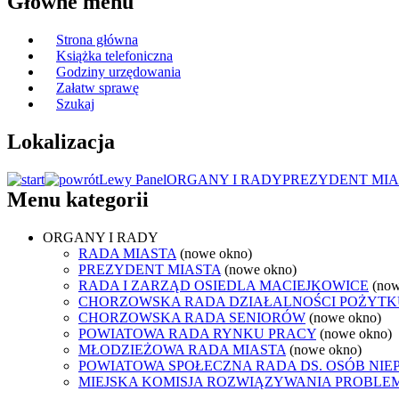
Główne menu
Strona główna
Książka telefoniczna
Godziny urzędowania
Załatw sprawę
Szukaj
Lokalizacja
Lewy Panel
ORGANY I RADY
PREZYDENT MIA
Menu kategorii
ORGANY I RADY
RADA MIASTA
(nowe okno)
PREZYDENT MIASTA
(nowe okno)
RADA I ZARZĄD OSIEDLA MACIEJKOWICE
(now
CHORZOWSKA RADA DZIAŁALNOŚCI POŻYTK
CHORZOWSKA RADA SENIORÓW
(nowe okno)
POWIATOWA RADA RYNKU PRACY
(nowe okno)
MŁODZIEŻOWA RADA MIASTA
(nowe okno)
POWIATOWA SPOŁECZNA RADA DS. OSÓB NI
MIEJSKA KOMISJA ROZWIĄZYWANIA PROB