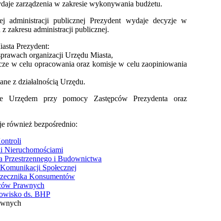
ydaje zarządzenia w zakresie wykonywania budżetu.
j administracji publicznej Prezydent wydaje decyzje w
 zakresu administracji publicznej.
asta Prezydent:
sprawach organizacji Urzędu Miasta,
cze w celu opracowania oraz komisje w celu zaopiniowania
ane z działalnością Urzędu.
uje Urzędem przy pomocy Zastępców Prezydenta oraz
je również bezpośrednio:
ontroli
i Nieruchomościami
a Przestrzennego i Budownictwa
 Komunikacji Społecznej
Rzecznika Konsumentów
dców Prawnych
owisko ds. BHP
awnych