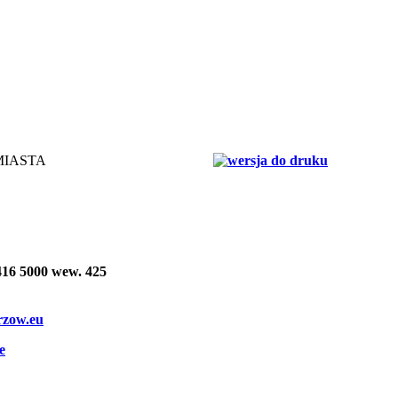
MIASTA
 416 5000 wew. 425
rzow.eu
e