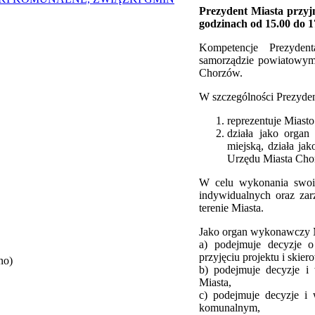
Prezydent Miasta przy
godzinach od 15.00 do 1
Kompetencje Prezyden
samorządzie powiatowym 
Chorzów.
W szczególności Prezyden
reprezentuje Miasto
działa jako orga
miejską, działa jak
Urzędu Miasta Cho
W celu wykonania swoi
indywidualnych oraz zar
terenie Miasta.
Jako organ wykonawczy M
a) podejmuje decyzje 
przyjęciu projektu i skie
no)
b) podejmuje decyzje i
Miasta,
c) podejmuje decyzje i
komunalnym,