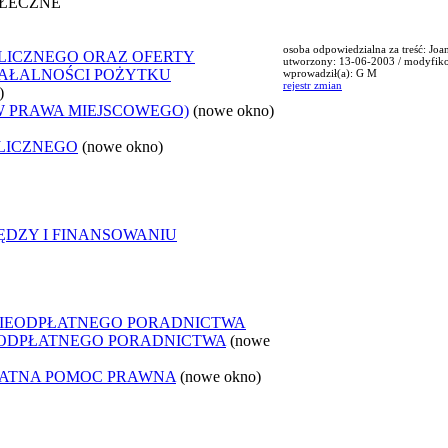
OŁECZNE
osoba odpowiedzialna za treść: Jo
LICZNEGO ORAZ OFERTY
utworzony: 13-06-2003 / modyfik
ZIAŁALNOŚCI POŻYTKU
wprowadził(a): G M
rejestr zmian
)
W PRAWA MIEJSCOWEGO)
(nowe okno)
LICZNEGO
(nowe okno)
ĘDZY I FINANSOWANIU
NIEODPŁATNEGO PORADNICTWA
IEODPŁATNEGO PORADNICTWA
(nowe
ŁATNA POMOC PRAWNA
(nowe okno)