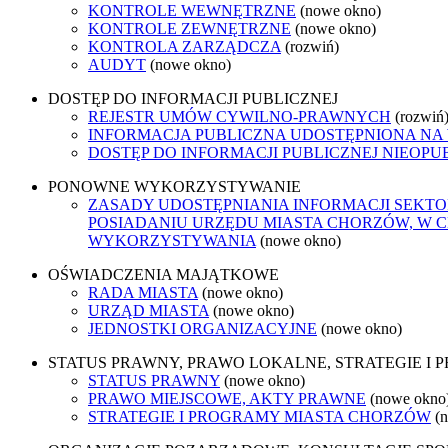
KONTROLE WEWNĘTRZNE
(nowe okno)
KONTROLE ZEWNĘTRZNE
(nowe okno)
KONTROLA ZARZĄDCZA
(rozwiń)
AUDYT
(nowe okno)
DOSTĘP DO INFORMACJI PUBLICZNEJ
REJESTR UMÓW CYWILNO-PRAWNYCH
(rozwiń
INFORMACJA PUBLICZNA UDOSTĘPNIONA NA
DOSTĘP DO INFORMACJI PUBLICZNEJ NIEOPU
PONOWNE WYKORZYSTYWANIE
ZASADY UDOSTĘPNIANIA INFORMACJI SEKT
POSIADANIU URZĘDU MIASTA CHORZÓW, W 
WYKORZYSTYWANIA
(nowe okno)
OŚWIADCZENIA MAJĄTKOWE
RADA MIASTA
(nowe okno)
URZĄD MIASTA
(nowe okno)
JEDNOSTKI ORGANIZACYJNE
(nowe okno)
STATUS PRAWNY, PRAWO LOKALNE, STRATEGIE I
STATUS PRAWNY
(nowe okno)
PRAWO MIEJSCOWE, AKTY PRAWNE
(nowe okno
STRATEGIE I PROGRAMY MIASTA CHORZÓW
(