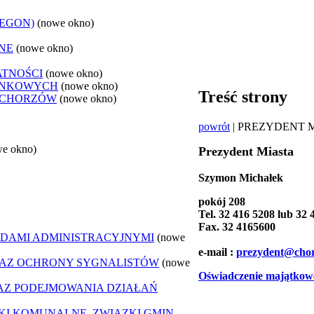
REGON)
(nowe okno)
NE
(nowe okno)
ATNOŚCI
(nowe okno)
ANKOWYCH
(nowe okno)
Treść strony
 CHORZÓW
(nowe okno)
powrót
| PREZYDENT 
we okno)
Prezydent Miasta
Szymon Michałek
pokój 208
Tel. 32 416 5208 lub 32
Fax. 32 4165600
DAMI ADMINISTRACYJNYMI
(nowe
e-mail :
prezydent@cho
AZ OCHRONY SYGNALISTÓW
(nowe
Oświadczenie majątkow
Z PODEJMOWANIA DZIAŁAŃ
ZKI KOMUNALNE, ZWIĄZKI GMIN