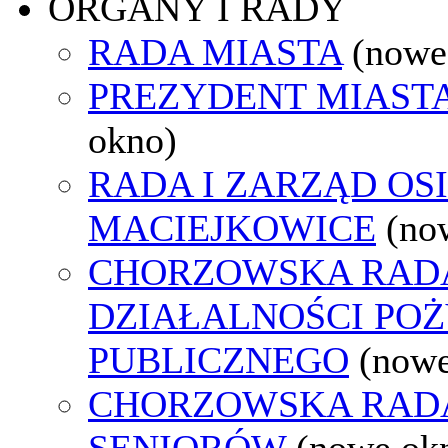
ORGANY I RADY
RADA MIASTA
(nowe
PREZYDENT MIAST
okno)
RADA I ZARZĄD OS
MACIEJKOWICE
(no
CHORZOWSKA RAD
DZIAŁALNOŚCI PO
PUBLICZNEGO
(nowe
CHORZOWSKA RAD
SENIORÓW
(nowe ok