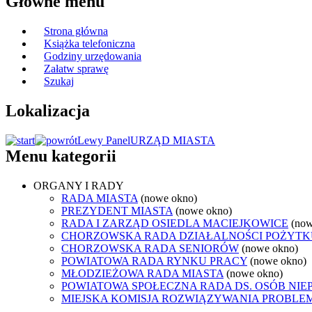
Główne menu
Strona główna
Książka telefoniczna
Godziny urzędowania
Załatw sprawę
Szukaj
Lokalizacja
Lewy Panel
URZĄD MIASTA
Menu kategorii
ORGANY I RADY
RADA MIASTA
(nowe okno)
PREZYDENT MIASTA
(nowe okno)
RADA I ZARZĄD OSIEDLA MACIEJKOWICE
(now
CHORZOWSKA RADA DZIAŁALNOŚCI POŻYTK
CHORZOWSKA RADA SENIORÓW
(nowe okno)
POWIATOWA RADA RYNKU PRACY
(nowe okno)
MŁODZIEŻOWA RADA MIASTA
(nowe okno)
POWIATOWA SPOŁECZNA RADA DS. OSÓB NI
MIEJSKA KOMISJA ROZWIĄZYWANIA PROB