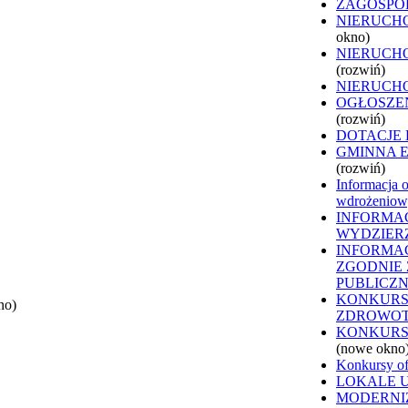
ZAGOSPO
NIERUCH
okno)
NIERUCH
(rozwiń)
NIERUCH
OGŁOSZE
(rozwiń)
DOTACJE
GMINNA 
(rozwiń)
Informacja o
wdrożeniowy
INFORMAC
WYDZIER
INFORMAC
ZGODNIE Z
PUBLICZ
KONKURS
no)
ZDROWO
KONKURS
(nowe okno
Konkursy of
LOKALE 
MODERNI