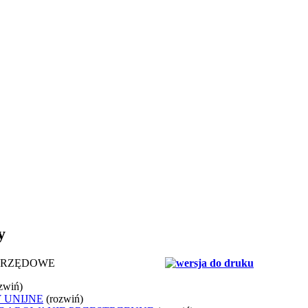
y
URZĘDOWE
zwiń)
 UNIJNE
(rozwiń)