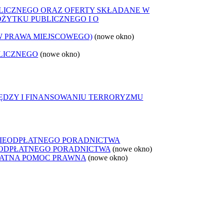
LICZNEGO ORAZ OFERTY SKŁADANE W
OŻYTKU PUBLICZNEGO I O
W PRAWA MIEJSCOWEGO)
(nowe okno)
LICZNEGO
(nowe okno)
IĘDZY I FINANSOWANIU TERRORYZMU
NIEODPŁATNEGO PORADNICTWA
IEODPŁATNEGO PORADNICTWA
(nowe okno)
ŁATNA POMOC PRAWNA
(nowe okno)