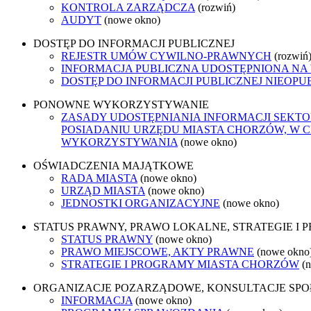
KONTROLA ZARZĄDCZA
(rozwiń)
AUDYT
(nowe okno)
DOSTĘP DO INFORMACJI PUBLICZNEJ
REJESTR UMÓW CYWILNO-PRAWNYCH
(rozwiń
INFORMACJA PUBLICZNA UDOSTĘPNIONA NA
DOSTĘP DO INFORMACJI PUBLICZNEJ NIEOPU
PONOWNE WYKORZYSTYWANIE
ZASADY UDOSTĘPNIANIA INFORMACJI SEKT
POSIADANIU URZĘDU MIASTA CHORZÓW, W 
WYKORZYSTYWANIA
(nowe okno)
OŚWIADCZENIA MAJĄTKOWE
RADA MIASTA
(nowe okno)
URZĄD MIASTA
(nowe okno)
JEDNOSTKI ORGANIZACYJNE
(nowe okno)
STATUS PRAWNY, PRAWO LOKALNE, STRATEGIE I
STATUS PRAWNY
(nowe okno)
PRAWO MIEJSCOWE, AKTY PRAWNE
(nowe okno
STRATEGIE I PROGRAMY MIASTA CHORZÓW
(
ORGANIZACJE POZARZĄDOWE, KONSULTACJE SP
INFORMACJA
(nowe okno)