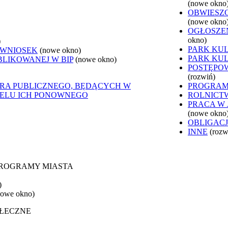
(nowe okno
OBWIESZ
(nowe okno
OGŁOSZEN
okno)
)
PARK KU
 WNIOSEK
(nowe okno)
PARK KU
BLIKOWANEJ W BIP
(nowe okno)
POSTĘPO
(rozwiń)
ORA PUBLICZNEGO, BĘDĄCYCH W
PROGRAM
CELU ICH PONOWNEGO
ROLNICT
PRACA W
(nowe okno
OBLIGAC
INNE
(rozw
 PROGRAMY MIASTA
)
nowe okno)
OŁECZNE