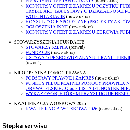
PROGRAMY I SPRAWOZDANIA
(nowe okno)
KONKURSY OFERT Z ZAKRESU POŻYTKU PUB
TRYBIE ART. 19A USTAWY O DZIAŁALNOŚCI P
WOLONTARIACIE
(nowe okno)
KONSULTACJE SPOŁECZNE (PROJEKTY AKTÓ
OGŁOSZENIA INNE
(nowe okno)
KONKURSY OFERT Z ZAKRESU ZDROWIA PUB
STOWARZYSZENIA I FUNDACJE
STOWARZYSZENIA
(rozwiń)
FUNDACJE
(nowe okno)
USTAWA O PRZECIWDZIAŁANIU PRANIU PIEN
(rozwiń)
NIEODPŁATNA POMOC PRAWNA
PODSTAWY PRAWNE i ZAKRES
(nowe okno)
PUNKTY NIEODPŁATNEJ POMOCY PRAWNEJ, 
OBYWATELSKIEGO oraz LISTA JEDNOSTEK N
WYKAZ OSÓB, KTÓRYM PRZYSŁUGUJE BEZP
KWALIFIKACJA WOJSKOWA 2026
KWALIFIKACJA WOJSKOWA 2026
(nowe okno)
Stopka serwisu