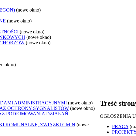
REGON)
(nowe okno)
NE
(nowe okno)
ATNOŚCI
(nowe okno)
ANKOWYCH
(nowe okno)
 CHORZÓW
(nowe okno)
we okno)
Treść stron
DAMI ADMINISTRACYJNYMI
(nowe okno)
AZ OCHRONY SYGNALISTÓW
(nowe okno)
Z PODEJMOWANIA DZIAŁAŃ
OGŁOSZENIA 
ZKI KOMUNALNE, ZWIĄZKI GMIN
(nowe
PRACA
(ro
PROJEKTY