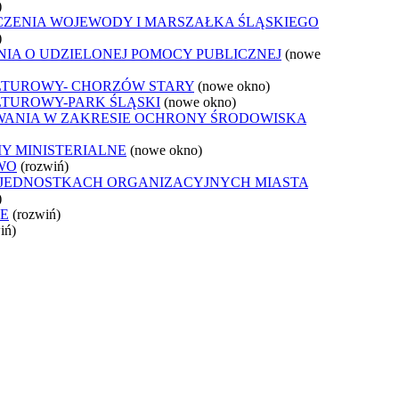
)
CZENIA WOJEWODY I MARSZAŁKA ŚLĄSKIEGO
)
IA O UDZIELONEJ POMOCY PUBLICZNEJ
(nowe
LTUROWY- CHORZÓW STARY
(nowe okno)
LTUROWY-PARK ŚLĄSKI
(nowe okno)
WANIA W ZAKRESIE OCHRONY ŚRODOWISKA
Y MINISTERIALNE
(nowe okno)
WO
(rozwiń)
 JEDNOSTKACH ORGANIZACYJNYCH MIASTA
)
JE
(rozwiń)
iń)