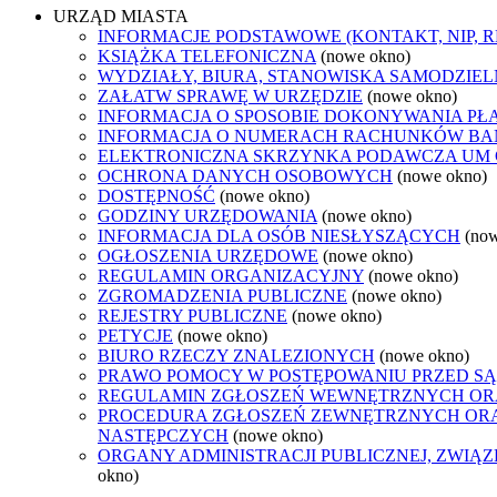
URZĄD MIASTA
INFORMACJE PODSTAWOWE (KONTAKT, NIP, 
KSIĄŻKA TELEFONICZNA
(nowe okno)
WYDZIAŁY, BIURA, STANOWISKA SAMODZIEL
ZAŁATW SPRAWĘ W URZĘDZIE
(nowe okno)
INFORMACJA O SPOSOBIE DOKONYWANIA PŁ
INFORMACJA O NUMERACH RACHUNKÓW B
ELEKTRONICZNA SKRZYNKA PODAWCZA UM
OCHRONA DANYCH OSOBOWYCH
(nowe okno)
DOSTĘPNOŚĆ
(nowe okno)
GODZINY URZĘDOWANIA
(nowe okno)
INFORMACJA DLA OSÓB NIESŁYSZĄCYCH
(no
OGŁOSZENIA URZĘDOWE
(nowe okno)
REGULAMIN ORGANIZACYJNY
(nowe okno)
ZGROMADZENIA PUBLICZNE
(nowe okno)
REJESTRY PUBLICZNE
(nowe okno)
PETYCJE
(nowe okno)
BIURO RZECZY ZNALEZIONYCH
(nowe okno)
PRAWO POMOCY W POSTĘPOWANIU PRZED SĄ
REGULAMIN ZGŁOSZEŃ WEWNĘTRZNYCH OR
PROCEDURA ZGŁOSZEŃ ZEWNĘTRZNYCH ORA
NASTĘPCZYCH
(nowe okno)
ORGANY ADMINISTRACJI PUBLICZNEJ, ZWIĄ
okno)