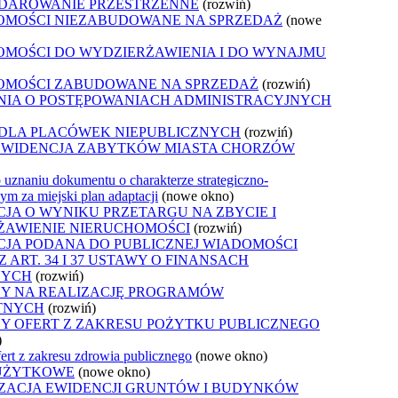
DAROWANIE PRZESTRZENNE
(rozwiń)
OMOŚCI NIEZABUDOWANE NA SPRZEDAŻ
(nowe
OMOŚCI DO WYDZIERŻAWIENIA I DO WYNAJMU
OMOŚCI ZABUDOWANE NA SPRZEDAŻ
(rozwiń)
NIA O POSTĘPOWANIACH ADMINISTRACYJNYCH
 DLA PLACÓWEK NIEPUBLICZNYCH
(rozwiń)
EWIDENCJA ZABYTKÓW MIASTA CHORZÓW
 uznaniu dokumentu o charakterze strategiczno-
m za miejski plan adaptacji
(nowe okno)
JA O WYNIKU PRZETARGU NA ZBYCIE I
ŻAWIENIE NIERUCHOMOŚCI
(rozwiń)
JA PODANA DO PUBLICZNEJ WIADOMOŚCI
 ART. 34 I 37 USTAWY O FINANSACH
NYCH
(rozwiń)
Y NA REALIZACJĘ PROGRAMÓW
TNYCH
(rozwiń)
Y OFERT Z ZAKRESU POŻYTKU PUBLICZNEGO
)
ert z zakresu zdrowia publicznego
(nowe okno)
UŻYTKOWE
(nowe okno)
ZACJA EWIDENCJI GRUNTÓW I BUDYNKÓW