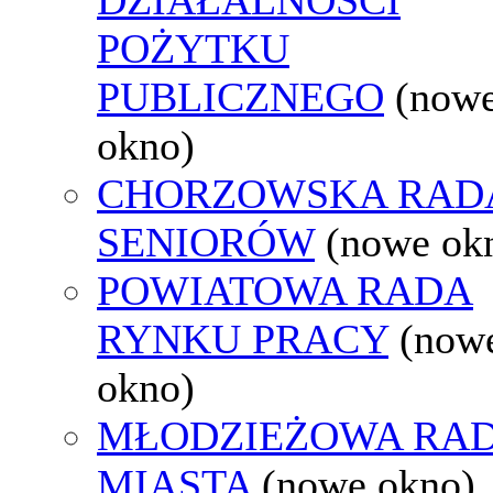
POŻYTKU
PUBLICZNEGO
(now
okno)
CHORZOWSKA RAD
SENIORÓW
(nowe ok
POWIATOWA RADA
RYNKU PRACY
(now
okno)
MŁODZIEŻOWA RA
MIASTA
(nowe okno)