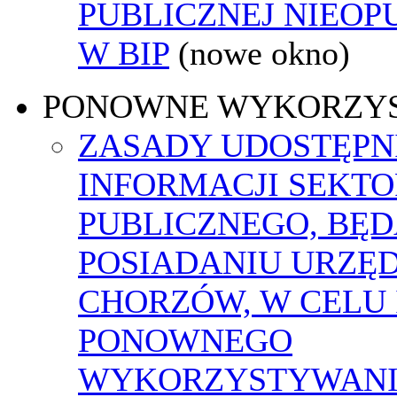
PUBLICZNEJ NIEO
W BIP
(nowe okno)
PONOWNE WYKORZY
ZASADY UDOSTĘPN
INFORMACJI SEKT
PUBLICZNEGO, BĘ
POSIADANIU URZĘ
CHORZÓW, W CELU 
PONOWNEGO
WYKORZYSTYWAN