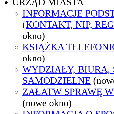
URZĄD MIASTA
INFORMACJE POD
(KONTAKT, NIP, RE
okno)
KSIĄŻKA TELEFON
okno)
WYDZIAŁY, BIURA,
SAMODZIELNE
(now
ZAŁATW SPRAWĘ W
(nowe okno)
INFORMACJA O SPO