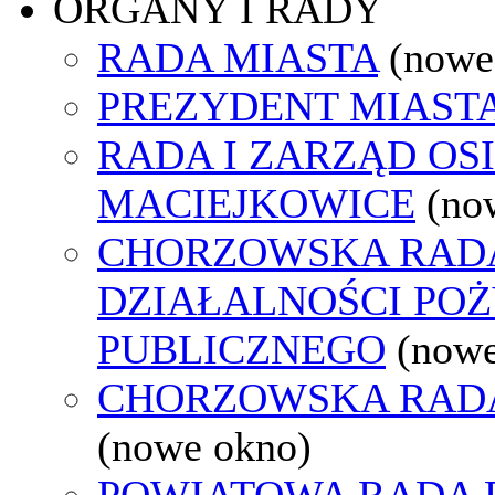
ORGANY I RADY
RADA MIASTA
(nowe
PREZYDENT MIAST
RADA I ZARZĄD OS
MACIEJKOWICE
(no
CHORZOWSKA RAD
DZIAŁALNOŚCI PO
PUBLICZNEGO
(nowe
CHORZOWSKA RAD
(nowe okno)
POWIATOWA RADA