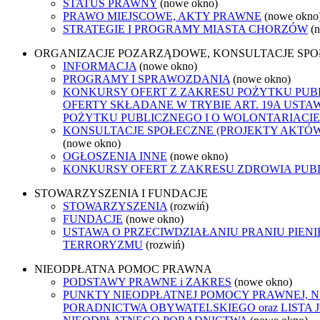
STATUS PRAWNY
(nowe okno)
PRAWO MIEJSCOWE, AKTY PRAWNE
(nowe okno
STRATEGIE I PROGRAMY MIASTA CHORZÓW
(
ORGANIZACJE POZARZĄDOWE, KONSULTACJE SP
INFORMACJA
(nowe okno)
PROGRAMY I SPRAWOZDANIA
(nowe okno)
KONKURSY OFERT Z ZAKRESU POŻYTKU PUB
OFERTY SKŁADANE W TRYBIE ART. 19A USTA
POŻYTKU PUBLICZNEGO I O WOLONTARIACIE
KONSULTACJE SPOŁECZNE (PROJEKTY AKTÓ
(nowe okno)
OGŁOSZENIA INNE
(nowe okno)
KONKURSY OFERT Z ZAKRESU ZDROWIA PUB
STOWARZYSZENIA I FUNDACJE
STOWARZYSZENIA
(rozwiń)
FUNDACJE
(nowe okno)
USTAWA O PRZECIWDZIAŁANIU PRANIU PIENI
TERRORYZMU
(rozwiń)
NIEODPŁATNA POMOC PRAWNA
PODSTAWY PRAWNE i ZAKRES
(nowe okno)
PUNKTY NIEODPŁATNEJ POMOCY PRAWNEJ, 
PORADNICTWA OBYWATELSKIEGO oraz LISTA