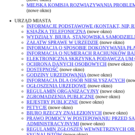
MIEJSKA KOMISJA ROZWIĄZYWANIA PROB
(nowe okno)
URZĄD MIASTA
INFORMACJE PODSTAWOWE (KONTAKT, NIP, 
KSIĄŻKA TELEFONICZNA
(nowe okno)
WYDZIAŁY, BIURA, STANOWISKA SAMODZIEL
ZAŁATW SPRAWĘ W URZĘDZIE
(nowe okno)
INFORMACJA O SPOSOBIE DOKONYWANIA PŁ
INFORMACJA O NUMERACH RACHUNKÓW B
ELEKTRONICZNA SKRZYNKA PODAWCZA UM
OCHRONA DANYCH OSOBOWYCH
(nowe okno)
DOSTĘPNOŚĆ
(nowe okno)
GODZINY URZĘDOWANIA
(nowe okno)
INFORMACJA DLA OSÓB NIESŁYSZĄCYCH
(no
OGŁOSZENIA URZĘDOWE
(nowe okno)
REGULAMIN ORGANIZACYJNY
(nowe okno)
ZGROMADZENIA PUBLICZNE
(nowe okno)
REJESTRY PUBLICZNE
(nowe okno)
PETYCJE
(nowe okno)
BIURO RZECZY ZNALEZIONYCH
(nowe okno)
PRAWO POMOCY W POSTĘPOWANIU PRZED S
ADMINISTRACYJNYMI
(nowe okno)
REGULAMIN ZGŁOSZEŃ WEWNĘTRZNYCH O
SYGNALISTÓW
(nowe okno)