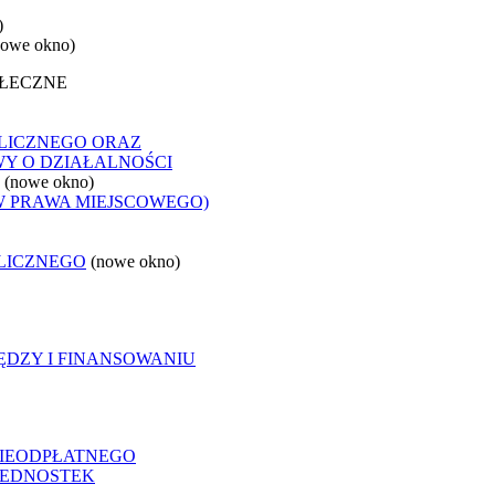
)
nowe okno)
OŁECZNE
LICZNEGO ORAZ
WY O DZIAŁALNOŚCI
(nowe okno)
W PRAWA MIEJSCOWEGO)
LICZNEGO
(nowe okno)
ĘDZY I FINANSOWANIU
NIEODPŁATNEGO
 JEDNOSTEK