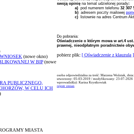
swoją opinię
na temat udzielonej porady
:
a)
pod numerem telefonu
32 307 
b)
adresem poczty mailowej
pom
c)
listownie na adres Centrum Akt
Do pobrania:
Oświadczenie o którym mowa w art.4 ust.2
prawnej, nieodpłatnym poradnictwie obyw
)
pobierz plik:
[ Oświadczenie z klauzulą ]
 WNIOSEK
(nowe okno)
BLIKOWANEJ W BIP
(nowe
osoba odpowiedzialna za treść: Marzena Woźniak, dnia
utworzony: 05-03-2019 / modyfikowany: 23-07-2026
RA PUBLICZNEGO,
wprowadził(a): Karina Krystkowiak
rejestr zmian
CHORZÓW, W CELU ICH
)
 PROGRAMY MIASTA