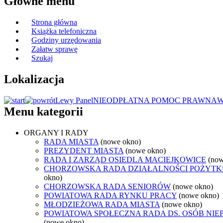
Główne menu
Strona główna
Książka telefoniczna
Godziny urzędowania
Załatw sprawę
Szukaj
Lokalizacja
Lewy Panel
NIEODPŁATNA POMOC PRAWNA
W
Menu kategorii
ORGANY I RADY
RADA MIASTA
(nowe okno)
PREZYDENT MIASTA
(nowe okno)
RADA I ZARZĄD OSIEDLA MACIEJKOWICE
(now
CHORZOWSKA RADA DZIAŁALNOŚCI POŻYTK
okno)
CHORZOWSKA RADA SENIORÓW
(nowe okno)
POWIATOWA RADA RYNKU PRACY
(nowe okno)
MŁODZIEŻOWA RADA MIASTA
(nowe okno)
POWIATOWA SPOŁECZNA RADA DS. OSÓB NI
(nowe okno)