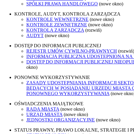
SPÓŁKI PRAWA HANDLOWEGO
(nowe okno)
KONTROLE, AUDYT, KONTROLA ZARZĄDCZA
KONTROLE WEWNĘTRZNE
(nowe okno)
KONTROLE ZEWNĘTRZNE
(nowe okno)
KONTROLA ZARZĄDCZA
(rozwiń)
AUDYT
(nowe okno)
DOSTĘP DO INFORMACJI PUBLICZNEJ
REJESTR UMÓW CYWILNO-PRAWNYCH
(rozwiń
INFORMACJA PUBLICZNA UDOSTĘPNIONA NA
DOSTĘP DO INFORMACJI PUBLICZNEJ NIEOPU
okno)
PONOWNE WYKORZYSTYWANIE
ZASADY UDOSTĘPNIANIA INFORMACJI SEKTO
BĘDĄCYCH W POSIADANIU URZĘDU MIASTA 
PONOWNEGO WYKORZYSTYWANIA
(nowe okno
OŚWIADCZENIA MAJĄTKOWE
RADA MIASTA
(nowe okno)
URZĄD MIASTA
(nowe okno)
JEDNOSTKI ORGANIZACYJNE
(nowe okno)
STATUS PRAWNY, PRAWO LOKALNE, STRATEGIE I