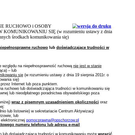
NE RUCHOWO i OSOBY
MUNIKOWANIU SIĘ (w rozumieniu ustawy z dnia
innych środkach komunikowania się)
niepełnosprawne ruchowo
lub
doświadczające trudności w
ze względu na niepełnosprawność ruchową
nie jest w stanie
ąca) – lub
nikowaniu się
(w rozumieniu ustawy z dnia 19 sierpnia 2011r. o
owania się)
zez Internet lub poza punktem.
a ruchowo lub doświadczająca trudności w komunikowaniu się
wnej lub nieodpłatnego poradnictwa obywatelskiego poza
oniżej)
wraz z pisemnym uzasadnieniem okoliczności
oraz
ej:
io lub listownie) w sekretariacie Centrum Aktywizacji
zowie, lub
 elektronicznej
pomocprawna@opschorzow.pl
ktowego numeru telefonu lub adresu e-mail
o lub doświadczająca trudności w komunikowaniu może
wyrazić