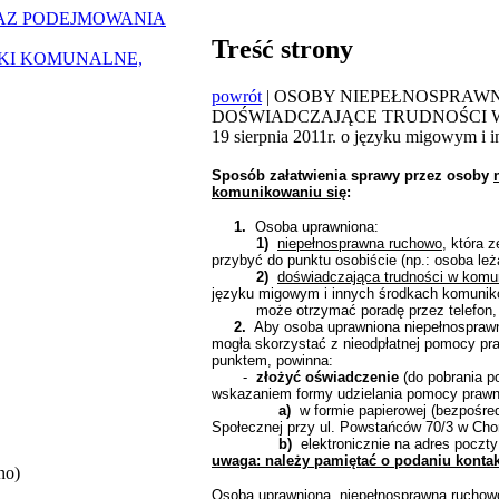
AZ PODEJMOWANIA
Treść strony
ZKI KOMUNALNE,
powrót
| OSOBY NIEPEŁNOSPRAW
DOŚWIADCZAJĄCE TRUDNOŚCI W KO
19 sierpnia 2011r. o języku migowym i 
Sposób załatwienia sprawy przez osoby
komunikowaniu się
:
1.
Osoba uprawniona:
1)
niepełnosprawna ruchowo
, która 
przybyć do punktu osobiście (np.: osoba leż
2)
doświadczająca trudności w komu
języku migowym i innych środkach komunik
może otrzymać poradę przez telefon, pr
2.
Aby osoba uprawniona niepełnosprawn
mogła skorzystać z nieodpłatnej pomocy pra
punktem, powinna:
-
złożyć oświadczenie
(do pobrania p
wskazaniem formy udzielania pomocy prawn
a)
w formie papierowej (bezpośredn
Społecznej przy ul. Powstańców 70/3 w Chor
b)
elektronicznie na adres poczty
uwaga: należy pamiętać o podaniu konta
no)
Osoba uprawniona, niepełnosprawna ruchow