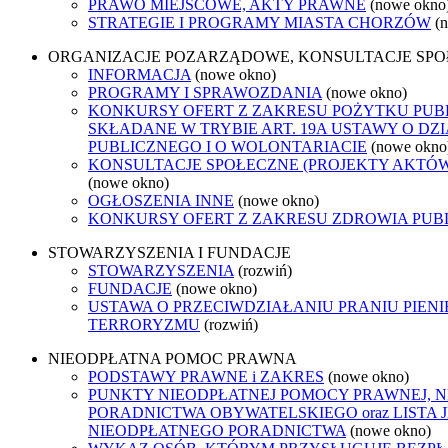
PRAWO MIEJSCOWE, AKTY PRAWNE
(nowe okno
STRATEGIE I PROGRAMY MIASTA CHORZÓW
(
ORGANIZACJE POZARZĄDOWE, KONSULTACJE SP
INFORMACJA
(nowe okno)
PROGRAMY I SPRAWOZDANIA
(nowe okno)
KONKURSY OFERT Z ZAKRESU POŻYTKU PUB
SKŁADANE W TRYBIE ART. 19A USTAWY O D
PUBLICZNEGO I O WOLONTARIACIE
(nowe okno
KONSULTACJE SPOŁECZNE (PROJEKTY AKTÓ
(nowe okno)
OGŁOSZENIA INNE
(nowe okno)
KONKURSY OFERT Z ZAKRESU ZDROWIA PUB
STOWARZYSZENIA I FUNDACJE
STOWARZYSZENIA
(rozwiń)
FUNDACJE
(nowe okno)
USTAWA O PRZECIWDZIAŁANIU PRANIU PIENI
TERRORYZMU
(rozwiń)
NIEODPŁATNA POMOC PRAWNA
PODSTAWY PRAWNE i ZAKRES
(nowe okno)
PUNKTY NIEODPŁATNEJ POMOCY PRAWNEJ, 
PORADNICTWA OBYWATELSKIEGO oraz LISTA
NIEODPŁATNEGO PORADNICTWA
(nowe okno)