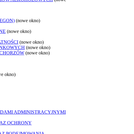
REGON)
(nowe okno)
NE
(nowe okno)
ATNOŚCI
(nowe okno)
ANKOWYCH
(nowe okno)
 CHORZÓW
(nowe okno)
we okno)
DAMI ADMINISTRACYJNYMI
RAZ OCHRONY
AZ PODEJMOWANIA