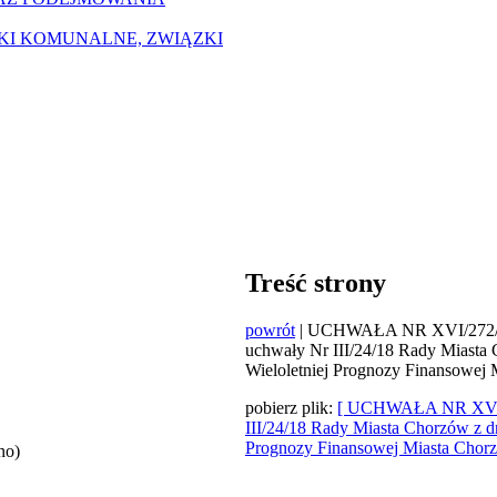
ZKI KOMUNALNE, ZWIĄZKI
Treść strony
powrót
| UCHWAŁA NR XVI/272/19 
uchwały Nr III/24/18 Rady Miasta 
Wieloletniej Prognozy Finansowej
pobierz plik:
[ UCHWAŁA NR XVI/27
III/24/18 Rady Miasta Chorzów z dn
Prognozy Finansowej Miasta Chor
no)