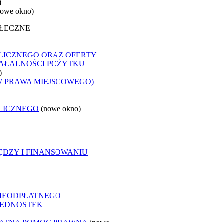
)
nowe okno)
OŁECZNE
LICZNEGO ORAZ OFERTY
ZIAŁALNOŚCI POŻYTKU
)
W PRAWA MIEJSCOWEGO)
LICZNEGO
(nowe okno)
ĘDZY I FINANSOWANIU
NIEODPŁATNEGO
 JEDNOSTEK