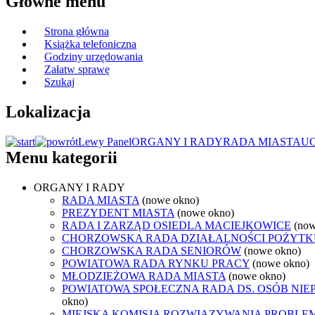
Główne menu
Strona główna
Książka telefoniczna
Godziny urzędowania
Załatw sprawę
Szukaj
Lokalizacja
Lewy Panel
ORGANY I RADY
RADA MIASTA
U
Menu kategorii
ORGANY I RADY
RADA MIASTA
(nowe okno)
PREZYDENT MIASTA
(nowe okno)
RADA I ZARZĄD OSIEDLA MACIEJKOWICE
(now
CHORZOWSKA RADA DZIAŁALNOŚCI POŻYTK
CHORZOWSKA RADA SENIORÓW
(nowe okno)
POWIATOWA RADA RYNKU PRACY
(nowe okno)
MŁODZIEŻOWA RADA MIASTA
(nowe okno)
POWIATOWA SPOŁECZNA RADA DS. OSÓB NI
okno)
MIEJSKA KOMISJA ROZWIĄZYWANIA PROB