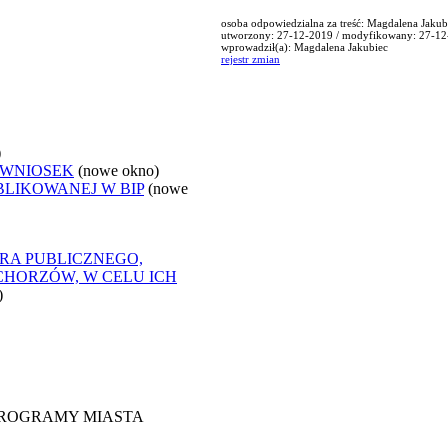
osoba odpowiedzialna za treść: Magdalena Jakub
utworzony: 27-12-2019 / modyfikowany: 27-1
wprowadził(a): Magdalena Jakubiec
rejestr zmian
)
 WNIOSEK
(nowe okno)
BLIKOWANEJ W BIP
(nowe
RA PUBLICZNEGO,
CHORZÓW, W CELU ICH
)
 PROGRAMY MIASTA