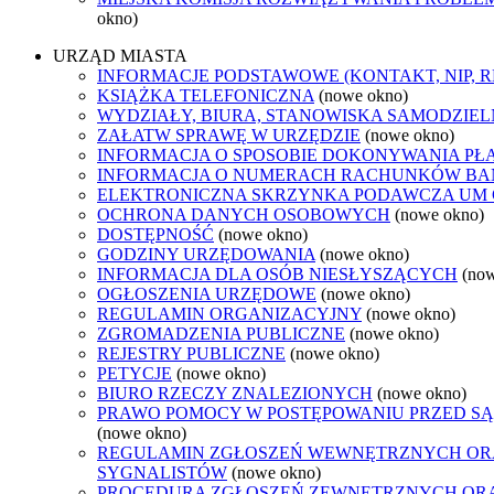
okno)
URZĄD MIASTA
INFORMACJE PODSTAWOWE (KONTAKT, NIP, 
KSIĄŻKA TELEFONICZNA
(nowe okno)
WYDZIAŁY, BIURA, STANOWISKA SAMODZIEL
ZAŁATW SPRAWĘ W URZĘDZIE
(nowe okno)
INFORMACJA O SPOSOBIE DOKONYWANIA PŁ
INFORMACJA O NUMERACH RACHUNKÓW B
ELEKTRONICZNA SKRZYNKA PODAWCZA UM
OCHRONA DANYCH OSOBOWYCH
(nowe okno)
DOSTĘPNOŚĆ
(nowe okno)
GODZINY URZĘDOWANIA
(nowe okno)
INFORMACJA DLA OSÓB NIESŁYSZĄCYCH
(no
OGŁOSZENIA URZĘDOWE
(nowe okno)
REGULAMIN ORGANIZACYJNY
(nowe okno)
ZGROMADZENIA PUBLICZNE
(nowe okno)
REJESTRY PUBLICZNE
(nowe okno)
PETYCJE
(nowe okno)
BIURO RZECZY ZNALEZIONYCH
(nowe okno)
PRAWO POMOCY W POSTĘPOWANIU PRZED SĄ
(nowe okno)
REGULAMIN ZGŁOSZEŃ WEWNĘTRZNYCH O
SYGNALISTÓW
(nowe okno)
PROCEDURA ZGŁOSZEŃ ZEWNĘTRZNYCH OR