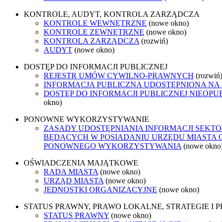
KONTROLE, AUDYT, KONTROLA ZARZĄDCZA
KONTROLE WEWNĘTRZNE
(nowe okno)
KONTROLE ZEWNĘTRZNE
(nowe okno)
KONTROLA ZARZĄDCZA
(rozwiń)
AUDYT
(nowe okno)
DOSTĘP DO INFORMACJI PUBLICZNEJ
REJESTR UMÓW CYWILNO-PRAWNYCH
(rozwiń
INFORMACJA PUBLICZNA UDOSTĘPNIONA NA
DOSTĘP DO INFORMACJI PUBLICZNEJ NIEOPU
okno)
PONOWNE WYKORZYSTYWANIE
ZASADY UDOSTĘPNIANIA INFORMACJI SEKTO
BĘDĄCYCH W POSIADANIU URZĘDU MIASTA 
PONOWNEGO WYKORZYSTYWANIA
(nowe okno
OŚWIADCZENIA MAJĄTKOWE
RADA MIASTA
(nowe okno)
URZĄD MIASTA
(nowe okno)
JEDNOSTKI ORGANIZACYJNE
(nowe okno)
STATUS PRAWNY, PRAWO LOKALNE, STRATEGIE I
STATUS PRAWNY
(nowe okno)